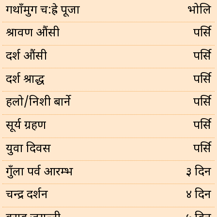
गथाँमुग च:ह्रे पूजा
भोलि
श्रावण औंसी
पर्सि
दर्श औंसी
पर्सि
दर्श श्राद्ध
पर्सि
हलो/निशी बार्ने
पर्सि
सूर्य ग्रहण
पर्सि
युवा दिवस
पर्सि
गुँला पर्व आरम्भ
३ दिन
चन्द्र दर्शन
४ दिन