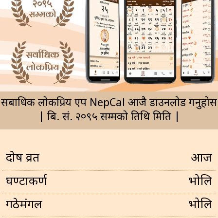
सर्बाधिक लोकप्रिय एप NepCal आजै डाउनलोड गर्नुहोस
| बि. सं. २०९५ सम्मको तिथि मिति |
प्रदोष व्रत
आज
घण्टाकर्ण
भोलि
गठेमंगल
भोलि