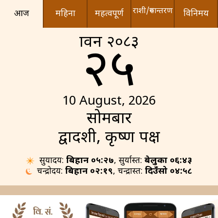
राशी/रुपान्तरण
आज
महिना
महत्वपूर्ण
विनिमय
श्रावन २०८३
२५
10 August, 2026
सोमबार
द्वादशी, कृष्ण पक्ष
सुर्योदय:
बिहान ०५:२७
, सुर्यास्त:
बेलुका ०६:४३
चन्द्रोदय:
बिहान ०२:१९
, चन्द्रास्त:
दिउँसो ०४:५८