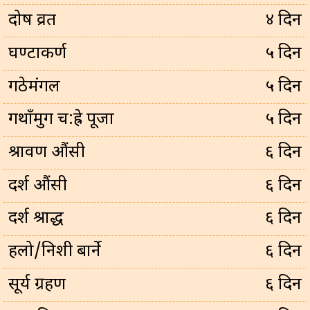
प्रदोष व्रत
४ दिन
घण्टाकर्ण
५ दिन
गठेमंगल
५ दिन
गथाँमुग च:ह्रे पूजा
५ दिन
श्रावण औंसी
६ दिन
दर्श औंसी
६ दिन
दर्श श्राद्ध
६ दिन
हलो/निशी बार्ने
६ दिन
सूर्य ग्रहण
६ दिन