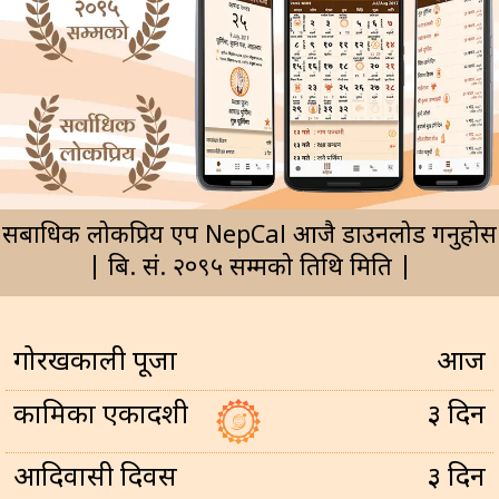
सर्बाधिक लोकप्रिय एप NepCal आजै डाउनलोड गर्नुहोस
| बि. सं. २०९५ सम्मको तिथि मिति |
गोरखकाली पूजा
आज
कामिका एकादशी
३ दिन
आदिवासी दिवस
३ दिन