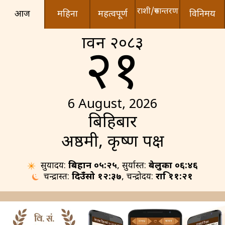
राशी/रुपान्तरण
आज
महिना
महत्वपूर्ण
विनिमय
श्रावन २०८३
२१
6 August, 2026
बिहिबार
अष्ठमी, कृष्ण पक्ष
सुर्योदय:
बिहान ०५:२५
, सुर्यास्त:
बेलुका ०६:४६
चन्द्रास्त:
दिउँसो १२:३७
, चन्द्रोदय:
रात्रि ११:२१