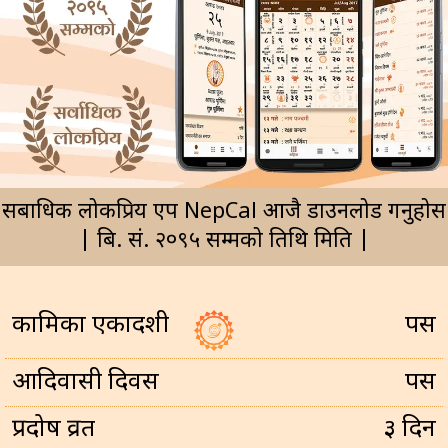
सर्बाधिक लोकप्रिय एप NepCal आजै डाउनलोड गर्नुहोस
| बि. सं. २०९५ सम्मको तिथि मिति |
कामिका एकादशी
पर्सि
आदिवासी दिवस
पर्सि
प्रदोष व्रत
३ दिन