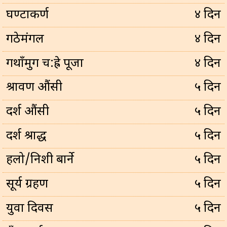
घण्टाकर्ण
४ दिन
गठेमंगल
४ दिन
गथाँमुग च:ह्रे पूजा
४ दिन
श्रावण औंसी
५ दिन
दर्श औंसी
५ दिन
दर्श श्राद्ध
५ दिन
हलो/निशी बार्ने
५ दिन
सूर्य ग्रहण
५ दिन
युवा दिवस
५ दिन