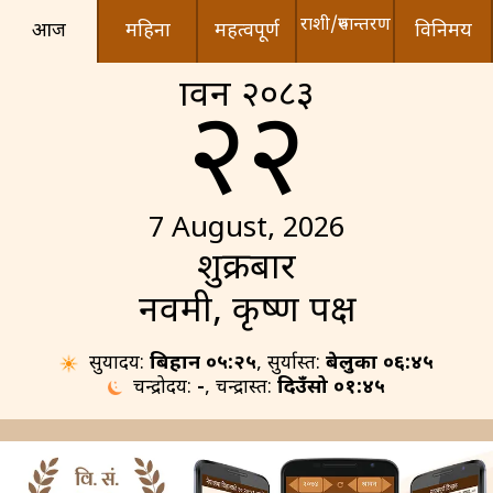
राशी/रुपान्तरण
आज
महिना
महत्वपूर्ण
विनिमय
श्रावन २०८३
२२
7 August, 2026
शुक्रबार
नवमी, कृष्ण पक्ष
सुर्योदय:
बिहान ०५:२५
, सुर्यास्त:
बेलुका ०६:४५
चन्द्रोदय:
-
, चन्द्रास्त:
दिउँसो ०१:४५