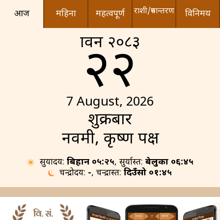
राशी/रुपान्तरण
आज
महिना
महत्वपूर्ण
विनिमय
श्रावन २०८३
२२
7 August, 2026
शुक्रबार
नवमी, कृष्ण पक्ष
सुर्योदय:
बिहान ०५:२५
, सुर्यास्त:
बेलुका ०६:४५
चन्द्रोदय:
-
, चन्द्रास्त:
दिउँसो ०१:४५