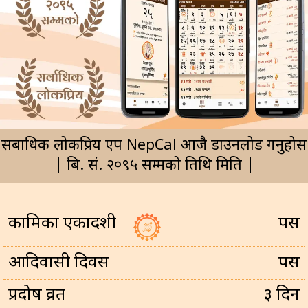
सर्बाधिक लोकप्रिय एप NepCal आजै डाउनलोड गर्नुहोस
| बि. सं. २०९५ सम्मको तिथि मिति |
कामिका एकादशी
पर्सि
आदिवासी दिवस
पर्सि
प्रदोष व्रत
३ दिन