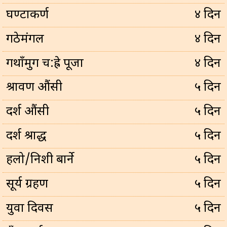
घण्टाकर्ण
४ दिन
गठेमंगल
४ दिन
गथाँमुग च:ह्रे पूजा
४ दिन
श्रावण औंसी
५ दिन
दर्श औंसी
५ दिन
दर्श श्राद्ध
५ दिन
हलो/निशी बार्ने
५ दिन
सूर्य ग्रहण
५ दिन
युवा दिवस
५ दिन