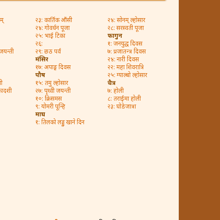
म्
२३: कार्तिक औंसी
२४: सोनम् ल्होसार
२४: गोवर्धन पूजा
२८: सरस्वती पूजा
२५: भाई टिका
फागुन
२६:
१: जनयुद्ध दिवस
 जयन्ती
२९: छठ पर्व
७: प्रजातन्त्र दिवस
मंसिर
२४: नारी दिवस
१७: अपाङ्ग दिवस
२२: महा शिवरात्रि
पौष
२५: ग्याल्बो ल्होसार
ी
१५: तमु ल्होसार
चैत्र
कादशी
२७: पृथ्वी जयन्ती
७: होली
१०: क्रिसमस
८: तराईमा होली
९: योमरी पून्हि
२३: घोडेजात्रा
माघ
१: तिलको लड्डु खाने दिन