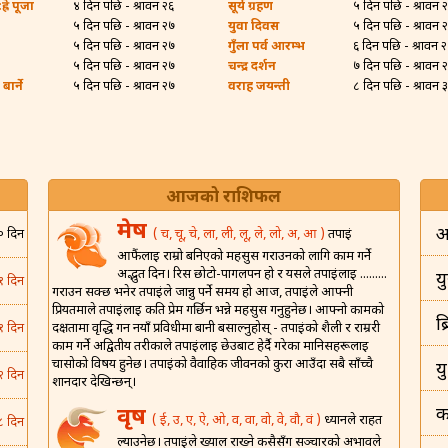
्रे पूजा
४ दिन पछि - श्रावन २६
सूर्य ग्रहण
५ दिन पछि - श्रावन 
५ दिन पछि - श्रावन २७
युवा दिवस
५ दिन पछि - श्रावन 
५ दिन पछि - श्रावन २७
गुँला पर्व आरम्भ
६ दिन पछि - श्रावन 
५ दिन पछि - श्रावन २७
चन्द्र दर्शन
७ दिन पछि - श्रावन 
ार्ने
५ दिन पछि - श्रावन २७
वराह जयन्ती
८ दिन पछि - श्रावन 
आजको राशिफल
मेष
अ
( च, चू, चे, ला, ली, लू, ले, लो, अ, आ )
तपाईं
० दिन
आफैंलाई राम्रो बनिएको महसुस गराउनको लागि काम गर्ने
अद्भुत दिन। रिस छोटो-पागलपन हो र यसले तपाईंलाई .........
यु
१ दिन
गराउन सक्छ भनेर तपाईंले जान्नु पर्ने समय हो आज, तपाईंले आफ्नी
प्रियतमाले तपाईंलाई कति प्रेम गर्छिन भन्ने महसुस गर्नुहुनेछ। आफ्नो कामको
ब
दक्षतामा वृद्धि गर्न नयाँ प्रविधीमा बानी बसाल्नुहोस् - तपाईंको शैली र राम्ररी
१ दिन
काम गर्ने अद्वितीय तरीकाले तपाईंलाई छेउबाट हेर्दै गरेका मानिसहरूलाई
चासोको विषय हुनेछ। तपाईंको वैवाहिक जीवनको कुरा आउँदा सबै साँच्चै
य
२ दिन
शानदार देखिन्छन्।
वृष
क
( ई, उ, ए, ऐ, ओ, व, वा, वो, वे, वौ, वं )
ध्यानले राहत
८ दिन
ल्याउनेछ। तपाईंले ख्याल राख्ने कसैसँग सञ्चारको अभावले