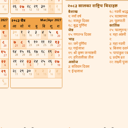
3
4
5
6
7
8
12
9
२०८३ सालका राष्ट्रिय बिदाहरु:
४
२६
२८
२९
३०
१
२
२७
19
10
12
13
14
15
16
11
बैशाख
१८: नवमी श्राद्ध
१: नयाँ वर्ष
२५: घटस्थापना
 2027
२०८३ चैत्र
Mar/Apr 2027
१८: मजदुर दिवस
३१: फूलपाती
१८: बुद्ध पूर्णिमा
कार्तिक
श
आ
सो
मं
बु
बि
शु
श
जेष्ठ
२५: फाल्गुनन्द
३०
१
२
३
४
५
१
६
१५: गणतन्त्र दिवस
१: महा अष्ठमी
14
15
16
17
18
19
13
20
भाद्र
२:
९
१०
११
१२
८
७
८
१३
१२: जनै पूर्णिमा
३: महा नवमी
23
24
25
26
20
21
22
27
१३: गाईजात्रा
४: बिजया दशम
१४
१५
१६
१७
१८
१९
१५
२०
१९: श्री कृष्ण जन्माष्ठमी
५: पापांकुश ए
28
29
30
31
1
2
27
3
२९: हरितालीका तीज
६: प्रदोष व्रत
२१
२२
२४
२५
२६
२२
२३
२७
असोज
२२: लक्ष्मी पूजा
4
5
7
8
9
6
6
10
३: संविधान दिवस
२८
२९
३०
१
२
३
४
२९
९: ईन्द्रजात्रा
11
12
13
14
15
16
17
13
६
20