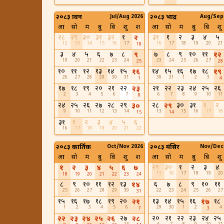
२०८३ श्रावन
Jul/Aug 2026
२०८३ भाद्र
Aug/Sep
आ
सो
मं
बु
बि
शु
श
आ
सो
मं
बु
बि
शु
२८
२९
३०
३१
३२
१
३१
१
२
३
४
५
२
12
13
14
15
16
17
16
17
18
19
20
21
18
३
४
५
६
७
८
७
८
९
१०
११
९
१२
19
20
21
22
23
24
23
24
25
26
27
25
28
१०
११
१२
१३
१४
१५
१४
१५
१६
१७
१८
१६
१९
26
27
28
29
30
31
30
31
1
2
3
1
4
१७
१८
१९
२०
२१
२२
२१
२२
२३
२४
२५
२६
२३
2
3
4
5
6
7
6
7
8
9
10
11
8
२४
२५
२६
२७
२८
२९
२८
३०
३१
१
२
३०
२९
9
10
11
12
13
14
13
15
16
17
18
15
14
३१
१
२
३
४
५
६
16
17
18
19
20
21
22
२०८३ कार्तिक
Oct/Nov 2026
२०८३ मंसिर
Nov/Dec
आ
सो
मं
बु
बि
शु
श
आ
सो
मं
बु
बि
शु
२९
३०
१
२
३
४
१
२
३
४
५
६
७
15
16
17
18
19
20
18
19
20
21
22
23
24
८
९
१०
११
१२
१३
६
७
८
९
१०
११
१४
25
26
27
28
29
30
22
23
24
25
26
27
31
१५
१६
१७
१८
१९
२०
१३
१४
१५
१६
१८
२१
१७
1
2
3
4
5
6
29
30
1
2
4
7
3
२७
२०
२१
२२
२३
२४
२५
२२
२३
२४
२५
२६
२८