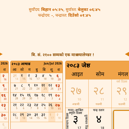
बिहान ०५:२५
बेलुका ०६:४५
सुर्योदय:
, सुर्यास्त:
-
दिउँसो ०१:४५
चन्द्रोदय:
, चन्द्रास्त:
बि. सं. २१०० सम्मको एक मात्र क्यालेण्डर !
 2026
२०८३ आषाढ
Jun/Jul 2026
२०८३ जेष्ठ
श
आ
सो
मं
बु
बि
शु
श
आइत
सोम
मंगल
३१
१
२
३
४
५
२
६
14
15
16
17
18
19
16
20
नर्स दिवस
७
८
९
१०
११
१२
९
१३
२७
२८
२९
21
22
23
24
25
26
23
27
१४
१५
१६
१७
१८
१९
१६
२०
28
29
30
1
2
3
30
4
10
11
12
२१
२२
२३
२४
२५
२६
अष्ठमी
नवमी
दशमी
२३
२७
5
6
7
8
9
10
6
11
मदन–आश्रित
चन्द्र दर्शन
स्मृति दिवस
२८
२९
३०
३१
३२
१
२
३०
उच्च रक्तचाप दिवस
३
४
५
दुरसंचार दिवस
12
13
14
15
16
17
18
13
६
17
18
19
20