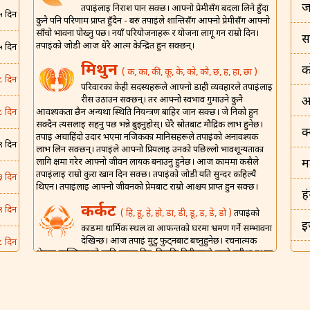
ज
तपाईंलाई निराश पार्न सक्छ। आफ्नो प्रेमीसँग बदला लिने हुँदा
५ दिन
कुनै पनि परिणाम प्राप्त हुँदैन - बरु तपाईंले शान्तिसँग आफ्नो प्रेमीसँग आफ्नो
साँचो भावना पोख्नु पर्छ। नयाँ परियोजनाहरू र योजना लागू गर्न राम्रो दिन।
स
तपाईंको जोडी आज धेरै आत्म केन्द्रित हुन सक्छन्।
५ दिन
मिथुन
क
( क, का, की, कू, के, को, कौ, छ, ह, हा, छा )
८ दिन
परिवारका केही सदस्यहरूले आफ्नो डाही व्यवहारले तपाईंलाई
रीस उठाउन सक्छन्। तर आफ्नो स्वभाव गुमाउने कुनै
अ
आवश्यकता छैन अन्यथा स्थिति नियन्त्रण बाहिर जान सक्छ। जे निको हुन
८ दिन
सक्दैन त्यसलाई सहनु पर्छ भन्ने बुझ्नुहोस्। धेरै स्रोतबाट मौद्रिक लाभ हुनेछ।
क
तपाईं अचाहिंदो उदार भएमा नजिकका मानिसहरूले तपाईंको अनावश्यक
९ दिन
लाभ लिन सक्छन्। तपाईंले आफ्नो प्रियलाई उनको पछिल्लो भावशून्यताका
लागि क्षमा गरेर आफ्नो जीवन लायक बनाउनु हुनेछ। आज काममा कसैले
म
तपाईंलाई राम्रो कुरा खान दिन सक्छ। तपाईंको जोडी यति सुन्दर कहिल्यै
३ दिन
थिएन। तपाईंलाई आफ्नो जीवनको प्रेमबाट राम्रो आश्चर्य प्राप्त हुन सक्छ।
ह
कर्कट
९ दिन
( हि, हू, हे, हो, डा, डी, डू, ड़, डे, डो )
तपाईंको
इ
कार्डमा धार्मिक स्थल वा आफन्तको घरमा भ्रमण गर्ने सम्भावना
देखिन्छ। आज तपाईं मुटु फुट्नबाट बच्नुहुनेछ। रचनात्मक
८ दिन
क्षेत्रका व्यक्तिहरूको लागि सफल दिन, किनकि तिनीहरूले लामो प्रतीक्षा पश्चात
इ
ख्याति र पहिचान पाउने छन्। एउटा लाभदायी दिन किनकि केही कुराहरू
५ दिन
तपाईंको पक्षमा जाने देखिन्छ र तपाईं संसारको शीर्षमा हुनुहुनेछ। कसैले
भ
वैवाहिक जीवन झगडा र यौन हो भनेर सोच्ने गर्छन्, तर आज सबै निर्मल
हुनेछ।
५ दिन