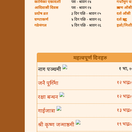
कामिका एकादशी
पर्सि - श्रावन २४
गथाँमुग च:ह
आदिवासी दिवस
पर्सि - श्रावन २४
श्रावण औंसी
प्रदोष व्रत
३ दिन पछि - श्रावन २५
दर्श औंसी
घण्टाकर्ण
४ दिन पछि - श्रावन २६
दर्श श्राद्ध
गठेमंगल
४ दिन पछि - श्रावन २६
हलो/निशी ब
महत्वपूर्ण दिनहरु
१ भाद्र,
नाग पञ्चमी
१
१२ भाद्र,
जनै पूर्णिमा
२
१२ भाद्र,
रक्षा बन्धन
२
१३ भाद्र,
गाईजात्रा
२
१९ भाद्र,
श्री कृष्ण जन्माष्ठमी
२