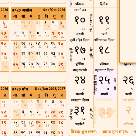
प्रतिपदा
द्वितीया
तृतिया
 2026
२०८३ असोज
Sep/Oct 2026
अष्टमी व्रत
गंगा दशमी
१०
११
१२
गोरखकाली पूजा
श
आ
सो
मं
बु
बि
शु
श
रामेश्वर पूजा
२८
२९
३०
३१
१
२
६
३
13
14
15
16
17
18
22
19
24
25
26
४
५
६
७
८
१३
९
१०
अष्ठमी
नवमी
दशमी
20
21
22
23
24
29
25
26
सुर्ती रहित दिवस
अभिभावक दिवस
११
१२
१३
१४
१५
१६
२०
१७
१७
१८
१९
27
28
29
30
1
2
5
3
ज्येष्ठ पूर्णिमा
अनला पून्ही
१९
२०
२१
२२
२३
२७
१८
२४
5
6
7
8
9
12
4
10
31
1
2
३
२६
२७
२८
२९
३०
२५
३१
पूर्णिमा
प्रतिपदा
द्वितीया
19
12
13
14
15
16
11
17
भानु सप्तमी
महासागर दिवस
२४
२५
२६
गोरखकाली पूजा
अष्टमी व्रत
 2026
२०८३ पौष
Dec/Jan 2026/2027
7
8
9
सप्तमी
अष्ठमी
नवमी
श
आ
सो
मं
बु
बि
शु
श
रक्तदाता दिवस
मिथुन संक्रान्ती
चन्द्र दर्शन
२७
२८
२९
१
२
३
५
४
13
14
15
16
17
18
३१
२
21
19
स्नानदान औंसी
ज्येष्ठ औंसी
दर्श औंसी
५
६
७
८
दर्श श्राद्ध
१२
९
१०
११
20
21
22
23
28
24
25
26
14
16
१२
१३
१४
१६
१७
१९
१५
१८
चतुर्दशी
प्रतिपदा
१
15
27
28
29
31
1
5
30
2
बिबाह शुभ लगन:
-
ब्रतबन्ध शुभ साइत:
-
प
१९
२०
२१
२२
२३
२४
२६
२५