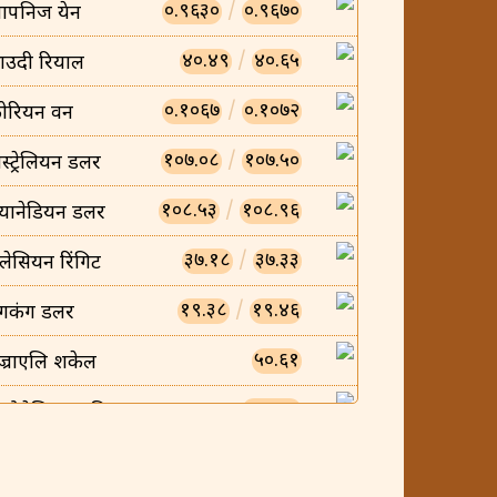
०.९६३०
/
०.९६७०
ापनिज येन
४०.४९
/
४०.६५
ाउदी रियाल
०.१०६७
/
०.१०७२
ोरियन वन
१०७.०८
/
१०७.५०
स्ट्रेलियन डलर
१०८.५३
/
१०८.९६
्यानेडियन डलर
३७.१८
/
३७.३३
लेसियन रिंगिट
१९.३८
/
१९.४६
ंगकंग डलर
५०.६१
ज्राएलि शकेल
०.००८५
न्डोनेसियन रुपिया
०.००५८
ियतनामिज डोंग