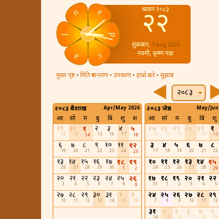
श्रावन २०८३
२२
शुक्रबार,
7 Aug 2026
नवमी, कृष्ण पक्ष
मुख्य पृष्ठ
•
मिति रुपान्तरण
•
उपकरण
•
हाम्रो बारे
•
सुझाब
२०८३
२०८३ बैशाख
Apr/May 2026
२०८३ जेष्ठ
May/Jun
आ
सो
मं
बु
बि
शु
श
आ
सो
मं
बु
बि
शु
२९
३०
२
३
४
२७
२८
२९
३०
३१
१
१
५
12
13
15
16
17
10
11
12
13
14
15
14
18
६
७
८
९
१०
११
३
४
५
६
७
८
१२
19
20
21
22
23
24
17
18
19
20
21
22
25
१३
१४
१५
१६
१७
१०
११
१२
१३
१४
१८
१९
१५
26
27
28
29
30
24
25
26
27
28
1
2
29
२०
२१
२२
२३
२४
२५
१७
१८
१९
२०
२१
२२
२६
3
4
5
6
7
8
31
1
2
3
4
5
9
२७
२८
२९
३०
३१
१
२
२४
२५
२६
२७
२८
२९
10
11
12
13
14
15
16
7
8
9
10
11
12
३१
१
२
३
४
५
14
15
16
17
18
19