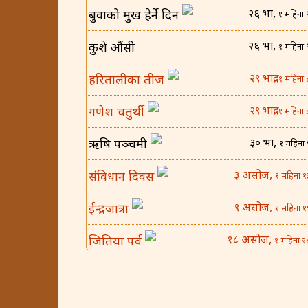
२६ भाद्र,
बुवाको मुख हेर्ने दिन
१ महिना 
२६ भाद्र,
कुशे औंसी
१ महिना 
२९ भाद्र,
हरितालीका तीज
१ महिना 
२९ भाद्र,
गणेश चतुर्थी
१ महिना 
३० भाद्र,
ऋषि पञ्चमी
१ महिना 
३ असोज,
संविधान दिवस
१ महिना १
९ असोज,
ईन्द्रजात्रा
१ महिना १
१८ असोज,
जितिया पर्व
१ महिना २
२५ असोज,
घटस्थापना
२ महिना 
४ कार्तिक,
बिजया दशमी
२ महिना १