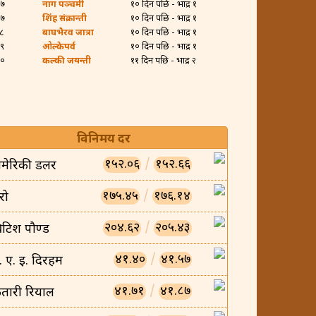
२७
नाग पञ्चमी
१० दिन पछि - भाद्र १
२७
शिंह संक्रान्ती
१० दिन पछि - भाद्र १
२८
बाघभैरव जात्रा
१० दिन पछि - भाद्र १
२९
ओल्केपर्व
१० दिन पछि - भाद्र १
३०
कल्की जयन्ती
११ दिन पछि - भाद्र २
विनिमय दर
१५२.०६
/
१५२.६६
मेरिकी डलर
१७५.४५
/
१७६.१४
रो
२०४.६२
/
२०५.४३
्रिटिश पौण्ड
४१.४०
/
४१.५७
ु. ए. इ. दिरहम
४१.७१
/
४१.८७
तारी रियाल