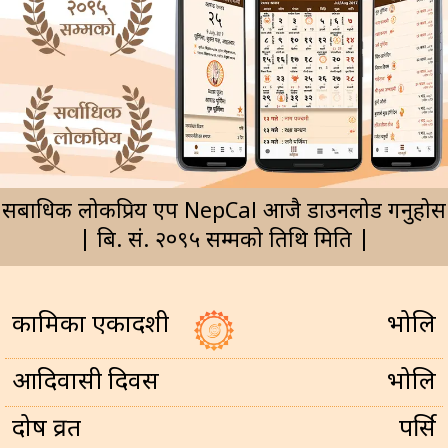
सर्बाधिक लोकप्रिय एप NepCal आजै डाउनलोड गर्नुहोस
| बि. सं. २०९५ सम्मको तिथि मिति |
कामिका एकादशी
भोलि
आदिवासी दिवस
भोलि
प्रदोष व्रत
पर्सि