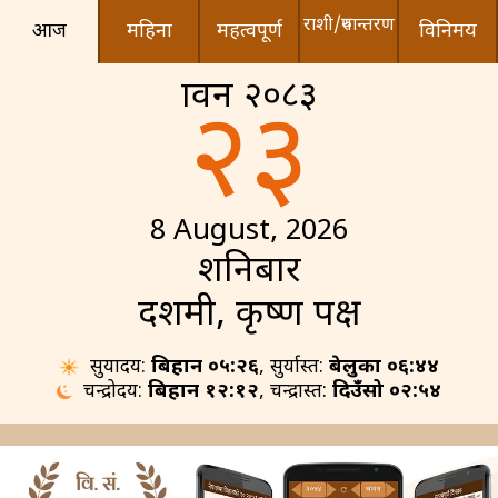
राशी/रुपान्तरण
आज
महिना
महत्वपूर्ण
विनिमय
श्रावन २०८३
२३
8 August, 2026
शनिबार
दशमी, कृष्ण पक्ष
सुर्योदय:
बिहान ०५:२६
, सुर्यास्त:
बेलुका ०६:४४
चन्द्रोदय:
बिहान १२:१२
, चन्द्रास्त:
दिउँसो ०२:५४