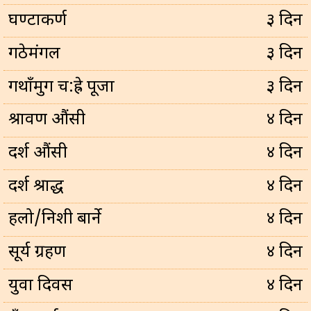
घण्टाकर्ण
३ दिन
गठेमंगल
३ दिन
गथाँमुग च:ह्रे पूजा
३ दिन
श्रावण औंसी
४ दिन
दर्श औंसी
४ दिन
दर्श श्राद्ध
४ दिन
हलो/निशी बार्ने
४ दिन
सूर्य ग्रहण
४ दिन
युवा दिवस
४ दिन