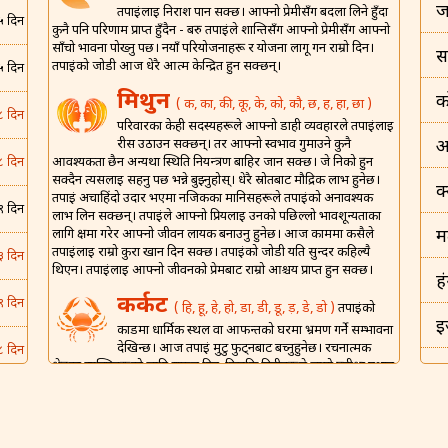
ज
तपाईंलाई निराश पार्न सक्छ। आफ्नो प्रेमीसँग बदला लिने हुँदा
५ दिन
कुनै पनि परिणाम प्राप्त हुँदैन - बरु तपाईंले शान्तिसँग आफ्नो प्रेमीसँग आफ्नो
साँचो भावना पोख्नु पर्छ। नयाँ परियोजनाहरू र योजना लागू गर्न राम्रो दिन।
स
तपाईंको जोडी आज धेरै आत्म केन्द्रित हुन सक्छन्।
५ दिन
मिथुन
क
( क, का, की, कू, के, को, कौ, छ, ह, हा, छा )
८ दिन
परिवारका केही सदस्यहरूले आफ्नो डाही व्यवहारले तपाईंलाई
रीस उठाउन सक्छन्। तर आफ्नो स्वभाव गुमाउने कुनै
अ
आवश्यकता छैन अन्यथा स्थिति नियन्त्रण बाहिर जान सक्छ। जे निको हुन
८ दिन
सक्दैन त्यसलाई सहनु पर्छ भन्ने बुझ्नुहोस्। धेरै स्रोतबाट मौद्रिक लाभ हुनेछ।
क
तपाईं अचाहिंदो उदार भएमा नजिकका मानिसहरूले तपाईंको अनावश्यक
९ दिन
लाभ लिन सक्छन्। तपाईंले आफ्नो प्रियलाई उनको पछिल्लो भावशून्यताका
लागि क्षमा गरेर आफ्नो जीवन लायक बनाउनु हुनेछ। आज काममा कसैले
म
तपाईंलाई राम्रो कुरा खान दिन सक्छ। तपाईंको जोडी यति सुन्दर कहिल्यै
३ दिन
थिएन। तपाईंलाई आफ्नो जीवनको प्रेमबाट राम्रो आश्चर्य प्राप्त हुन सक्छ।
ह
कर्कट
९ दिन
( हि, हू, हे, हो, डा, डी, डू, ड़, डे, डो )
तपाईंको
इ
कार्डमा धार्मिक स्थल वा आफन्तको घरमा भ्रमण गर्ने सम्भावना
देखिन्छ। आज तपाईं मुटु फुट्नबाट बच्नुहुनेछ। रचनात्मक
८ दिन
क्षेत्रका व्यक्तिहरूको लागि सफल दिन, किनकि तिनीहरूले लामो प्रतीक्षा पश्चात
इ
ख्याति र पहिचान पाउने छन्। एउटा लाभदायी दिन किनकि केही कुराहरू
५ दिन
तपाईंको पक्षमा जाने देखिन्छ र तपाईं संसारको शीर्षमा हुनुहुनेछ। कसैले
भ
वैवाहिक जीवन झगडा र यौन हो भनेर सोच्ने गर्छन्, तर आज सबै निर्मल
हुनेछ।
५ दिन