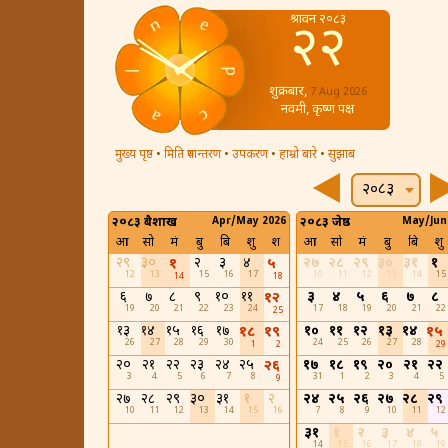
श्रावन २०८३
२२
शुक्रबार,
7 Aug 2026
नवमी, कृष्ण पक्ष
मुख्य पृष्ठ
•
मिति रुपान्तरण
•
उपकरण
•
हाम्रो बारे
•
सुझाब
२०८३
२०८३ बैशाख
Apr/May 2026
२०८३ जेष्ठ
May/Jun
आ
सो
मं
बु
बि
शु
श
आ
सो
मं
बु
बि
शु
२९
३०
२
३
४
२७
२८
२९
३०
३१
१
१
५
12
13
15
16
17
10
11
12
13
14
15
14
18
६
७
८
९
१०
११
३
४
५
६
७
८
१२
19
20
21
22
23
24
17
18
19
20
21
22
25
१३
१४
१५
१६
१७
१०
११
१२
१३
१४
१८
१९
१५
26
27
28
29
30
24
25
26
27
28
1
2
29
२०
२१
२२
२३
२४
२५
१७
१८
१९
२०
२१
२२
२६
3
4
5
6
7
8
31
1
2
3
4
5
9
२७
२८
२९
३०
३१
१
२
२४
२५
२६
२७
२८
२९
10
11
12
13
14
15
16
7
8
9
10
11
12
३१
१
२
३
४
५
14
15
16
17
18
19