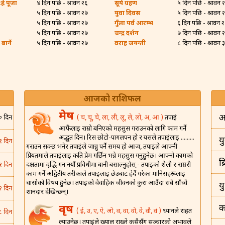
्रे पूजा
४ दिन पछि - श्रावन २६
सूर्य ग्रहण
५ दिन पछि - श्रावन 
५ दिन पछि - श्रावन २७
युवा दिवस
५ दिन पछि - श्रावन 
५ दिन पछि - श्रावन २७
गुँला पर्व आरम्भ
६ दिन पछि - श्रावन 
५ दिन पछि - श्रावन २७
चन्द्र दर्शन
७ दिन पछि - श्रावन 
ार्ने
५ दिन पछि - श्रावन २७
वराह जयन्ती
८ दिन पछि - श्रावन 
आजको राशिफल
मेष
अ
( च, चू, चे, ला, ली, लू, ले, लो, अ, आ )
तपाईं
० दिन
आफैंलाई राम्रो बनिएको महसुस गराउनको लागि काम गर्ने
अद्भुत दिन। रिस छोटो-पागलपन हो र यसले तपाईंलाई .........
यु
१ दिन
गराउन सक्छ भनेर तपाईंले जान्नु पर्ने समय हो आज, तपाईंले आफ्नी
प्रियतमाले तपाईंलाई कति प्रेम गर्छिन भन्ने महसुस गर्नुहुनेछ। आफ्नो कामको
ब
दक्षतामा वृद्धि गर्न नयाँ प्रविधीमा बानी बसाल्नुहोस् - तपाईंको शैली र राम्ररी
१ दिन
काम गर्ने अद्वितीय तरीकाले तपाईंलाई छेउबाट हेर्दै गरेका मानिसहरूलाई
चासोको विषय हुनेछ। तपाईंको वैवाहिक जीवनको कुरा आउँदा सबै साँच्चै
य
२ दिन
शानदार देखिन्छन्।
वृष
क
( ई, उ, ए, ऐ, ओ, व, वा, वो, वे, वौ, वं )
ध्यानले राहत
८ दिन
ल्याउनेछ। तपाईंले ख्याल राख्ने कसैसँग सञ्चारको अभावले