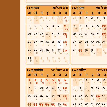
२०८३ श्रावन
Jul/Aug 2026
२०८३ भाद्र
Aug/Sep
आ
सो
मं
बु
बि
शु
श
आ
सो
मं
बु
बि
शु
२८
२९
३०
३१
३२
१
३१
१
२
३
४
५
२
12
13
14
15
16
17
16
17
18
19
20
21
18
३
४
५
६
७
८
७
८
९
१०
११
९
१२
19
20
21
22
23
24
23
24
25
26
27
25
28
१०
११
१२
१३
१४
१५
१४
१५
१६
१७
१८
१६
१९
26
27
28
29
30
31
30
31
1
2
3
1
4
१७
१८
१९
२०
२१
२२
२१
२२
२३
२४
२५
२६
२३
2
3
4
5
6
7
6
7
8
9
10
11
8
२४
२५
२६
२७
२८
२९
२८
३०
३१
१
२
३०
२९
9
10
11
12
13
14
13
15
16
17
18
15
14
३१
१
२
३
४
५
६
16
17
18
19
20
21
22
२०८३ कार्तिक
Oct/Nov 2026
२०८३ मंसिर
Nov/Dec
आ
सो
मं
बु
बि
शु
श
आ
सो
मं
बु
बि
शु
२९
३०
१
२
३
४
१
२
३
४
५
६
७
15
16
17
18
19
20
18
19
20
21
22
23
24
८
९
१०
११
१२
१३
६
७
८
९
१०
११
१४
25
26
27
28
29
30
22
23
24
25
26
27
31
१५
१६
१७
१८
१९
२०
१३
१४
१५
१६
१८
२१
१७
1
2
3
4
5
6
29
30
1
2
4
7
3
२७
२०
२१
२२
२३
२४
२५
२२
२३
२४
२५
२६
२८