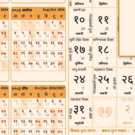
प्रतिपदा
द्वितीया
तृतिया
 2026
२०८३ असोज
Sep/Oct 2026
अष्टमी व्रत
गंगा दशमी
१०
११
१२
गोरखकाली पूजा
श
आ
सो
मं
बु
बि
शु
श
रामेश्वर पूजा
२८
२९
३०
३१
१
२
६
३
13
14
15
16
17
18
22
19
24
25
26
४
५
६
७
८
१३
९
१०
अष्ठमी
नवमी
दशमी
20
21
22
23
24
29
25
26
सुर्ती रहित दिवस
अभिभावक दिवस
११
१२
१३
१४
१५
१६
२०
१७
१७
१८
१९
27
28
29
30
1
2
5
3
ज्येष्ठ पूर्णिमा
अनला पून्ही
१९
२०
२१
२२
२३
२७
१८
२४
5
6
7
8
9
12
4
10
31
1
2
३
२६
२७
२८
२९
३०
२५
३१
पूर्णिमा
प्रतिपदा
द्वितीया
19
12
13
14
15
16
11
17
भानु सप्तमी
महासागर दिवस
२४
२५
२६
गोरखकाली पूजा
अष्टमी व्रत
 2026
२०८३ पौष
Dec/Jan 2026/2027
7
8
9
सप्तमी
अष्ठमी
नवमी
श
आ
सो
मं
बु
बि
शु
श
रक्तदाता दिवस
मिथुन संक्रान्ती
चन्द्र दर्शन
२७
२८
२९
१
२
३
५
४
13
14
15
16
17
18
३१
२
21
19
स्नानदान औंसी
ज्येष्ठ औंसी
दर्श औंसी
५
६
७
८
दर्श श्राद्ध
१२
९
१०
११
20
21
22
23
28
24
25
26
14
16
१२
१३
१४
१६
१७
१९
१५
१८
चतुर्दशी
प्रतिपदा
१
15
27
28
29
31
1
5
30
2
बिबाह शुभ लगन:
-
ब्रतबन्ध शुभ साइत:
-
प
१९
२०
२१
२२
२३
२४
२६
२५