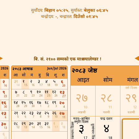
बिहान ०५:२५
बेलुका ०६:४५
सुर्योदय:
, सुर्यास्त:
-
दिउँसो ०१:४५
चन्द्रोदय:
, चन्द्रास्त:
बि. सं. २१०० सम्मको एक मात्र क्यालेण्डर !
 2026
२०८३ आषाढ
Jun/Jul 2026
२०८३ जेष्ठ
श
आ
सो
मं
बु
बि
शु
श
आइत
सोम
मंगल
३१
१
२
३
४
५
२
६
14
15
16
17
18
19
16
20
नर्स दिवस
७
८
९
१०
११
१२
९
१३
२७
२८
२९
21
22
23
24
25
26
23
27
१४
१५
१६
१७
१८
१९
१६
२०
28
29
30
1
2
3
30
4
10
11
12
२१
२२
२३
२४
२५
२६
अष्ठमी
नवमी
दशमी
२३
२७
5
6
7
8
9
10
6
11
मदन–आश्रित
चन्द्र दर्शन
स्मृति दिवस
२८
२९
३०
३१
३२
१
२
३०
उच्च रक्तचाप दिवस
३
४
५
दुरसंचार दिवस
12
13
14
15
16
17
18
13
६
17
18
19
20