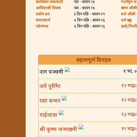
कामिका एकादशी
पर्सि - श्रावन २४
गथाँमुग च:ह
आदिवासी दिवस
पर्सि - श्रावन २४
श्रावण औंसी
प्रदोष व्रत
३ दिन पछि - श्रावन २५
दर्श औंसी
घण्टाकर्ण
४ दिन पछि - श्रावन २६
दर्श श्राद्ध
गठेमंगल
४ दिन पछि - श्रावन २६
हलो/निशी ब
महत्वपूर्ण दिनहरु
१ भाद्र,
नाग पञ्चमी
१
१२ भाद्र,
जनै पूर्णिमा
२
१२ भाद्र,
रक्षा बन्धन
२
१३ भाद्र,
गाईजात्रा
२
१९ भाद्र,
श्री कृष्ण जन्माष्ठमी
२