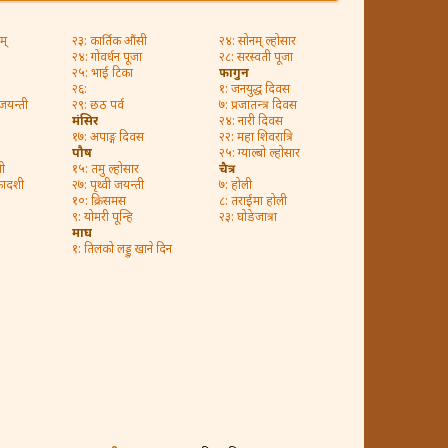
म्
२३: कार्तिक औंसी
२४: सोनम् ल्होसार
२४: गोवर्धन पूजा
२८: सरस्वती पूजा
२५: भाई टिका
फागुन
२६:
१: जनयुद्ध दिवस
 जयन्ती
२९: छठ पर्व
७: प्रजातन्त्र दिवस
मंसिर
२४: नारी दिवस
१७: अपाङ्ग दिवस
२२: महा शिवरात्रि
पौष
२५: ग्याल्बो ल्होसार
ी
१५: तमु ल्होसार
चैत्र
कादशी
२७: पृथ्वी जयन्ती
७: होली
१०: क्रिसमस
८: तराईमा होली
९: योमरी पून्हि
२३: घोडेजात्रा
माघ
१: तिलको लड्डु खाने दिन