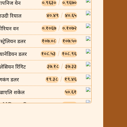
०.९६३०
/
०.९६७०
ापनिज येन
४०.४९
/
४०.६५
ाउदी रियाल
०.१०६७
/
०.१०७२
ोरियन वन
१०७.०८
/
१०७.५०
स्ट्रेलियन डलर
१०८.५३
/
१०८.९६
्यानेडियन डलर
३७.१८
/
३७.३३
लेसियन रिंगिट
१९.३८
/
१९.४६
ंगकंग डलर
५०.६१
ज्राएलि शकेल
०.००८५
न्डोनेसियन रुपिया
०.००५८
ियतनामिज डोंग