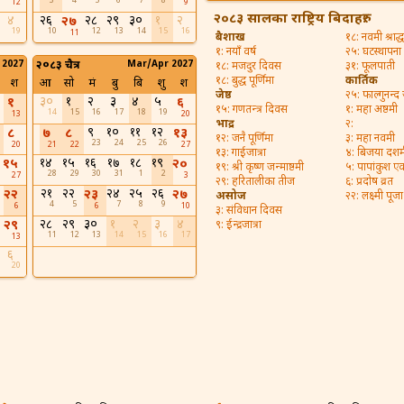
3
4
5
6
7
8
12
9
२०८३ सालका राष्ट्रिय बिदाहरु:
४
२६
२८
२९
३०
१
२
२७
19
10
12
13
14
15
16
11
बैशाख
१८: नवमी श्राद्ध
१: नयाँ वर्ष
२५: घटस्थापना
 2027
२०८३ चैत्र
Mar/Apr 2027
१८: मजदुर दिवस
३१: फूलपाती
१८: बुद्ध पूर्णिमा
कार्तिक
श
आ
सो
मं
बु
बि
शु
श
जेष्ठ
२५: फाल्गुनन्द
३०
१
२
३
४
५
१
६
१५: गणतन्त्र दिवस
१: महा अष्ठमी
14
15
16
17
18
19
13
20
भाद्र
२:
९
१०
११
१२
८
७
८
१३
१२: जनै पूर्णिमा
३: महा नवमी
23
24
25
26
20
21
22
27
१३: गाईजात्रा
४: बिजया दशम
१४
१५
१६
१७
१८
१९
१५
२०
१९: श्री कृष्ण जन्माष्ठमी
५: पापांकुश ए
28
29
30
31
1
2
27
3
२९: हरितालीका तीज
६: प्रदोष व्रत
२१
२२
२४
२५
२६
२२
२३
२७
असोज
२२: लक्ष्मी पूजा
4
5
7
8
9
6
6
10
३: संविधान दिवस
२८
२९
३०
१
२
३
४
२९
९: ईन्द्रजात्रा
11
12
13
14
15
16
17
13
६
20