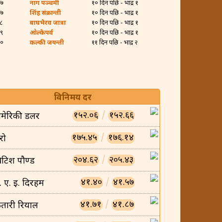
२७
नाग पञ्चमी
१० दिन पछि - भाद्र १
२७
शिंह संक्रान्ती
१० दिन पछि - भाद्र १
२८
बाघभैरव जात्रा
१० दिन पछि - भाद्र १
२९
ओल्केपर्व
१० दिन पछि - भाद्र १
३०
कल्की जयन्ती
११ दिन पछि - भाद्र २
विनिमय दर
१५२.०६
/
१५२.६६
मेरिकी डलर
१७५.४५
/
१७६.१४
रो
२०४.६२
/
२०५.४३
्रिटिश पौण्ड
४१.४०
/
४१.५७
ु. ए. इ. दिरहम
४१.७१
/
४१.८७
तारी रियाल