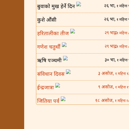
२६ भाद्र,
बुवाको मुख हेर्ने दिन
१ महिना 
२६ भाद्र,
कुशे औंसी
१ महिना 
२९ भाद्र,
हरितालीका तीज
१ महिना 
२९ भाद्र,
गणेश चतुर्थी
१ महिना 
३० भाद्र,
ऋषि पञ्चमी
१ महिना 
३ असोज,
संविधान दिवस
१ महिना १
९ असोज,
ईन्द्रजात्रा
१ महिना १
१८ असोज,
जितिया पर्व
१ महिना २
२५ असोज,
घटस्थापना
२ महिना 
४ कार्तिक,
बिजया दशमी
२ महिना १