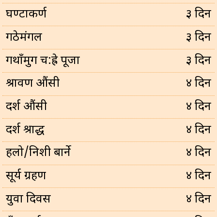
घण्टाकर्ण
३ दिन
गठेमंगल
३ दिन
गथाँमुग च:ह्रे पूजा
३ दिन
श्रावण औंसी
४ दिन
दर्श औंसी
४ दिन
दर्श श्राद्ध
४ दिन
हलो/निशी बार्ने
४ दिन
सूर्य ग्रहण
४ दिन
युवा दिवस
४ दिन