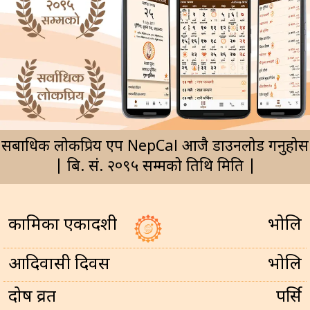
सर्बाधिक लोकप्रिय एप NepCal आजै डाउनलोड गर्नुहोस
| बि. सं. २०९५ सम्मको तिथि मिति |
कामिका एकादशी
भोलि
आदिवासी दिवस
भोलि
प्रदोष व्रत
पर्सि