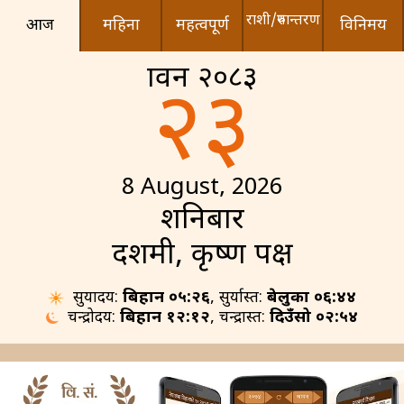
राशी/रुपान्तरण
आज
महिना
महत्वपूर्ण
विनिमय
श्रावन २०८३
२३
8 August, 2026
शनिबार
दशमी, कृष्ण पक्ष
सुर्योदय:
बिहान ०५:२६
, सुर्यास्त:
बेलुका ०६:४४
चन्द्रोदय:
बिहान १२:१२
, चन्द्रास्त:
दिउँसो ०२:५४