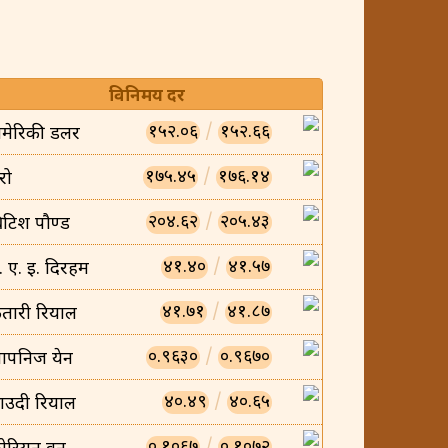
विनिमय दर
१५२.०६
/
१५२.६६
मेरिकी डलर
१७५.४५
/
१७६.१४
रो
२०४.६२
/
२०५.४३
्रिटिश पौण्ड
४१.४०
/
४१.५७
ु. ए. इ. दिरहम
४१.७१
/
४१.८७
तारी रियाल
०.९६३०
/
०.९६७०
ापनिज येन
४०.४९
/
४०.६५
ाउदी रियाल
०.१०६७
/
०.१०७२