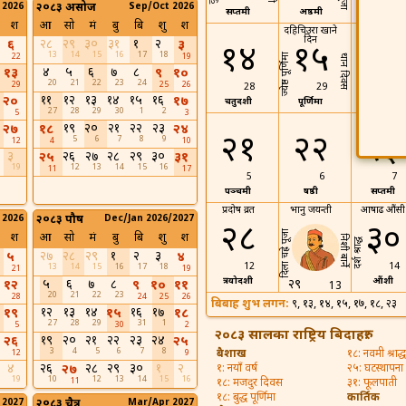
 2026
२०८३ असोज
Sep/Oct 2026
सप्तमी
अष्ठमी
नवमी
श
आ
सो
मं
बु
बि
शु
श
दहिचिउरा खाने
दिन
२८
२९
३०
३१
१
२
६
३
१४
१५
१६
13
14
15
16
17
18
ज्येष्ठ पूर्णिमा
22
19
धान दिवस
४
५
६
७
८
१३
९
१०
20
21
22
23
24
29
25
26
28
29
30
११
१२
१३
१४
१५
१६
२०
१७
चतुर्दशी
पूर्णिमा
प्रतिपदा
27
28
29
30
1
2
5
3
अष्टमी व्रत
१९
२०
२१
२२
२३
२७
१८
२४
२१
२२
२३
5
6
7
8
9
12
4
10
३
२६
२७
२८
२९
३०
२५
३१
19
12
13
14
15
16
11
17
5
6
7
पञ्चमी
षष्ठी
सप्तमी
प्रदोष व्रत
भानु जयन्ती
आषाढ औंसी
 2026
२०८३ पौष
Dec/Jan 2026/2027
२८
३०
दिला चह्रे पूजा
श
आ
सो
मं
बु
बि
शु
श
निशी बार्ने
दर्श श्राद्ध
२७
२८
२९
१
२
३
५
४
12
14
13
14
15
16
17
18
21
19
त्रयोदशी
औंशी
५
६
७
८
२९
१२
९
१०
११
13
20
21
22
23
28
24
25
26
बिबाह शुभ लगन:
९, १३, १४, १५, १७, १८, २
१२
१३
१४
१६
१७
१९
१५
१८
27
28
29
31
1
5
30
2
२०८३ सालका राष्ट्रिय बिदाहरु:
१९
२०
२१
२२
२३
२४
२६
२५
3
4
5
6
7
8
बैशाख
१८: नवमी श्राद्ध
12
9
४
२६
२८
२९
३०
१
२
२७
१: नयाँ वर्ष
२५: घटस्थापना
19
10
12
13
14
15
16
11
१८: मजदुर दिवस
३१: फूलपाती
१८: बुद्ध पूर्णिमा
कार्तिक
 2027
२०८३ चैत्र
Mar/Apr 2027