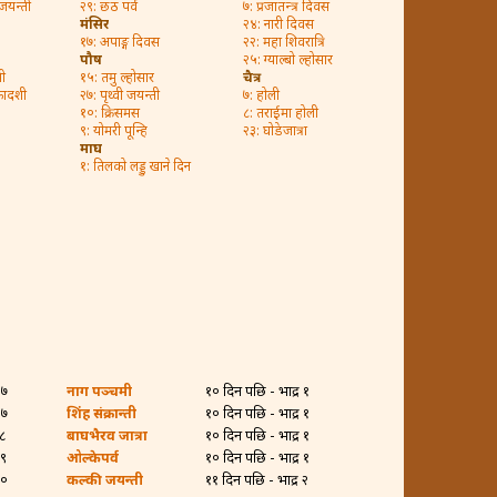
 जयन्ती
२९: छठ पर्व
७: प्रजातन्त्र दिवस
मंसिर
२४: नारी दिवस
१७: अपाङ्ग दिवस
२२: महा शिवरात्रि
पौष
२५: ग्याल्बो ल्होसार
ी
१५: तमु ल्होसार
चैत्र
कादशी
२७: पृथ्वी जयन्ती
७: होली
१०: क्रिसमस
८: तराईमा होली
९: योमरी पून्हि
२३: घोडेजात्रा
माघ
१: तिलको लड्डु खाने दिन
२७
नाग पञ्चमी
१० दिन पछि - भाद्र १
२७
शिंह संक्रान्ती
१० दिन पछि - भाद्र १
२८
बाघभैरव जात्रा
१० दिन पछि - भाद्र १
२९
ओल्केपर्व
१० दिन पछि - भाद्र १
३०
कल्की जयन्ती
११ दिन पछि - भाद्र २