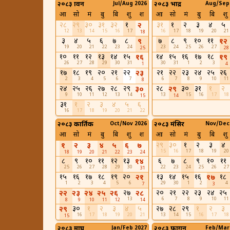
२०८३ श्रावन
Jul/Aug 2026
२०८३ भाद्र
Aug/Sep
आ
सो
मं
बु
बि
शु
श
आ
सो
मं
बु
बि
शु
२८
२९
३०
३१
३२
१
३१
१
२
३
४
५
२
12
13
14
15
16
17
16
17
18
19
20
21
18
३
४
५
६
७
८
७
८
९
१०
११
९
१२
19
20
21
22
23
24
23
24
25
26
27
25
28
१०
११
१२
१३
१४
१५
१४
१५
१६
१७
१८
१६
१९
26
27
28
29
30
31
30
31
1
2
3
1
4
१७
१८
१९
२०
२१
२२
२१
२२
२३
२४
२५
२६
२३
2
3
4
5
6
7
6
7
8
9
10
11
8
२४
२५
२६
२७
२८
२९
२८
३०
३१
१
२
३०
२९
9
10
11
12
13
14
13
15
16
17
18
15
14
३१
१
२
३
४
५
६
16
17
18
19
20
21
22
२०८३ कार्तिक
Oct/Nov 2026
२०८३ मंसिर
Nov/Dec
आ
सो
मं
बु
बि
शु
श
आ
सो
मं
बु
बि
शु
२९
३०
१
२
३
४
१
२
३
४
५
६
७
15
16
17
18
19
20
18
19
20
21
22
23
24
८
९
१०
११
१२
१३
६
७
८
९
१०
११
१४
25
26
27
28
29
30
22
23
24
25
26
27
31
१५
१६
१७
१८
१९
२०
१३
१४
१५
१६
१८
२१
१७
1
2
3
4
5
6
29
30
1
2
4
7
3
२७
२०
२१
२२
२३
२४
२५
२२
२३
२४
२५
२६
२८
13
6
7
8
9
10
11
8
9
10
11
12
14
३०
१
२
३
४
५
२७
२८
२९
१
२
३
२९
16
17
18
19
20
21
13
14
15
16
17
18
15
२०८३ माघ
Jan/Feb 2027
२०८३ फागुन
Feb/Mar