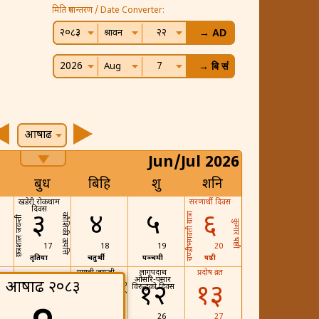
मिति रुपान्तरण / Date Converter:
२०८३
२२
श्रावन
2026
7
Aug
आषाढ
Jun/Jul 2026
बुध
बिहि
शुक्र
शनि
खडेरी राेकथाम
सरणार्थी दिवस
दिवस
३
४
५
६
चण्डीभगवती यात्रा
कौशिकी उत्पत्ति
छत्रशाल जयन्ती
कुमार षष्ठी
17
18
19
20
तृतिया
चतुर्थी
पञ्चमी
षष्ठी
स
गायत्री जयन्ती
लागूपदार्थ
प्रदोष व्रत
ओसार-पसार
आषाढ २०८३
१०
१२
१३
निर्जला एकादशी
तुलसी बिजारोपण
विरुद्धको दिवस
24
26
27