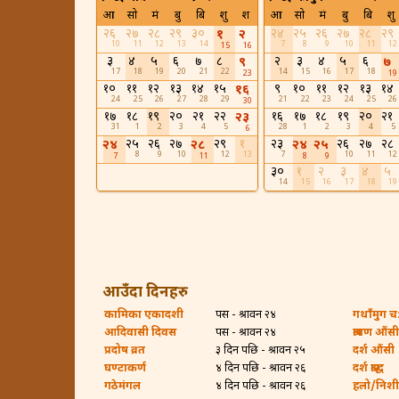
आ
सो
मं
बु
बि
शु
श
आ
सो
मं
बु
बि
शु
२६
२७
२८
२९
३०
२४
२५
२६
२७
२८
२९
१
२
10
11
12
13
14
7
8
9
10
11
12
15
16
३
४
५
६
७
८
२
३
४
५
६
९
७
17
18
19
20
21
22
14
15
16
17
18
23
19
१०
११
१२
१३
१४
१५
९
१०
११
१२
१३
१४
१६
24
25
26
27
28
29
21
22
23
24
25
26
30
१७
१८
१९
२०
२१
२२
१६
१७
१८
१९
२०
२१
२३
31
1
2
3
4
5
28
1
2
3
4
5
6
२५
२६
२७
२९
१
२३
२६
२७
२८
२४
२८
२४
२५
8
9
10
12
13
7
10
11
12
7
11
8
9
३०
१
२
३
४
५
14
15
16
17
18
19
आउँदा दिनहरु
कामिका एकादशी
पर्सि - श्रावन २४
गथाँमुग च:ह
आदिवासी दिवस
पर्सि - श्रावन २४
श्रावण औंसी
प्रदोष व्रत
३ दिन पछि - श्रावन २५
दर्श औंसी
घण्टाकर्ण
४ दिन पछि - श्रावन २६
दर्श श्राद्ध
गठेमंगल
४ दिन पछि - श्रावन २६
हलो/निशी ब