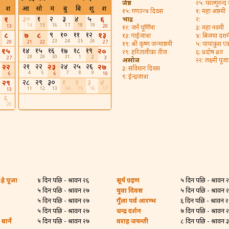
जेष्ठ
२५: फाल्गुनन्द
श
आ
सो
मं
बु
बि
शु
श
१५: गणतन्त्र दिवस
१: महा अष्ठमी
३०
१
२
३
४
५
१
६
भाद्र
२:
14
15
16
17
18
19
13
20
१२: जनै पूर्णिमा
३: महा नवमी
९
१०
११
१२
८
७
८
१३
१३: गाईजात्रा
४: बिजया दशम
23
24
25
26
20
21
22
27
१९: श्री कृष्ण जन्माष्ठमी
५: पापांकुश ए
१४
१५
१६
१७
१८
१९
१५
२०
२९: हरितालीका तीज
६: प्रदोष व्रत
28
29
30
31
1
2
27
3
असोज
२२: लक्ष्मी पूजा
२१
२२
२४
२५
२६
२२
२३
२७
३: संविधान दिवस
4
5
7
8
9
6
6
10
९: ईन्द्रजात्रा
२८
२९
३०
१
२
३
४
२९
11
12
13
14
15
16
17
13
६
20
्रे पूजा
४ दिन पछि - श्रावन २६
सूर्य ग्रहण
५ दिन पछि - श्रावन 
५ दिन पछि - श्रावन २७
युवा दिवस
५ दिन पछि - श्रावन 
५ दिन पछि - श्रावन २७
गुँला पर्व आरम्भ
६ दिन पछि - श्रावन 
५ दिन पछि - श्रावन २७
चन्द्र दर्शन
७ दिन पछि - श्रावन 
ार्ने
५ दिन पछि - श्रावन २७
वराह जयन्ती
८ दिन पछि - श्रावन 