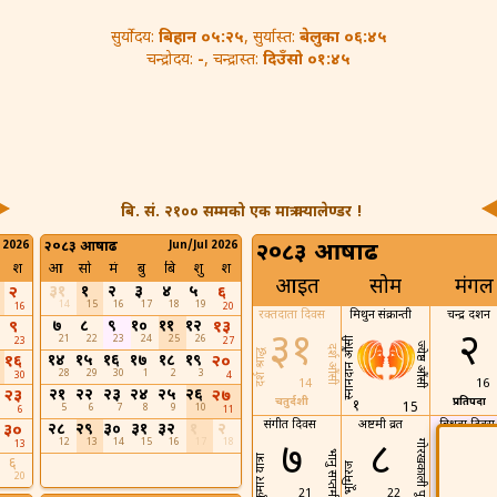
बिहान ०५:२५
बेलुका ०६:४५
सुर्योदय:
, सुर्यास्त:
-
दिउँसो ०१:४५
चन्द्रोदय:
, चन्द्रास्त:
बि. सं. २१०० सम्मको एक मात्र क्यालेण्डर !
 2026
२०८३ आषाढ
Jun/Jul 2026
२०८३ आषाढ
श
आ
सो
मं
बु
बि
शु
श
आइत
सोम
मंगल
३१
१
२
३
४
५
२
६
14
15
16
17
18
19
16
20
रक्तदाता दिवस
मिथुन संक्रान्ती
चन्द्र दर्शन
७
८
९
१०
११
१२
९
१३
३१
२
21
22
23
24
25
26
23
27
स्नानदान औंसी
ज्येष्ठ औंसी
दर्श औंसी
दर्श श्राद्ध
१४
१५
१६
१७
१८
१९
१६
२०
28
29
30
1
2
3
30
4
14
16
२१
२२
२३
२४
२५
२६
२३
२७
चतुर्दशी
प्रतिपदा
१
15
5
6
7
8
9
10
6
11
संगीत दिवस
अष्टमी व्रत
बिधुवा दिव
२८
२९
३०
३१
३२
१
२
३०
12
13
14
15
16
17
18
७
८
९
13
गोरखकाली पूजा
भानु सप्तमी
कुमार यात्रा
६
भूमिरज
20
21
22
23