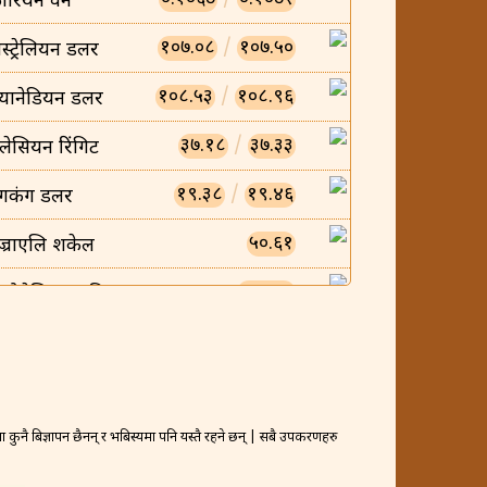
ोरियन वन
१०७.०८
/
१०७.५०
स्ट्रेलियन डलर
१०८.५३
/
१०८.९६
्यानेडियन डलर
३७.१८
/
३७.३३
लेसियन रिंगिट
१९.३८
/
१९.४६
ंगकंग डलर
५०.६१
ज्राएलि शकेल
०.००८५
न्डोनेसियन रुपिया
०.००५८
ियतनामिज डोंग
२३.४७
/
२३.५६
्यानिश क्रोन
४०३.२९
/
४०४.८८
कुनै बिज्ञापन छैनन् र भबिस्यमा पनि यस्तै रहने छन् | सबै उपकरणहरु
्रैनी दिनार