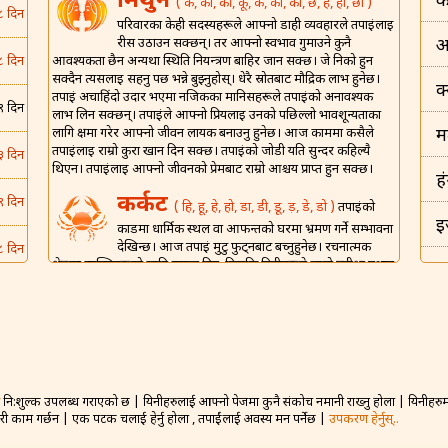
मिथुन
क
( क, का, की, कू, के, को, कौ, छ, ह, हा, छा )
८ दिन
परिवारका केही सदस्यहरूले आफ्नो डाही व्यवहारले तपाईंलाई
रीस उठाउन सक्छन्। तर आफ्नो स्वभाव गुमाउने कुनै
अ
आवश्यकता छैन अन्यथा स्थिति नियन्त्रण बाहिर जान सक्छ। जे निको हुन
८ दिन
सक्दैन त्यसलाई सहनु पर्छ भन्ने बुझ्नुहोस्। धेरै स्रोतबाट मौद्रिक लाभ हुनेछ।
क
तपाईं अचाहिंदो उदार भएमा नजिकका मानिसहरूले तपाईंको अनावश्यक
९ दिन
लाभ लिन सक्छन्। तपाईंले आफ्नो प्रियलाई उनको पछिल्लो भावशून्यताका
लागि क्षमा गरेर आफ्नो जीवन लायक बनाउनु हुनेछ। आज काममा कसैले
म
तपाईंलाई राम्रो कुरा खान दिन सक्छ। तपाईंको जोडी यति सुन्दर कहिल्यै
३ दिन
थिएन। तपाईंलाई आफ्नो जीवनको प्रेमबाट राम्रो आश्चर्य प्राप्त हुन सक्छ।
ह
कर्कट
९ दिन
( हि, हू, हे, हो, डा, डी, डू, ड़, डे, डो )
तपाईंको
इ
कार्डमा धार्मिक स्थल वा आफन्तको घरमा भ्रमण गर्ने सम्भावना
देखिन्छ। आज तपाईं मुटु फुट्नबाट बच्नुहुनेछ। रचनात्मक
८ दिन
क्षेत्रका व्यक्तिहरूको लागि सफल दिन, किनकि तिनीहरूले लामो प्रतीक्षा पश्चात
इ
ख्याति र पहिचान पाउने छन्। एउटा लाभदायी दिन किनकि केही कुराहरू
५ दिन
तपाईंको पक्षमा जाने देखिन्छ र तपाईं संसारको शीर्षमा हुनुहुनेछ। कसैले
भ
वैवाहिक जीवन झगडा र यौन हो भनेर सोच्ने गर्छन्, तर आज सबै निर्मल
हुनेछ।
५ दिन
ड
शिंह
( म, मा, मी, मू, मे, मो, मौ, मं, ट, टा, टी़, टू, टो )
९ दिन
तपाईंमा असीम ऊर्जा र उत्साह आउनेछ र तपाईंले आफ्नो
नि:शुल्क उपलब्ध गराएको छ | यिनीहरुलाई आफ्नो पेजमा कुनै संकोच नमानी राख्नु होला | यिनीहरुमा 
बह
फाइदाको लागि कुनै पनि मौका प्रयोग गर्नु हुनेछ। आर्थिक सुधार
गरी काम गर्छन | एक पटक चलाई हेर्नु होला , तपाईंलाई अवस्य मन पर्नेछ |
उपकरण हेर्नुस्..
निश्चित छ। आफन्त / मित्रहरू अद्भुत साँझको लागि आउन सक्छन्। आफ्नो
३ दिन