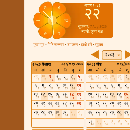
श्रावन २०८३
२२
शुक्रबार,
7 Aug 2026
नवमी, कृष्ण पक्ष
मुख्य पृष्ठ
•
मिति रुपान्तरण
•
उपकरण
•
हाम्रो बारे
•
सुझाब
२०८३
२०८३ बैशाख
Apr/May 2026
२०८३ जेष्ठ
May/Jun
आ
सो
मं
बु
बि
शु
श
आ
सो
मं
बु
बि
शु
२९
३०
२
३
४
२७
२८
२९
३०
३१
१
१
५
12
13
15
16
17
10
11
12
13
14
15
14
18
६
७
८
९
१०
११
३
४
५
६
७
८
१२
19
20
21
22
23
24
17
18
19
20
21
22
25
१३
१४
१५
१६
१७
१०
११
१२
१३
१४
१८
१९
१५
26
27
28
29
30
24
25
26
27
28
1
2
29
२०
२१
२२
२३
२४
२५
१७
१८
१९
२०
२१
२२
२६
3
4
5
6
7
8
31
1
2
3
4
5
9
२७
२८
२९
३०
३१
१
२
२४
२५
२६
२७
२८
२९
10
11
12
13
14
15
16
7
8
9
10
11
12
३१
१
२
३
४
५
14
15
16
17
18
19