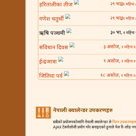
२९ भाद्र,
हरितालीका तीज
१ महिना 
२९ भाद्र,
गणेश चतुर्थी
१ महिना 
३० भाद्र,
ऋषि पञ्चमी
१ महिना 
३ असोज,
संविधान दिवस
१ महिना १
९ असोज,
ईन्द्रजात्रा
१ महिना १
१८ असोज,
जितिया पर्व
१ महिना २
२५ असोज,
घटस्थापना
२ महिना 
४ कार्तिक,
बिजया दशमी
२ महिना १
नेपाली क्यालेन्डर उपकरणहरु
८ कार्तिक,
कोजाग्रत व्रत
२ महिना १
सबैको प्रयोजनकोलागि नेपाली क्यालेन्डर ले
निम्न उपकरणहरु
AJAX टेक्नोलोजी प्रयोग गरेर बनाइएको हुनाले पेज रि-लोड न
१२ कार्तिक,
करवा चौथ
२ महिना २