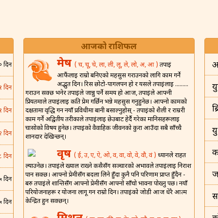
आजको राशिफल
मेष
अ
( च, चू, चे, ला, ली, लू, ले, लो, अ, आ )
तपाईं
० दिन
आफैंलाई राम्रो बनिएको महसुस गराउनको लागि काम गर्ने
अद्भुत दिन। रिस छोटो-पागलपन हो र यसले तपाईंलाई .........
यु
१ दिन
गराउन सक्छ भनेर तपाईंले जान्नु पर्ने समय हो आज, तपाईंले आफ्नी
प्रियतमाले तपाईंलाई कति प्रेम गर्छिन भन्ने महसुस गर्नुहुनेछ। आफ्नो कामको
ब
दक्षतामा वृद्धि गर्न नयाँ प्रविधीमा बानी बसाल्नुहोस् - तपाईंको शैली र राम्ररी
१ दिन
काम गर्ने अद्वितीय तरीकाले तपाईंलाई छेउबाट हेर्दै गरेका मानिसहरूलाई
चासोको विषय हुनेछ। तपाईंको वैवाहिक जीवनको कुरा आउँदा सबै साँच्चै
य
२ दिन
शानदार देखिन्छन्।
वृष
क
( ई, उ, ए, ऐ, ओ, व, वा, वो, वे, वौ, वं )
ध्यानले राहत
८ दिन
ल्याउनेछ। तपाईंले ख्याल राख्ने कसैसँग सञ्चारको अभावले तपाईंलाई निराश
ज
पार्न सक्छ। आफ्नो प्रेमीसँग बदला लिने हुँदा कुनै पनि परिणाम प्राप्त हुँदैन -
५ दिन
बरु तपाईंले शान्तिसँग आफ्नो प्रेमीसँग आफ्नो साँचो भावना पोख्नु पर्छ। नयाँ
परियोजनाहरू र योजना लागू गर्न राम्रो दिन। तपाईंको जोडी आज धेरै आत्म
स
केन्द्रित हुन सक्छन्।
५ दिन