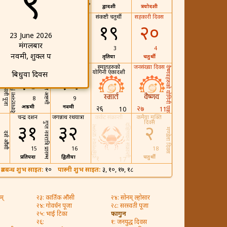
९
दशमी
द्वादशी
त्रयोदशी
११
25
संकष्टी चतुर्थी
सहकारी दिवस
१७
१८
१९
२०
23 June 2026
मंगलबार
1
2
3
4
नवमी, शुक्ल पक्ष
प्रतिपदा
द्वितीया
तृतिया
चतुर्थी
बुधाष्टमी
नक्वादिशी
स्मार्तहरुको
जनसंख्या दिवस
वैष्णवहरुको योगिनी एकादशी
योगिनी एकादशी
देवपाटनमा त्रिशूलयात्रा
बिधुवा दिवस
२४
२५
गोरखकाली पूजा
भलभल अष्टमी
8
9
अष्ठमी
नवमी
२६
२७
10
11
चन्द्र दर्शन
जगन्नाथ रथयात्रा
कर्कट संक्रान्ती
कमैया मुक्ति
दिवस
गुप्त नवरात्रि प्रारम्भ
दक्षिणयन संक्रान्ती
३१
३२
२
दक्षिणायन प्रारम्भ
मण्डेला दिवस
दर्श औंसी
15
16
18
प्रतिपदा
द्वितीया
चतुर्थी
१
17
३
ब्रतबन्ध शुभ साइत:
१०
पास्नी शुभ साइत:
३, १०, १७, १८
म्
२३: कार्तिक औंसी
२४: सोनम् ल्होसार
२४: गोवर्धन पूजा
२८: सरस्वती पूजा
२५: भाई टिका
फागुन
२६:
१: जनयुद्ध दिवस