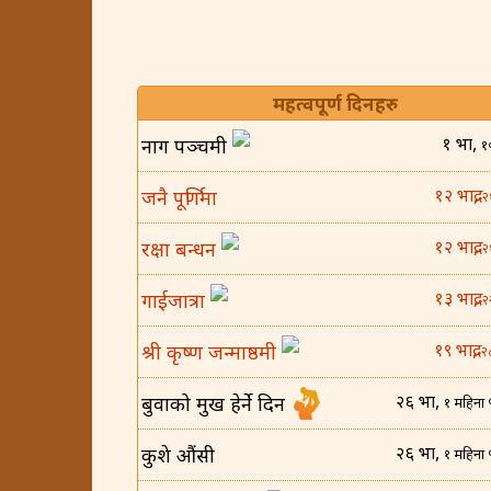
महत्वपूर्ण दिनहरु
१ भाद्र,
नाग पञ्चमी
१
१२ भाद्र,
जनै पूर्णिमा
२
१२ भाद्र,
रक्षा बन्धन
२
१३ भाद्र,
गाईजात्रा
२
१९ भाद्र,
श्री कृष्ण जन्माष्ठमी
२
२६ भाद्र,
बुवाको मुख हेर्ने दिन
१ महिना 
२६ भाद्र,
कुशे औंसी
१ महिना 