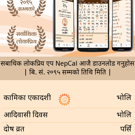
सर्बाधिक लोकप्रिय एप NepCal आजै डाउनलोड गर्नुहोस
| बि. सं. २०९५ सम्मको तिथि मिति |
कामिका एकादशी
भोलि
आदिवासी दिवस
भोलि
प्रदोष व्रत
पर्सि