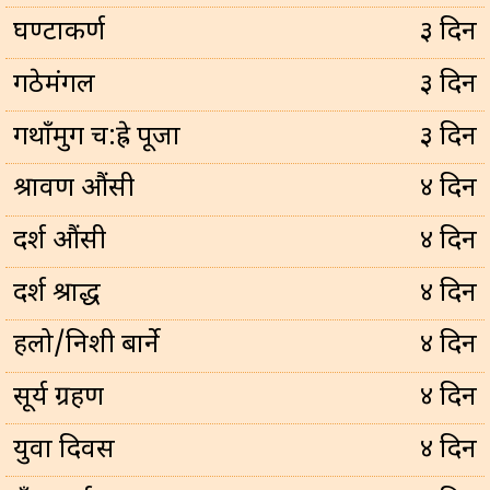
घण्टाकर्ण
३ दिन
गठेमंगल
३ दिन
गथाँमुग च:ह्रे पूजा
३ दिन
श्रावण औंसी
४ दिन
दर्श औंसी
४ दिन
दर्श श्राद्ध
४ दिन
हलो/निशी बार्ने
४ दिन
सूर्य ग्रहण
४ दिन
युवा दिवस
४ दिन