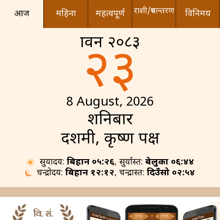
राशी/रुपान्तरण
आज
महिना
महत्वपूर्ण
विनिमय
श्रावन २०८३
२३
8 August, 2026
शनिबार
दशमी, कृष्ण पक्ष
सुर्योदय:
बिहान ०५:२६
, सुर्यास्त:
बेलुका ०६:४४
चन्द्रोदय:
बिहान १२:१२
, चन्द्रास्त:
दिउँसो ०२:५४