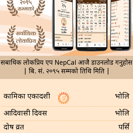
सर्बाधिक लोकप्रिय एप NepCal आजै डाउनलोड गर्नुहोस
| बि. सं. २०९५ सम्मको तिथि मिति |
कामिका एकादशी
भोलि
आदिवासी दिवस
भोलि
प्रदोष व्रत
पर्सि