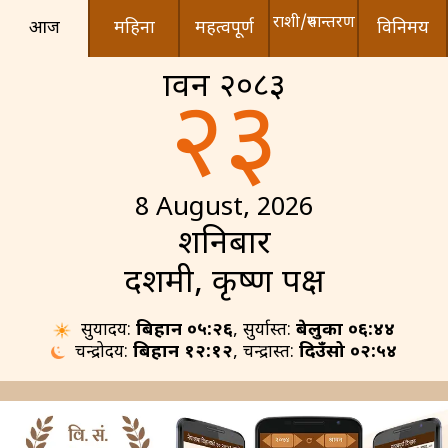
राशी/रुपान्तरण
आज
महिना
महत्वपूर्ण
विनिमय
श्रावन २०८३
२३
8 August, 2026
शनिबार
दशमी, कृष्ण पक्ष
सुर्योदय:
बिहान ०५:२६
, सुर्यास्त:
बेलुका ०६:४४
चन्द्रोदय:
बिहान १२:१२
, चन्द्रास्त:
दिउँसो ०२:५४