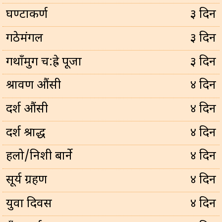
घण्टाकर्ण
३ दिन
गठेमंगल
३ दिन
गथाँमुग च:ह्रे पूजा
३ दिन
श्रावण औंसी
४ दिन
दर्श औंसी
४ दिन
दर्श श्राद्ध
४ दिन
हलो/निशी बार्ने
४ दिन
सूर्य ग्रहण
४ दिन
युवा दिवस
४ दिन