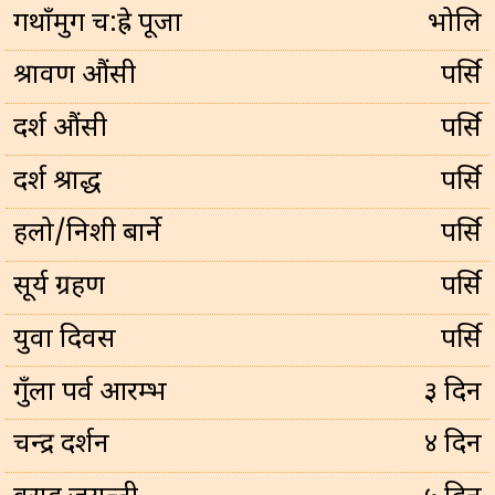
गथाँमुग च:ह्रे पूजा
भोलि
श्रावण औंसी
पर्सि
दर्श औंसी
पर्सि
दर्श श्राद्ध
पर्सि
हलो/निशी बार्ने
पर्सि
सूर्य ग्रहण
पर्सि
युवा दिवस
पर्सि
गुँला पर्व आरम्भ
३ दिन
चन्द्र दर्शन
४ दिन