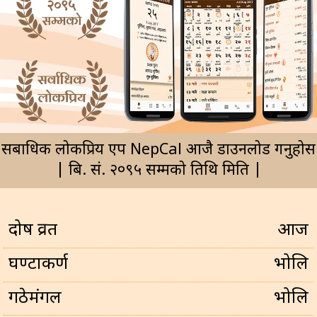
सर्बाधिक लोकप्रिय एप NepCal आजै डाउनलोड गर्नुहोस
| बि. सं. २०९५ सम्मको तिथि मिति |
प्रदोष व्रत
आज
घण्टाकर्ण
भोलि
गठेमंगल
भोलि