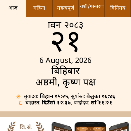
राशी/रुपान्तरण
आज
महिना
महत्वपूर्ण
विनिमय
श्रावन २०८३
२१
6 August, 2026
बिहिबार
अष्ठमी, कृष्ण पक्ष
सुर्योदय:
बिहान ०५:२५
, सुर्यास्त:
बेलुका ०६:४६
चन्द्रास्त:
दिउँसो १२:३७
, चन्द्रोदय:
रात्रि ११:२१