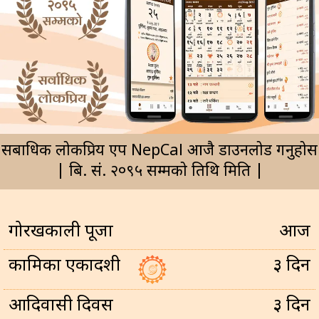
सर्बाधिक लोकप्रिय एप NepCal आजै डाउनलोड गर्नुहोस
| बि. सं. २०९५ सम्मको तिथि मिति |
गोरखकाली पूजा
आज
कामिका एकादशी
३ दिन
आदिवासी दिवस
३ दिन