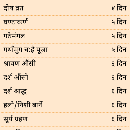
प्रदोष व्रत
४ दिन
घण्टाकर्ण
५ दिन
गठेमंगल
५ दिन
गथाँमुग च:ह्रे पूजा
५ दिन
श्रावण औंसी
६ दिन
दर्श औंसी
६ दिन
दर्श श्राद्ध
६ दिन
हलो/निशी बार्ने
६ दिन
सूर्य ग्रहण
६ दिन