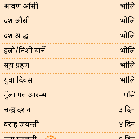
श्रावण औंसी
भोलि
दर्श औंसी
भोलि
दर्श श्राद्ध
भोलि
हलो/निशी बार्ने
भोलि
सूर्य ग्रहण
भोलि
युवा दिवस
भोलि
गुँला पर्व आरम्भ
पर्सि
चन्द्र दर्शन
३ दिन
वराह जयन्ती
४ दिन