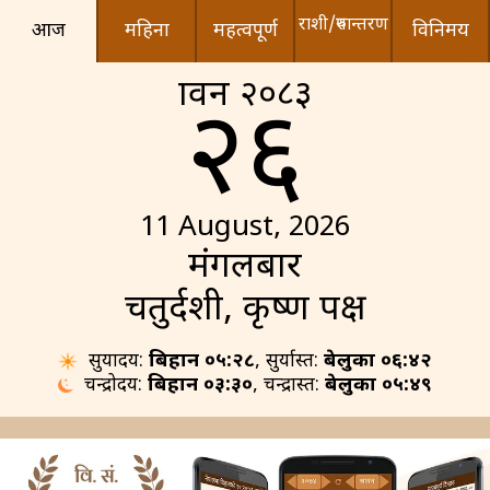
राशी/रुपान्तरण
आज
महिना
महत्वपूर्ण
विनिमय
श्रावन २०८३
२६
11 August, 2026
मंगलबार
चतुर्दशी, कृष्ण पक्ष
सुर्योदय:
बिहान ०५:२८
, सुर्यास्त:
बेलुका ०६:४२
चन्द्रोदय:
बिहान ०३:३०
, चन्द्रास्त:
बेलुका ०५:४९