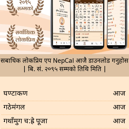
सर्बाधिक लोकप्रिय एप NepCal आजै डाउनलोड गर्नुहोस
| बि. सं. २०९५ सम्मको तिथि मिति |
घण्टाकर्ण
आज
गठेमंगल
आज
गथाँमुग च:ह्रे पूजा
आज