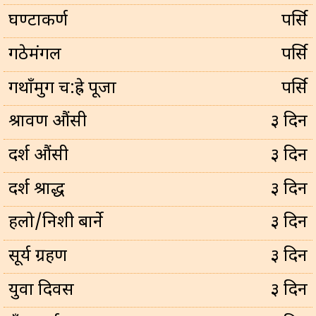
घण्टाकर्ण
पर्सि
गठेमंगल
पर्सि
गथाँमुग च:ह्रे पूजा
पर्सि
श्रावण औंसी
३ दिन
दर्श औंसी
३ दिन
दर्श श्राद्ध
३ दिन
हलो/निशी बार्ने
३ दिन
सूर्य ग्रहण
३ दिन
युवा दिवस
३ दिन