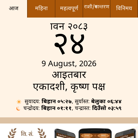
राशी/रुपान्तरण
आज
महिना
महत्वपूर्ण
विनिमय
श्रावन २०८३
२४
9 August, 2026
आइतबार
एकादशी, कृष्ण पक्ष
सुर्योदय:
बिहान ०५:२७
, सुर्यास्त:
बेलुका ०६:४४
चन्द्रोदय:
बिहान ०१:११
, चन्द्रास्त:
दिउँसो ०३:५९