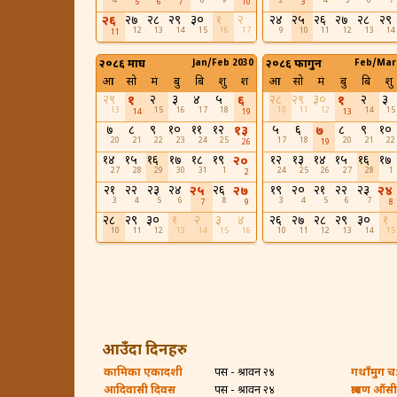
4
8
9
2
4
5
6
7
5
6
7
10
3
२७
२८
२९
३०
१
२
२४
२५
२६
२७
२८
२९
२६
12
13
14
15
16
17
9
10
11
12
13
14
11
२०८६ माघ
Jan/Feb 2030
२०८६ फागुन
Feb/Mar
आ
सो
मं
बु
बि
शु
श
आ
सो
मं
बु
बि
शु
२९
२
३
४
५
२८
२९
३०
२
३
१
६
१
13
15
16
17
18
10
11
12
14
15
14
19
13
७
८
९
१०
११
१२
५
६
८
९
१०
१३
७
20
21
22
23
24
25
17
18
20
21
22
26
19
१४
१५
१६
१७
१८
१९
१२
१३
१४
१५
१६
१७
२०
27
28
29
30
31
1
24
25
26
27
28
1
2
२१
२२
२३
२४
२६
१९
२०
२१
२२
२३
२५
२७
२४
3
4
5
6
8
3
4
5
6
7
7
9
8
२८
२९
३०
१
२
३
४
२६
२७
२८
२९
३०
१
10
11
12
13
14
15
16
10
11
12
13
14
15
आउँदा दिनहरु
कामिका एकादशी
पर्सि - श्रावन २४
गथाँमुग च:ह
आदिवासी दिवस
पर्सि - श्रावन २४
श्रावण औंसी