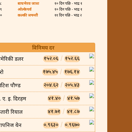
२८
बाघभैरव जात्रा
१० दिन पछि - भाद्र १
२९
ओल्केपर्व
१० दिन पछि - भाद्र १
३०
कल्की जयन्ती
११ दिन पछि - भाद्र २
विनिमय दर
१५२.०६
/
१५२.६६
मेरिकी डलर
१७५.४५
/
१७६.१४
रो
२०४.६२
/
२०५.४३
्रिटिश पौण्ड
४१.४०
/
४१.५७
ु. ए. इ. दिरहम
४१.७१
/
४१.८७
तारी रियाल
०.९६३०
/
०.९६७०
ापनिज येन