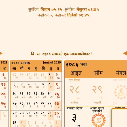
बिहान ०५:२५
बेलुका ०६:४५
सुर्योदय:
, सुर्यास्त:
-
दिउँसो ०१:४५
चन्द्रोदय:
, चन्द्रास्त:
बि. सं. २१०० सम्मको एक मात्र क्यालेण्डर !
 2029
२०८६ आषाढ
Jun/Jul 2029
२०८६ भाद्र
श
आ
सो
मं
बु
बि
शु
श
आइत
सोम
मंगल
२८
२९
३०
३१
३२
१
६
२
10
11
12
13
14
15
19
16
युवा दिवस
नाग पञ्चमी
३
४
५
६
७
८
१३
९
२८
२९
17
18
19
20
21
22
26
23
१०
११
१२
१३
१४
१५
२०
१६
24
25
26
27
28
29
2
30
12
13
१७
१८
१९
२०
२१
२२
तृतिया
चतुर्थी
२७
२३
३०
1
2
3
4
5
6
9
7
मानबता दिवस
श्रावण पुत्रदा
प्रदोष व्रत
एकादशी
२
२४
२५
२६
२७
२८
२९
३०
३
५
16
8
9
10
11
12
13
14
३१
१
२
३
४
५
६
19
21
15
16
17
18
19
20
21