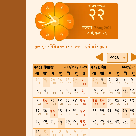
श्रावन २०८३
२२
शुक्रबार,
7 Aug 2026
नवमी, कृष्ण पक्ष
मुख्य पृष्ठ
•
मिति रुपान्तरण
•
उपकरण
•
हाम्रो बारे
•
सुझाब
२०८६
२०८६ बैशाख
Apr/May 2029
२०८६ जेष्ठ
May/Jun
आ
सो
मं
बु
बि
शु
श
आ
सो
मं
बु
बि
शु
२५
२६
२७
२८
२९
३०
३०
१
२
३
४
५
१
8
9
10
11
12
13
13
14
15
16
17
18
14
२
३
४
५
६
७
७
८
९
१०
११
१२
८
15
16
17
18
19
20
20
21
22
23
24
25
21
९
११
१२
१३
१४
१६
१७
१८
१९
१०
१५
१४
१५
22
24
25
26
27
29
30
31
1
23
28
27
28
१६
१७
१९
२०
२१
२१
२२
२३
२४
२५
२६
१८
२२
29
30
2
3
4
3
4
5
6
7
8
1
5
२३
२४
२५
२६
२७
२८
२८
२९
३०
३१
३२
१
२९
6
7
8
9
10
11
10
11
12
13
14
15
12
३०
१
२
३
४
५
६
13
14
15
16
17
18
19