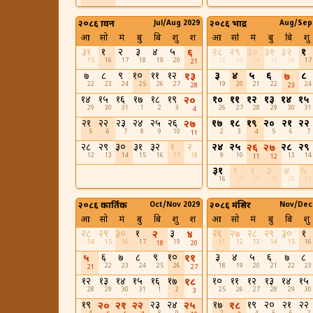
२०८६ श्रावन
Jul/Aug 2029
२०८६ भाद्र
Aug/Sep
आ
सो
मं
बु
बि
शु
श
आ
सो
मं
बु
बि
शु
३१
१
२
३
४
५
२८
२९
३०
३१
३२
१
६
15
16
17
18
19
20
12
13
14
15
16
17
21
७
८
९
१०
११
१२
३
४
५
६
८
१३
७
22
23
24
25
26
27
19
20
21
22
24
28
23
१४
१५
१६
१७
१८
१९
१०
११
१२
१३
१४
१५
२०
29
30
31
1
2
3
26
27
28
29
30
31
4
२१
२२
२३
२४
२५
२६
१७
१८
१९
२०
२१
२२
२७
5
6
7
8
9
10
2
3
4
5
6
7
11
२८
२९
३०
३१
३२
१
२
२४
२५
२८
२९
२६
२७
12
13
14
15
16
17
18
9
10
13
14
11
12
३१
१
२
३
४
५
16
17
18
19
20
21
२०८६ कार्तिक
Oct/Nov 2029
२०८६ मंसिर
Nov/Dec
आ
सो
मं
बु
बि
शु
श
आ
सो
मं
बु
बि
शु
२८
२९
३०
१
३
२६
२७
२८
२९
३०
१
२
४
14
15
16
17
19
11
12
13
14
15
16
18
20
६
७
८
९
१०
३
४
५
६
७
८
५
११
22
23
24
25
26
18
19
20
21
22
23
21
27
१२
१३
१४
१५
१६
१७
१०
११
१२
१३
१४
१५
१८
28
29
30
31
1
2
25
26
27
28
29
30
3
१९
२३
२४
१७
१९
२०
२१
२२
२०
२१
२२
२५
१८