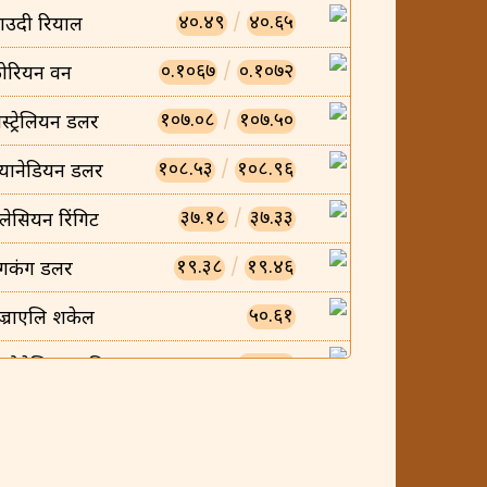
४०.४९
/
४०.६५
ाउदी रियाल
०.१०६७
/
०.१०७२
ोरियन वन
१०७.०८
/
१०७.५०
स्ट्रेलियन डलर
१०८.५३
/
१०८.९६
्यानेडियन डलर
३७.१८
/
३७.३३
लेसियन रिंगिट
१९.३८
/
१९.४६
ंगकंग डलर
५०.६१
ज्राएलि शकेल
०.००८५
न्डोनेसियन रुपिया
०.००५८
ियतनामिज डोंग
२३.४७
/
२३.५६
्यानिश क्रोन