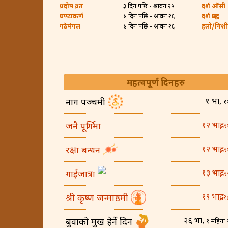
प्रदोष व्रत
३ दिन पछि - श्रावन २५
दर्श औंसी
घण्टाकर्ण
४ दिन पछि - श्रावन २६
दर्श श्राद्ध
गठेमंगल
४ दिन पछि - श्रावन २६
हलो/निशी ब
महत्वपूर्ण दिनहरु
१ भाद्र,
नाग पञ्चमी
१
१२ भाद्र,
जनै पूर्णिमा
२
१२ भाद्र,
रक्षा बन्धन
२
१३ भाद्र,
गाईजात्रा
२
१९ भाद्र,
श्री कृष्ण जन्माष्ठमी
२
२६ भाद्र,
बुवाको मुख हेर्ने दिन
१ महिना 