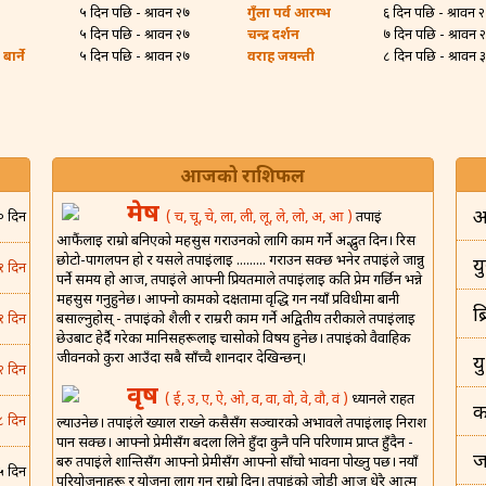
५ दिन पछि - श्रावन २७
गुँला पर्व आरम्भ
६ दिन पछि - श्रावन 
५ दिन पछि - श्रावन २७
चन्द्र दर्शन
७ दिन पछि - श्रावन 
ार्ने
५ दिन पछि - श्रावन २७
वराह जयन्ती
८ दिन पछि - श्रावन 
आजको राशिफल
मेष
अ
( च, चू, चे, ला, ली, लू, ले, लो, अ, आ )
तपाईं
० दिन
आफैंलाई राम्रो बनिएको महसुस गराउनको लागि काम गर्ने अद्भुत दिन। रिस
छोटो-पागलपन हो र यसले तपाईंलाई ......... गराउन सक्छ भनेर तपाईंले जान्नु
यु
१ दिन
पर्ने समय हो आज, तपाईंले आफ्नी प्रियतमाले तपाईंलाई कति प्रेम गर्छिन भन्ने
महसुस गर्नुहुनेछ। आफ्नो कामको दक्षतामा वृद्धि गर्न नयाँ प्रविधीमा बानी
ब
बसाल्नुहोस् - तपाईंको शैली र राम्ररी काम गर्ने अद्वितीय तरीकाले तपाईंलाई
१ दिन
छेउबाट हेर्दै गरेका मानिसहरूलाई चासोको विषय हुनेछ। तपाईंको वैवाहिक
जीवनको कुरा आउँदा सबै साँच्चै शानदार देखिन्छन्।
य
२ दिन
वृष
( ई, उ, ए, ऐ, ओ, व, वा, वो, वे, वौ, वं )
ध्यानले राहत
क
८ दिन
ल्याउनेछ। तपाईंले ख्याल राख्ने कसैसँग सञ्चारको अभावले तपाईंलाई निराश
पार्न सक्छ। आफ्नो प्रेमीसँग बदला लिने हुँदा कुनै पनि परिणाम प्राप्त हुँदैन -
ज
बरु तपाईंले शान्तिसँग आफ्नो प्रेमीसँग आफ्नो साँचो भावना पोख्नु पर्छ। नयाँ
५ दिन
परियोजनाहरू र योजना लागू गर्न राम्रो दिन। तपाईंको जोडी आज धेरै आत्म