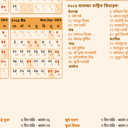
6
7
8
9
10
8
11
12
२०८६ सालका राष्ट्रिय बिदाहरु:
२९
१
२
३
४
५
६
३०
13
14
15
16
17
18
19
15
बैशाख
३: संविधान द
१: नयाँ वर्ष
५: अनन्त चतुर्
 2030
२०८६ चैत्र
Mar/Apr 2030
१८: मजदुर दिवस
२२: नवरात्रि प्रा
१०: राम नवमी
२८: सरस्वती स्त
श
आ
सो
मं
बु
बि
शु
श
जेष्ठ
२९: महा नवमी
२६
२७
२८
२९
३०
१
४
२
१५: गणतन्त्र दिवस
३०: दुर्गा विसर्
10
11
12
13
14
15
16
16
१४: वैशाख पूर्णिमा
कार्तिक
३
४
७
८
११
५
६
९
भाद्र
२५: फाल्गुनन्द
17
18
21
22
23
19
20
23
७: जनै पूर्णिमा
२: पापांकुश ए
१०
११
१२
१३
१४
१५
१८
१६
१६: श्री कृष्ण जन्माष्ठमी
५: कोजाग्रत पूर
24
25
26
27
28
29
2
30
२६: हरितालीका तीज
२०: कुकुर तिह
१७
१८
२०
२१
२२
२५
१९
२३
२७: ऋषि पञ्चमी
31
1
3
4
5
9
2
6
असोज
२
२४
२५
२६
२७
२८
२९
३०
16
7
8
9
10
11
12
13
्रे पूजा
४ दिन पछि - श्रावन २६
सूर्य ग्रहण
५ दिन पछि - श्रावन 
५ दिन पछि - श्रावन २७
युवा दिवस
५ दिन पछि - श्रावन 