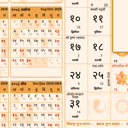
दशमी
द्वादशी
४
20
 2029
२०८६ असोज
Sep/Oct 2029
संकष्टी चतुर्थी
१०
११
१२
श
आ
सो
मं
बु
बि
शु
श
३१
१
२
४
२
३
५
६
16
17
18
20
18
19
21
22
26
27
28
७
८
९
१०
११
१२
९
१३
द्वितीया
तृतिया
चतुर्थी
23
24
25
26
27
28
25
29
श्री कृष्ण रथयात्रा
अजा एकादश
१४
१५
१६
१७
१८
१९
१६
२०
१७
१८
30
1
2
3
4
5
1
6
२१
२३
२४
२५
२६
२३
२२
२७
7
9
10
11
12
8
8
13
2
3
१
२
३
४
३०
२८
२९
३०
नवमी
दशमी
१९
17
18
19
20
15
14
15
16
चन्द्र दर्शन
हरितालीका त
६
२४
२५
22
वराह जयन्ती
 2029
२०८६ पौष
Dec/Jan 2029/2030
9
10
प्रतिपदा
द्वितीया
२६
श
आ
सो
मं
बु
बि
शु
श
ओजोन संरक्षण
बिस्वकर्मा पूजा
हरिपरिवर्तनी
१
२
३
४
६
२
५
७
दिवस
एकादशी
16
17
18
19
21
३१
17
20
22
कन्या संक्रान्ती
विज्ञान दिवस
८
९
११
१२
१३
९
१०
१४
23
24
26
27
28
24
25
29
16
१६
१७
१८
१९
२०
१६
१५
२१
नवमी
१
२
17
31
1
2
3
4
1
30
5
बिबाह शुभ लगन:
-
ब्रतबन्ध शुभ साइत:
-
प
२२
२३
२४
२५
२६
२३
२७
२८