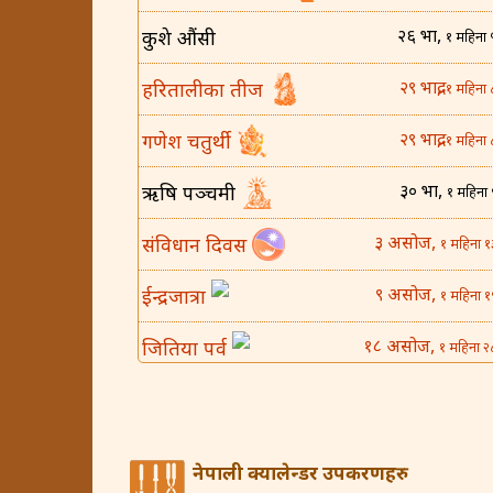
२६ भाद्र,
कुशे औंसी
१ महिना 
२९ भाद्र,
हरितालीका तीज
१ महिना 
२९ भाद्र,
गणेश चतुर्थी
१ महिना 
३० भाद्र,
ऋषि पञ्चमी
१ महिना 
३ असोज,
संविधान दिवस
१ महिना १
९ असोज,
ईन्द्रजात्रा
१ महिना १
१८ असोज,
जितिया पर्व
१ महिना २
२५ असोज,
घटस्थापना
२ महिना 
४ कार्तिक,
बिजया दशमी
२ महिना १
नेपाली क्यालेन्डर उपकरणहरु