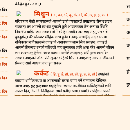
केन्द्रित हुन सक्छन्।
स
५ दिन
मिथुन
( क, का, की, कू, के, को, कौ, छ, ह, हा, छा )
क
परिवारका केही सदस्यहरूले आफ्नो डाही व्यवहारले तपाईंलाई रीस उठाउन
८ दिन
सक्छन्। तर आफ्नो स्वभाव गुमाउने कुनै आवश्यकता छैन अन्यथा स्थिति
नियन्त्रण बाहिर जान सक्छ। जे निको हुन सक्दैन त्यसलाई सहनु पर्छ भन्ने
अ
बुझ्नुहोस्। धेरै स्रोतबाट मौद्रिक लाभ हुनेछ। तपाईं अचाहिंदो उदार भएमा
८ दिन
नजिकका मानिसहरूले तपाईंको अनावश्यक लाभ लिन सक्छन्। तपाईंले
क
आफ्नो प्रियलाई उनको पछिल्लो भावशून्यताका लागि क्षमा गरेर आफ्नो जीवन
९ दिन
लायक बनाउनु हुनेछ। आज काममा कसैले तपाईंलाई राम्रो कुरा खान दिन
सक्छ। तपाईंको जोडी यति सुन्दर कहिल्यै थिएन। तपाईंलाई आफ्नो जीवनको
म
प्रेमबाट राम्रो आश्चर्य प्राप्त हुन सक्छ।
३ दिन
ह
कर्कट
( हि, हू, हे, हो, डा, डी, डू, ड़, डे, डो )
तपाईंको
९ दिन
कार्डमा धार्मिक स्थल वा आफन्तको घरमा भ्रमण गर्ने सम्भावना देखिन्छ।
इ
आज तपाईं मुटु फुट्नबाट बच्नुहुनेछ। रचनात्मक क्षेत्रका व्यक्तिहरूको लागि
सफल दिन, किनकि तिनीहरूले लामो प्रतीक्षा पश्चात ख्याति र पहिचान पाउने
८ दिन
छन्। एउटा लाभदायी दिन किनकि केही कुराहरू तपाईंको पक्षमा जाने देखिन्छ
इ
र तपाईं संसारको शीर्षमा हुनुहुनेछ। कसैले वैवाहिक जीवन झगडा र यौन हो
५ दिन
भनेर सोच्ने गर्छन्, तर आज सबै निर्मल हुनेछ।
भ
शिंह
( म, मा, मी, मू, मे, मो, मौ, मं, ट, टा, टी़, टू, टो )
५ दिन
ड
तपाईंमा असीम ऊर्जा र उत्साह आउनेछ र तपाईंले आफ्नो
फाइदाको लागि कुनै पनि मौका प्रयोग गर्नु हुनेछ। आर्थिक सुधार