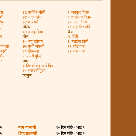
िवस
२१: कार्तिक औंसी
१: जनयुद्ध दिवस
दशी
२२: चन्द्र दर्शन
७: प्रजातन्त्र दिवस
रम्भ
२६: छठ पर्व
२४: नारी दिवस
ुति
मंसिर
१८: महा शिवरात्रि
१८: अपाङ्ग दिवस
चैत्र
जन
पौष
५: होली
१५: तमु ल्होसार
६: तराईमा होली
 जयन्ती
२७: पृथ्वी जयन्ती
१९: घोडेजात्रा
कादशी
१०: क्रिसमस
२९: राम नवमी
्णिमा
५: योमरी पून्हि
ार
माघ
१: तिलको लड्डु खाने दिन
२५: सरस्वती पूजा
फागुन
२७
नाग पञ्चमी
१० दिन पछि - भाद्र १
२७
शिंह संक्रान्ती
१० दिन पछि - भाद्र १