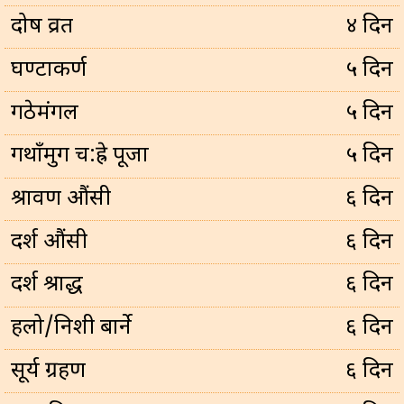
प्रदोष व्रत
४ दिन
घण्टाकर्ण
५ दिन
गठेमंगल
५ दिन
गथाँमुग च:ह्रे पूजा
५ दिन
श्रावण औंसी
६ दिन
दर्श औंसी
६ दिन
दर्श श्राद्ध
६ दिन
हलो/निशी बार्ने
६ दिन
सूर्य ग्रहण
६ दिन