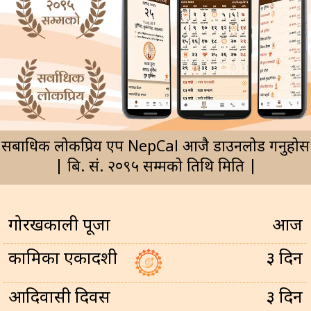
सर्बाधिक लोकप्रिय एप NepCal आजै डाउनलोड गर्नुहोस
| बि. सं. २०९५ सम्मको तिथि मिति |
गोरखकाली पूजा
आज
कामिका एकादशी
३ दिन
आदिवासी दिवस
३ दिन