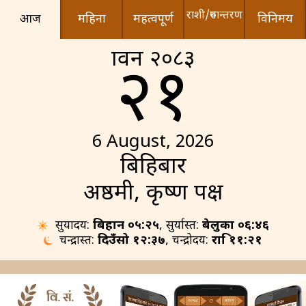
राशी/रुपान्तरण
आज
महिना
महत्वपूर्ण
विनिमय
श्रावन २०८३
२१
6 August, 2026
बिहिबार
अष्ठमी, कृष्ण पक्ष
सुर्योदय:
बिहान ०५:२५
, सुर्यास्त:
बेलुका ०६:४६
चन्द्रास्त:
दिउँसो १२:३७
, चन्द्रोदय:
रात्रि ११:२१