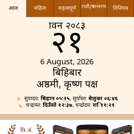
राशी/रुपान्तरण
आज
महिना
महत्वपूर्ण
विनिमय
श्रावन २०८३
२१
6 August, 2026
बिहिबार
अष्ठमी, कृष्ण पक्ष
सुर्योदय:
बिहान ०५:२५
, सुर्यास्त:
बेलुका ०६:४६
चन्द्रास्त:
दिउँसो १२:३७
, चन्द्रोदय:
रात्रि ११:२१