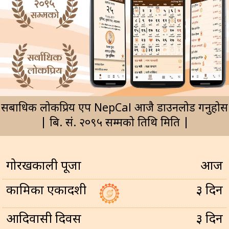
सर्बाधिक लोकप्रिय एप NepCal आजै डाउनलोड गर्नुहोस
| बि. सं. २०९५ सम्मको तिथि मिति |
गोरखकाली पूजा
आज
कामिका एकादशी
३ दिन
आदिवासी दिवस
३ दिन