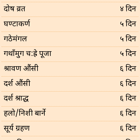
प्रदोष व्रत
४ दिन
घण्टाकर्ण
५ दिन
गठेमंगल
५ दिन
गथाँमुग च:ह्रे पूजा
५ दिन
श्रावण औंसी
६ दिन
दर्श औंसी
६ दिन
दर्श श्राद्ध
६ दिन
हलो/निशी बार्ने
६ दिन
सूर्य ग्रहण
६ दिन