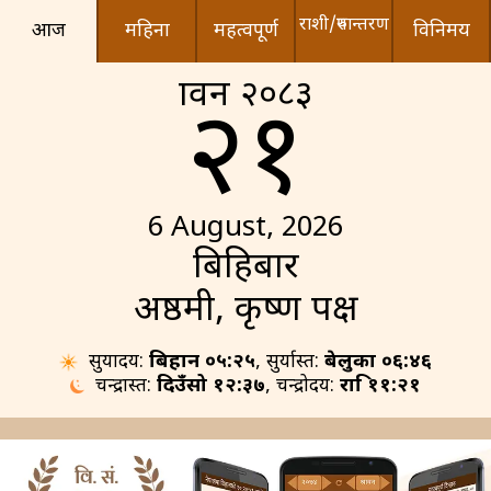
राशी/रुपान्तरण
आज
महिना
महत्वपूर्ण
विनिमय
श्रावन २०८३
२१
6 August, 2026
बिहिबार
अष्ठमी, कृष्ण पक्ष
सुर्योदय:
बिहान ०५:२५
, सुर्यास्त:
बेलुका ०६:४६
चन्द्रास्त:
दिउँसो १२:३७
, चन्द्रोदय:
रात्रि ११:२१