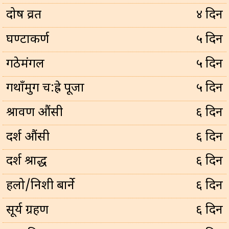
प्रदोष व्रत
४ दिन
घण्टाकर्ण
५ दिन
गठेमंगल
५ दिन
गथाँमुग च:ह्रे पूजा
५ दिन
श्रावण औंसी
६ दिन
दर्श औंसी
६ दिन
दर्श श्राद्ध
६ दिन
हलो/निशी बार्ने
६ दिन
सूर्य ग्रहण
६ दिन