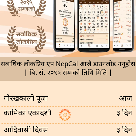
सर्बाधिक लोकप्रिय एप NepCal आजै डाउनलोड गर्नुहोस
| बि. सं. २०९५ सम्मको तिथि मिति |
गोरखकाली पूजा
आज
कामिका एकादशी
३ दिन
आदिवासी दिवस
३ दिन