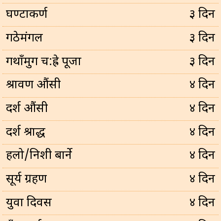
घण्टाकर्ण
३ दिन
गठेमंगल
३ दिन
गथाँमुग च:ह्रे पूजा
३ दिन
श्रावण औंसी
४ दिन
दर्श औंसी
४ दिन
दर्श श्राद्ध
४ दिन
हलो/निशी बार्ने
४ दिन
सूर्य ग्रहण
४ दिन
युवा दिवस
४ दिन