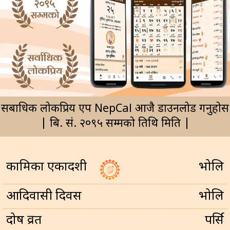
सर्बाधिक लोकप्रिय एप NepCal आजै डाउनलोड गर्नुहोस
| बि. सं. २०९५ सम्मको तिथि मिति |
कामिका एकादशी
भोलि
आदिवासी दिवस
भोलि
प्रदोष व्रत
पर्सि