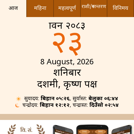
राशी/रुपान्तरण
आज
महिना
महत्वपूर्ण
विनिमय
श्रावन २०८३
२३
8 August, 2026
शनिबार
दशमी, कृष्ण पक्ष
सुर्योदय:
बिहान ०५:२६
, सुर्यास्त:
बेलुका ०६:४४
चन्द्रोदय:
बिहान १२:१२
, चन्द्रास्त:
दिउँसो ०२:५४