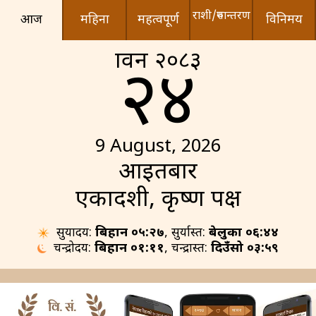
राशी/रुपान्तरण
आज
महिना
महत्वपूर्ण
विनिमय
श्रावन २०८३
२४
9 August, 2026
आइतबार
एकादशी, कृष्ण पक्ष
सुर्योदय:
बिहान ०५:२७
, सुर्यास्त:
बेलुका ०६:४४
चन्द्रोदय:
बिहान ०१:११
, चन्द्रास्त:
दिउँसो ०३:५९