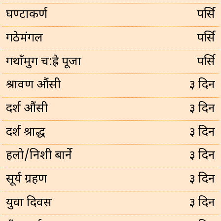
घण्टाकर्ण
पर्सि
गठेमंगल
पर्सि
गथाँमुग च:ह्रे पूजा
पर्सि
श्रावण औंसी
३ दिन
दर्श औंसी
३ दिन
दर्श श्राद्ध
३ दिन
हलो/निशी बार्ने
३ दिन
सूर्य ग्रहण
३ दिन
युवा दिवस
३ दिन