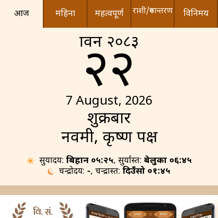
राशी/रुपान्तरण
आज
महिना
महत्वपूर्ण
विनिमय
श्रावन २०८३
२२
7 August, 2026
शुक्रबार
नवमी, कृष्ण पक्ष
सुर्योदय:
बिहान ०५:२५
, सुर्यास्त:
बेलुका ०६:४५
चन्द्रोदय:
-
, चन्द्रास्त:
दिउँसो ०१:४५