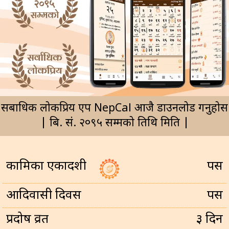
सर्बाधिक लोकप्रिय एप NepCal आजै डाउनलोड गर्नुहोस
| बि. सं. २०९५ सम्मको तिथि मिति |
कामिका एकादशी
पर्सि
आदिवासी दिवस
पर्सि
प्रदोष व्रत
३ दिन