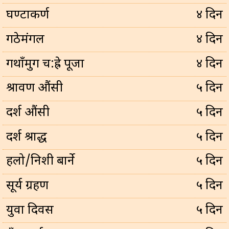
घण्टाकर्ण
४ दिन
गठेमंगल
४ दिन
गथाँमुग च:ह्रे पूजा
४ दिन
श्रावण औंसी
५ दिन
दर्श औंसी
५ दिन
दर्श श्राद्ध
५ दिन
हलो/निशी बार्ने
५ दिन
सूर्य ग्रहण
५ दिन
युवा दिवस
५ दिन