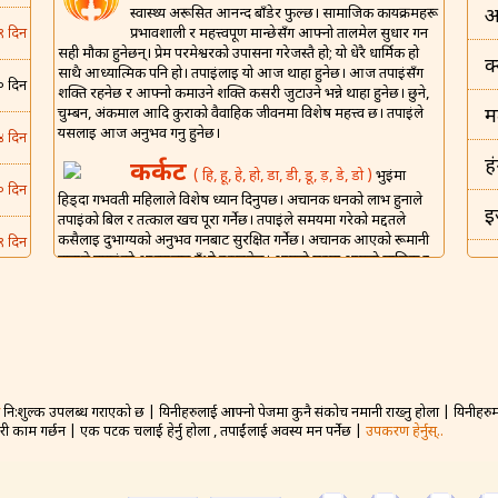
स्वास्थ्य अरूसित आनन्द बाँडेर फुल्छ। सामाजिक कार्यक्रमहरू
अ
प्रभावशाली र महत्त्वपूर्ण मान्छेसँग आफ्नो तालमेल सुधार गर्न
९ दिन
सही मौका हुनेछन्। प्रेम परमेश्वरको उपासना गरेजस्तै हो; यो धेरै धार्मिक हो
क
साथै आध्यात्मिक पनि हो। तपाईंलाई यो आज थाहा हुनेछ। आज तपाईंसँग
० दिन
शक्ति रहनेछ र आफ्नो कमाउने शक्ति कसरी जुटाउने भन्ने थाहा हुनेछ। छुने,
चुम्बन, अंकमाल आदि कुराको वैवाहिक जीवनमा विशेष महत्त्व छ। तपाईंले
म
यसलाई आज अनुभव गर्नु हुनेछ।
४ दिन
ह
कर्कट
( हि, हू, हे, हो, डा, डी, डू, ड़, डे, डो )
भुईंमा
० दिन
हिड्दा गर्भवती महिलाले विशेष ध्यान दिनुपर्छ। अचानक धनको लाभ हुनाले
इ
तपाईंको बिल र तत्काल खर्च पूरा गर्नेछ। तपाईंले समयमा गरेको मद्दतले
कसैलाई दुर्भाग्यको अनुभव गर्नबाट सुरक्षित गर्नेछ। अचानक आएको रूमानी
९ दिन
हावाले तपाईंको आत्मालाई उँभो उठाउनेछ। आफ्नो घरमा आफ्नो मालिक र
इ
वरिष्ठहरूलाई निमन्त्रण गर्ने राम्रो दिन होइन। आज तपाईंको वैवाहिक
६ दिन
जीवनको लागि संगै खाएर शुभ रात्री बिताउने अपेक्षित छ।
भ
शिंह
( म, मा, मी, मू, मे, मो, मौ, मं, ट, टा, टी़, टू, टो )
६ दिन
ड
तपाईंको हंसमुख स्वभावले अरूलाई खुसी राख्नेछ। घरेलू घरधन्दामा आफ्नी
पत्नीलाई उनको कार्यभार कम गर्न सहयोग गर्नुहोस्। यसले साझेदारी र
० दिन
आनन्दको लागि प्रोत्साहन दिनेछ। नयाँ प्रेम जडान गठन गर्ने सम्भावना बलियो
नि:शुल्क उपलब्ध गराएको छ | यिनीहरुलाई आफ्नो पेजमा कुनै संकोच नमानी राख्नु होला | यिनीहरुमा 
बह
हुनेछ तर व्यक्तिगत र गोप्य जानकारी प्रकट नगर्नुहोस्। आज तपाईंले प्राप्त
गरी काम गर्छन | एक पटक चलाई हेर्नु होला , तपाईंलाई अवस्य मन पर्नेछ |
उपकरण हेर्नुस्..
गरेको ज्ञानले साथीहरूसँग सामना गर्न तपाईंलाई सहारा दिन सक्छ। तपाईंको
४ दिन
न
आज आफ्नो जोडीसँग राम्रो कुराकानी हुनेछ, र एक-अक्काको लागि कति प्रेम
गर्नुहुँदो रहेछ भन्ने महसुस हुनेछ।