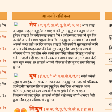
आजको राशिफल
मेष
अ
( च, चू, चे, ला, ली, लू, ले, लो, अ, आ )
आज तपाईं
१ दिन
तनाउमुक्त महसुस गर्नुहुनेछ र रमाइलो गर्ने मुडमा हुनुहुन्छ। अनुमानले लाभ
हुनेछ। तपाईंले प्रेम गर्नेहरूलाई उपहार दिने र उनीहरूबाट प्राप्त गर्ने शुभ दिन।
यु
२ दिन
तपाईंले आफ्नो कार्यमा प्रमुख निर्णय लिन सक्नुहुन्छ। समयमा र तेज कार्यले
अरूको भन्दा राम्रो धार दिन सक्छ। तपाईंले केही उपयोगी सुझावहरूको लागि
ब
आफ्ना अधिनस्थहरूबाट पनि केही सुन्न सक्नु हुनेछ। तपाईंलाई आफ्नो
२ दिन
जीवनमा रोचक कुरा होस भनेर लामो समयदेखि प्रतीक्षा गरिरहनु भएको छ
भने - तपाईंले केही राहत पाउने पक्का छ। आफ्नो इच्छा अनुसार आज केही
य
३ दिन
काम नहुन सक्छ, तर तपाईंले आफ्नो जीवनसाथीसँग सुन्दर समय बिताउनु
हुनेछ।
क
९ दिन
वृष
( ई, उ, ए, ऐ, ओ, व, वा, वो, वे, वौ, वं )
सबैले भनेको
ज
सुन्नुहोस्, तपाईंका समस्याको समाधान पाउन सक्नुहुनेछ। तपाईं सबै परिवारका
६ दिन
उल्लेखनीय ऋणहरू तिर्न सक्षम हुनुहुनेछ। रोमान्टिक भावनाहरू आज
फेरिनेछन्। तपाईंको कला आफ्नो शिखरमा पुगेको यो एउटा महान
स
दिनहरूमध्ये एउटा हुनेछ। तपाईंको जोडीले थाहै नपाई साँच्चै शानदार केही
६ दिन
कुरा गर्नेछन् जुन अविस्मरणीय हुनेछ।
क
मिथुन
९ दिन
( क, का, की, कू, के, को, कौ, छ, ह, हा, छा )