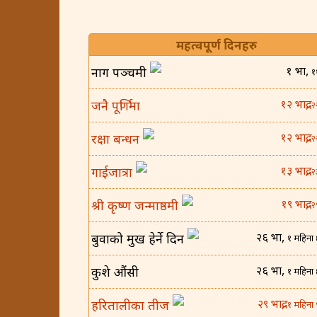
महत्वपूर्ण दिनहरु
१ भाद्र,
नाग पञ्चमी
१
१२ भाद्र,
जनै पूर्णिमा
२
१२ भाद्र,
रक्षा बन्धन
२
१३ भाद्र,
गाईजात्रा
२
१९ भाद्र,
श्री कृष्ण जन्माष्ठमी
२
२६ भाद्र,
बुवाको मुख हेर्ने दिन
१ महिना 
२६ भाद्र,
कुशे औंसी
१ महिना 
२९ भाद्र,
हरितालीका तीज
१ महिना 