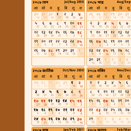
२०८७ श्रावन
Jul/Aug 2030
२०८७ भाद्र
Aug/Sep
आ
सो
मं
बु
बि
शु
श
आ
सो
मं
बु
बि
शु
३०
३१
३२
१
२
३
२६
२७
२८
२९
३०
३१
४
14
15
16
17
18
19
11
12
13
14
15
16
20
५
६
७
८
९
१०
२
३
४
६
७
११
५
21
22
23
24
25
26
18
19
20
22
23
27
21
१२
१३
१४
१५
१६
१७
९
१०
११
१२
१३
१४
१८
28
29
30
31
1
2
25
26
27
28
29
30
3
१९
२०
२१
२२
२३
२४
१६
१८
१९
२०
२१
२५
१७
4
5
6
7
8
9
1
3
4
5
6
10
2
२६
२७
२९
३०
३१
१
२३
२४
२६
२७
२८
२८
२५
11
12
14
15
16
17
8
9
11
12
13
13
10
३०
३१
१
२
३
४
15
16
17
18
19
20
२०८७ कार्तिक
Oct/Nov 2030
२०८७ मंसिर
Nov/Dec
आ
सो
मं
बु
बि
शु
श
आ
सो
मं
बु
बि
शु
२७
२८
२९
३०
३१
१
१
२
३
४
५
६
२
13
14
15
16
17
18
17
18
19
20
21
22
19
३
४
५
६
७
८
८
९
१०
११
१२
१३
९
20
21
22
23
24
25
24
25
26
27
28
29
26
१२
१३
१४
१५
१६
१८
१९
२०
१०
११
१५
१६
१७
29
30
31
1
2
4
5
6
27
28
1
2
3
१७
१८
१९
२०
२१
२२
२२
२४
२५
२६
२७
२३
२३
3
4
5
6
7
8
8
10
11
12
13
9
9
२४
२६
२७
२८
२९
२९
१
२
३
४
५
२५
३०
10
12
13
14
15
15
16
17
18
19
20
11
16
२०८७ माघ
Jan/Feb 2031
२०८७ फागुन
Feb/Mar