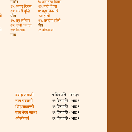
मंसिर
७: प्रजातन्त्र दिवस
१७: अपाङ्ग दिवस
२३: नारी दिवस
२३: योमरी पून्हि
७: महा शिवरात्रि
शी
पौष
२३: होली
१५: तमु ल्होसार
२४: तराईमा होली
२७: पृथ्वी जयन्ती
चैत्र
ती
१०: क्रिसमस
८: घोडेजात्रा
माघ
वराह जयन्ती
९ दिन पछि - श्रावन ३०
नाग पञ्चमी
११ दिन पछि - भाद्र १
शिंह संक्रान्ती
११ दिन पछि - भाद्र १
बाघभैरव जात्रा
११ दिन पछि - भाद्र १
ओल्केपर्व
११ दिन पछि - भाद्र १