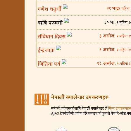
२९ भाद्र,
गणेश चतुर्थी
१ महिना 
३० भाद्र,
ऋषि पञ्चमी
१ महिना १
३ असोज,
संविधान दिवस
१ महिना १
९ असोज,
ईन्द्रजात्रा
१ महिना २
१८ असोज,
जितिया पर्व
१ महिना २
२५ असोज,
घटस्थापना
२ महिना 
४ कार्तिक,
बिजया दशमी
२ महिना १
नेपाली क्यालेन्डर उपकरणहरु
८ कार्तिक,
कोजाग्रत व्रत
२ महिना २
सबैको प्रयोजनकोलागि नेपाली क्यालेन्डर ले
निम्न उपकरणहरु
AJAX टेक्नोलोजी प्रयोग गरेर बनाइएको हुनाले पेज रि-लोड न
१२ कार्तिक,
करवा चौथ
२ महिना २