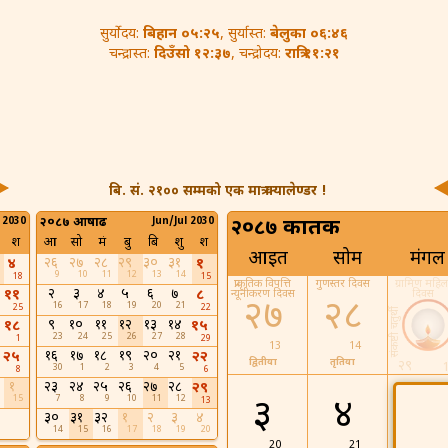
बिहान ०५:२५
बेलुका ०६:४६
सुर्योदय:
, सुर्यास्त:
दिउँसो १२:३७
रात्रि ११:२१
चन्द्रास्त:
, चन्द्रोदय:
बि. सं. २१०० सम्मको एक मात्र क्यालेण्डर !
 2030
२०८७ आषाढ
Jun/Jul 2030
२०८७ कार्तिक
श
आ
सो
मं
बु
बि
शु
श
आइत
सोम
मंगल
२६
२७
२८
२९
३०
३१
४
१
9
10
11
12
13
14
18
15
प्राकृतिक विपत्ति
गुणस्तर दिवस
ग्रामिण महिल
२
३
४
५
६
७
११
८
न्यूनीकरण दिवस
दिवस
२७
२८
16
17
18
19
20
21
25
22
संकष्टी चतुर्थी
९
१०
११
१२
१३
१४
१८
१५
23
24
25
26
27
28
1
29
13
14
१६
१७
१८
१९
२०
२१
२५
२२
द्वितीया
तृतिया
२९
30
1
2
3
4
5
8
6
१
२३
२४
२५
२६
२७
२८
२९
15
7
8
9
10
11
12
३
४
५
13
३०
३१
३२
१
२
३
४
14
15
16
17
18
19
20
20
21
22