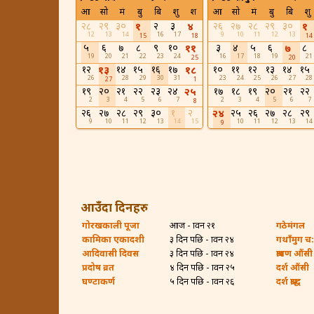
आ
सो
मं
बु
बि
शु
श
आ
सो
मं
बु
बि
शु
२८
२९
३०
२
३
२६
२७
२८
२९
३०
१
४
१
12
13
14
16
17
9
10
11
12
13
15
18
14
५
६
७
८
९
१०
३
४
५
६
८
११
७
19
20
21
22
23
24
16
17
18
19
21
25
20
१२
१४
१५
१६
१७
१०
११
१२
१३
१४
१५
१३
१८
26
28
29
30
31
23
24
25
26
27
28
27
1
१९
२०
२१
२२
२३
२४
१७
१८
१९
२०
२१
२२
२५
2
3
4
5
6
7
2
3
4
5
6
7
8
२६
२७
२८
२९
३०
१
२
२५
२६
२७
२८
२९
२४
9
10
11
12
13
14
15
10
11
12
13
14
9
आउँदा दिनहरु
गोरखकाली पूजा
आज - श्रावन २१
गठेमंगल
कामिका एकादशी
३ दिन पछि - श्रावन २४
गथाँमुग च:ह
आदिवासी दिवस
३ दिन पछि - श्रावन २४
श्रावण औंसी
प्रदोष व्रत
४ दिन पछि - श्रावन २५
दर्श औंसी
घण्टाकर्ण
५ दिन पछि - श्रावन २६
दर्श श्राद्ध