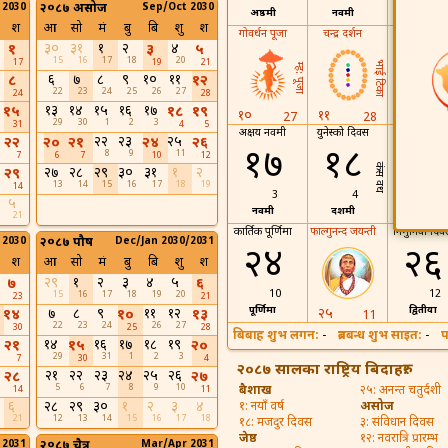
 2030
२०८७ असोज
Sep/Oct 2030
अष्ठमी
नवमी
दशमी
श
आ
सो
मं
बु
बि
शु
श
गोवर्धन पूजा
चन्द्र दर्शन
३०
३१
१
२
४
१
३
५
१२
15
16
17
18
20
17
19
21
भाई टिका
म्ह: पूजा
६
७
८
९
१०
११
८
१२
22
23
24
25
26
27
24
28
29
१३
१४
१५
१६
१७
१५
१८
१९
तृतिया
१०
११
27
28
29
30
1
2
3
31
4
5
अक्षय नवमी
युनेस्को दिवस
हरिबोधिनी
२२
२३
२५
२२
२०
२१
२४
२६
एकादशी
१७
१८
8
9
11
7
6
7
10
12
कंस वध
२७
२८
२९
३०
३१
१
२
२९
13
14
15
16
17
18
19
14
3
4
५
नवमी
दशमी
१९
21
कार्तिक पूर्णिमा
फाल्गुनन्द जयन्ती
निमुनिया दिव
 2030
२०८७ पौष
Dec/Jan 2030/2031
२४
२६
श
आ
सो
मं
बु
बि
शु
श
२९
१
२
३
४
५
७
६
10
12
15
16
17
18
19
20
23
21
पूर्णिमा
द्वितीया
७
८
९
११
१२
२५
१४
१०
१३
11
22
23
24
26
27
30
25
28
बिबाह शुभ लगन:
-
ब्रतबन्ध शुभ साइत:
-
प
१४
१६
१७
१८
१९
२१
१५
२०
29
31
1
2
3
7
30
4
२०८७ सालका राष्ट्रिय बिदाहरु:
२१
२२
२३
२४
२५
२६
२८
२७
5
6
7
8
9
10
बैशाख
२५: अनन्त चतुर्दशी
14
11
६
२८
२९
३०
१
२
३
४
१: नयाँ वर्ष
असोज
21
12
13
14
15
16
17
18
१८: मजदुर दिवस
३: संविधान दिवस
जेष्ठ
१२: नवरात्रि प्रारम्भ
 2031
२०८७ चैत्र
Mar/Apr 2031