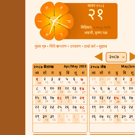
श्रावन २०८३
२१
बिहिबार,
6 Aug 2026
अष्ठमी, कृष्ण पक्ष
मुख्य पृष्ठ
•
मिति रुपान्तरण
•
उपकरण
•
हाम्रो बारे
•
सुझाब
२०८७
२०८७ बैशाख
Apr/May 2030
२०८७ जेष्ठ
May/Jun
आ
सो
मं
बु
बि
शु
श
आ
सो
मं
बु
बि
शु
२
३
४
५
६
२९
३०
३१
१
२
१
७
३
15
16
17
18
19
12
13
14
15
16
14
20
17
८
९
१०
११
१२
१३
५
६
७
८
९
१०
१४
21
22
23
24
25
26
19
20
21
22
23
24
27
१५
१६
१७
१९
२०
१२
१३
१४
१६
१७
१८
२१
१५
28
29
30
2
3
26
27
28
30
31
1
4
29
२२
२३
२४
२५
२६
२७
१९
२०
२१
२२
२३
२४
२८
5
6
7
8
9
10
2
3
4
5
6
7
11
२९
३०
३१
१
२
३
४
२६
२७
२८
२९
३०
३१
12
13
14
15
16
17
18
9
10
11
12
13
14