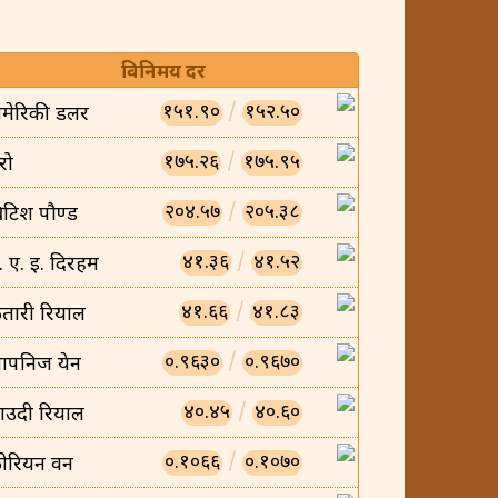
विनिमय दर
१५१.९०
/
१५२.५०
मेरिकी डलर
१७५.२६
/
१७५.९५
रो
२०४.५७
/
२०५.३८
्रिटिश पौण्ड
४१.३६
/
४१.५२
ु. ए. इ. दिरहम
४१.६६
/
४१.८३
तारी रियाल
०.९६३०
/
०.९६७०
ापनिज येन
४०.४५
/
४०.६०
ाउदी रियाल
०.१०६६
/
०.१०७०
ोरियन वन