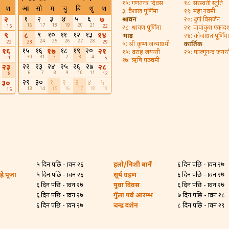
१५: गणतन्त्र दिवस
१८: सरस्वती स्तुति
श
आ
सो
मं
बु
बि
शु
श
३: वैशाख पूर्णिमा
१९: महा नवमी
१
२
३
४
५
६
२
७
श्रावन
२०: दुर्गा विसर्जन
16
17
18
19
20
21
15
22
२८: श्रावण पूर्णिमा
२१: पापांकुश एकाद
९
१०
११
१२
१३
९
८
१४
भाद्र
२४: कोजाग्रत पूर्णिमा
24
25
26
27
28
22
23
29
५: श्री कृष्ण जन्माष्ठमी
कार्तिक
१५
१६
१८
१९
२०
१६
१७
२१
१५: वराह जयन्ती
२५: फाल्गुनन्द जयन्
30
31
2
3
4
1
1
5
१७: ऋषि पञ्चमी
२२
२३
२४
२५
२६
२७
२३
२८
6
7
8
9
10
11
8
12
२९
३०
१
२
३
४
५
३०
13
14
15
16
17
18
19
15
५ दिन पछि - श्रावन २६
हलो/निशी बार्ने
६ दिन पछि - श्रावन २७
्रे पूजा
५ दिन पछि - श्रावन २६
सूर्य ग्रहण
६ दिन पछि - श्रावन २७
६ दिन पछि - श्रावन २७
युवा दिवस
६ दिन पछि - श्रावन २७
६ दिन पछि - श्रावन २७
गुँला पर्व आरम्भ
७ दिन पछि - श्रावन २८
६ दिन पछि - श्रावन २७
चन्द्र दर्शन
८ दिन पछि - श्रावन २९