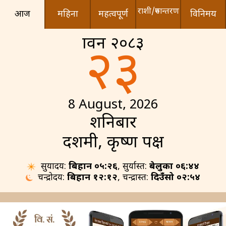
राशी/रुपान्तरण
आज
महिना
महत्वपूर्ण
विनिमय
श्रावन २०८३
२३
8 August, 2026
शनिबार
दशमी, कृष्ण पक्ष
सुर्योदय:
बिहान ०५:२६
, सुर्यास्त:
बेलुका ०६:४४
चन्द्रोदय:
बिहान १२:१२
, चन्द्रास्त:
दिउँसो ०२:५४