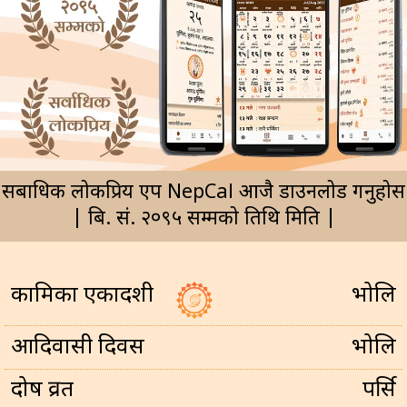
सर्बाधिक लोकप्रिय एप NepCal आजै डाउनलोड गर्नुहोस
| बि. सं. २०९५ सम्मको तिथि मिति |
कामिका एकादशी
भोलि
आदिवासी दिवस
भोलि
प्रदोष व्रत
पर्सि