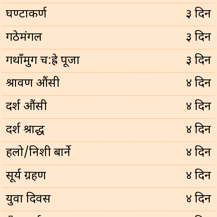
घण्टाकर्ण
३ दिन
गठेमंगल
३ दिन
गथाँमुग च:ह्रे पूजा
३ दिन
श्रावण औंसी
४ दिन
दर्श औंसी
४ दिन
दर्श श्राद्ध
४ दिन
हलो/निशी बार्ने
४ दिन
सूर्य ग्रहण
४ दिन
युवा दिवस
४ दिन