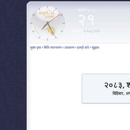
श्रावन २०८३
२१
बिहिबार,
6 Aug 2026
अष्ठमी, कृष्ण पक्ष
मुख्य पृष्ठ
•
मिति रुपान्तरण
•
उपकरण
•
हाम्रो बारे
•
सुझाब
२०८३, श
बिहिबार, अष्