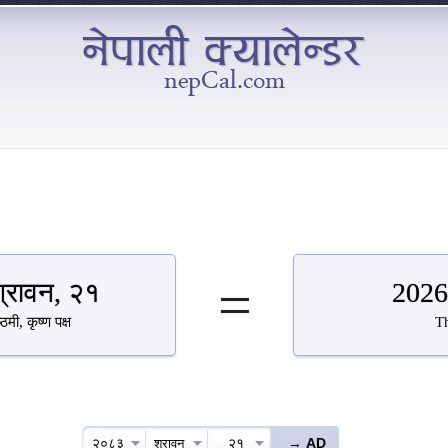
=
्रावन, २१
2026
ठमी, कृष्ण पक्ष
T
२०८३
२१
श्रावन