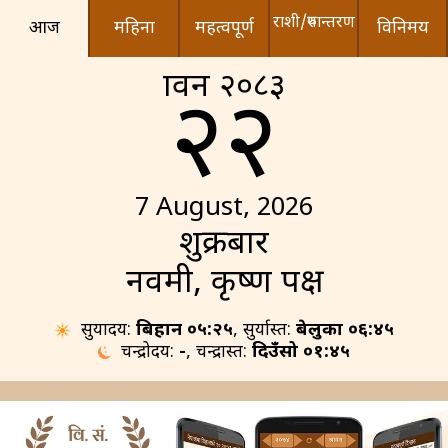
राशी/रुपान्तरण
आज
महिना
महत्वपूर्ण
विनिमय
श्रावन २०८३
२२
7 August, 2026
शुक्रबार
नवमी, कृष्ण पक्ष
सुर्योदय:
बिहान ०५:२५
, सुर्यास्त:
बेलुका ०६:४५
चन्द्रोदय:
-
, चन्द्रास्त:
दिउँसो ०१:४५