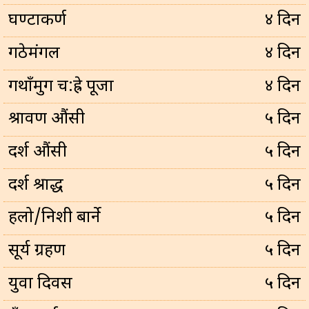
घण्टाकर्ण
४ दिन
गठेमंगल
४ दिन
गथाँमुग च:ह्रे पूजा
४ दिन
श्रावण औंसी
५ दिन
दर्श औंसी
५ दिन
दर्श श्राद्ध
५ दिन
हलो/निशी बार्ने
५ दिन
सूर्य ग्रहण
५ दिन
युवा दिवस
५ दिन