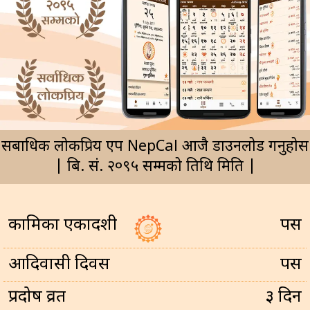
सर्बाधिक लोकप्रिय एप NepCal आजै डाउनलोड गर्नुहोस
| बि. सं. २०९५ सम्मको तिथि मिति |
कामिका एकादशी
पर्सि
आदिवासी दिवस
पर्सि
प्रदोष व्रत
३ दिन