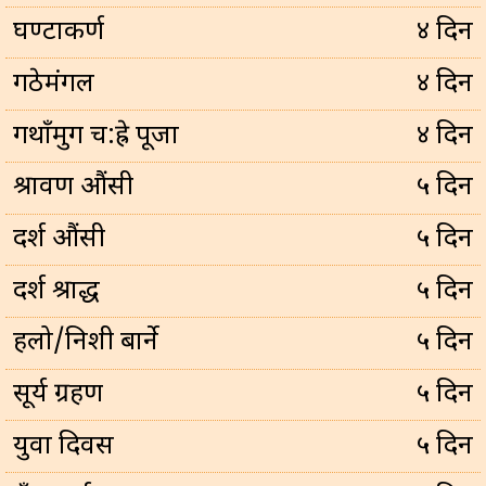
घण्टाकर्ण
४ दिन
गठेमंगल
४ दिन
गथाँमुग च:ह्रे पूजा
४ दिन
श्रावण औंसी
५ दिन
दर्श औंसी
५ दिन
दर्श श्राद्ध
५ दिन
हलो/निशी बार्ने
५ दिन
सूर्य ग्रहण
५ दिन
युवा दिवस
५ दिन