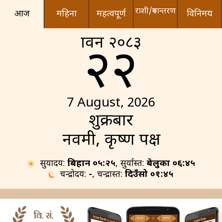
राशी/रुपान्तरण
आज
महिना
महत्वपूर्ण
विनिमय
श्रावन २०८३
२२
7 August, 2026
शुक्रबार
नवमी, कृष्ण पक्ष
सुर्योदय:
बिहान ०५:२५
, सुर्यास्त:
बेलुका ०६:४५
चन्द्रोदय:
-
, चन्द्रास्त:
दिउँसो ०१:४५