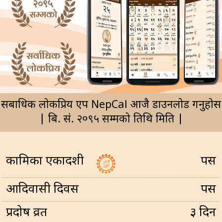
सर्बाधिक लोकप्रिय एप NepCal आजै डाउनलोड गर्नुहोस
| बि. सं. २०९५ सम्मको तिथि मिति |
कामिका एकादशी
पर्सि
आदिवासी दिवस
पर्सि
प्रदोष व्रत
३ दिन