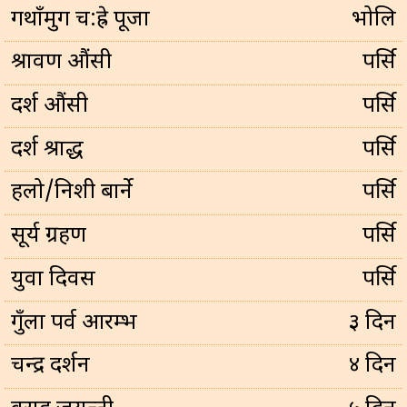
गथाँमुग च:ह्रे पूजा
भोलि
श्रावण औंसी
पर्सि
दर्श औंसी
पर्सि
दर्श श्राद्ध
पर्सि
हलो/निशी बार्ने
पर्सि
सूर्य ग्रहण
पर्सि
युवा दिवस
पर्सि
गुँला पर्व आरम्भ
३ दिन
चन्द्र दर्शन
४ दिन