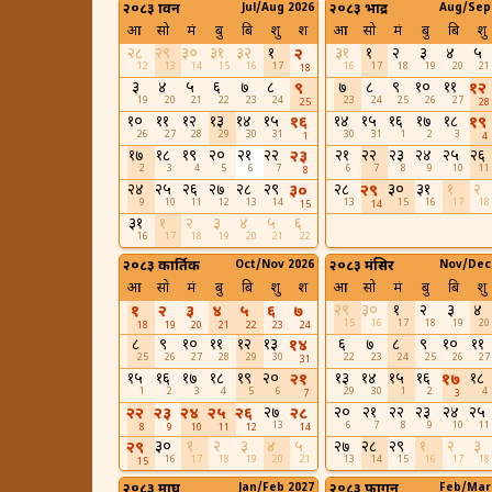
२०८३ श्रावन
Jul/Aug 2026
२०८३ भाद्र
Aug/Sep
आ
सो
मं
बु
बि
शु
श
आ
सो
मं
बु
बि
शु
२८
२९
३०
३१
३२
१
३१
१
२
३
४
५
२
12
13
14
15
16
17
16
17
18
19
20
21
18
३
४
५
६
७
८
७
८
९
१०
११
९
१२
19
20
21
22
23
24
23
24
25
26
27
25
28
१०
११
१२
१३
१४
१५
१४
१५
१६
१७
१८
१६
१९
26
27
28
29
30
31
30
31
1
2
3
1
4
१७
१८
१९
२०
२१
२२
२१
२२
२३
२४
२५
२६
२३
2
3
4
5
6
7
6
7
8
9
10
11
8
२४
२५
२६
२७
२८
२९
२८
३०
३१
१
२
३०
२९
9
10
11
12
13
14
13
15
16
17
18
15
14
३१
१
२
३
४
५
६
16
17
18
19
20
21
22
२०८३ कार्तिक
Oct/Nov 2026
२०८३ मंसिर
Nov/Dec
आ
सो
मं
बु
बि
शु
श
आ
सो
मं
बु
बि
शु
२९
३०
१
२
३
४
१
२
३
४
५
६
७
15
16
17
18
19
20
18
19
20
21
22
23
24
८
९
१०
११
१२
१३
६
७
८
९
१०
११
१४
25
26
27
28
29
30
22
23
24
25
26
27
31
१५
१६
१७
१८
१९
२०
१३
१४
१५
१६
१८
२१
१७
1
2
3
4
5
6
29
30
1
2
4
7
3
२७
२०
२१
२२
२३
२४
२५
२२
२३
२४
२५
२६
२८
13
6
7
8
9
10
11
8
9
10
11
12
14
३०
१
२
३
४
५
२७
२८
२९
१
२
३
२९
16
17
18
19
20
21
13
14
15
16
17
18
15
२०८३ माघ
Jan/Feb 2027
२०८३ फागुन
Feb/Mar