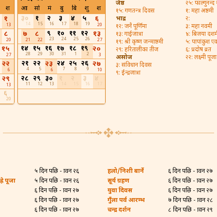
जेष्ठ
२५: फाल्गुनन्द
श
आ
सो
मं
बु
बि
शु
श
१५: गणतन्त्र दिवस
१: महा अष्ठमी
३०
१
२
३
४
५
१
६
भाद्र
२:
14
15
16
17
18
19
13
20
१२: जनै पूर्णिमा
३: महा नवमी
९
१०
११
१२
८
७
८
१३
१३: गाईजात्रा
४: बिजया दशम
23
24
25
26
20
21
22
27
१९: श्री कृष्ण जन्माष्ठमी
५: पापांकुश ए
१४
१५
१६
१७
१८
१९
१५
२०
२९: हरितालीका तीज
६: प्रदोष व्रत
28
29
30
31
1
2
27
3
असोज
२२: लक्ष्मी पूजा
२१
२२
२४
२५
२६
२२
२३
२७
३: संविधान दिवस
4
5
7
8
9
6
6
10
९: ईन्द्रजात्रा
२८
२९
३०
१
२
३
४
२९
11
12
13
14
15
16
17
13
६
20
५ दिन पछि - श्रावन २६
हलो/निशी बार्ने
६ दिन पछि - श्रावन २७
्रे पूजा
५ दिन पछि - श्रावन २६
सूर्य ग्रहण
६ दिन पछि - श्रावन २७
६ दिन पछि - श्रावन २७
युवा दिवस
६ दिन पछि - श्रावन २७
६ दिन पछि - श्रावन २७
गुँला पर्व आरम्भ
७ दिन पछि - श्रावन २८
६ दिन पछि - श्रावन २७
चन्द्र दर्शन
८ दिन पछि - श्रावन २९