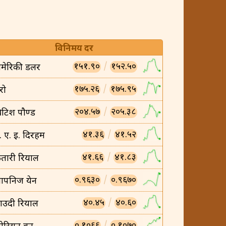
विनिमय दर
१५१.९०
/
१५२.५०
मेरिकी डलर
१७५.२६
/
१७५.९५
रो
२०४.५७
/
२०५.३८
्रिटिश पौण्ड
४१.३६
/
४१.५२
ु. ए. इ. दिरहम
४१.६६
/
४१.८३
तारी रियाल
०.९६३०
/
०.९६७०
ापनिज येन
४०.४५
/
४०.६०
ाउदी रियाल
०.१०६६
/
०.१०७०