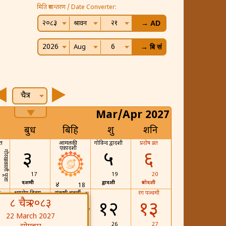
मिति रुपान्तरण / Date Converter:
२०८३
२१
श्रावन
2026
6
Aug
चैत्र
Mar/Apr 2027
बुध
बिहि
शुक्र
शनि
रत
आमलकी
गोविन्द द्वादशी
प्रदोष व्रत
एकादशी
३
५
६
गोरखकाली पूजा
17
19
20
दशमी
द्वादशी
त्रयोदशी
४
18
न
क्षयरोग दिवस
संकष्टी चतुर्थी
रंग पञ्चमी
नाला मत्येन्द्रनाथ रथयात्रा
८ चैत्र २०८३
१०
११
१२
१३
भ्रातृ द्वितीया
22 March 2027
24
25
26
27