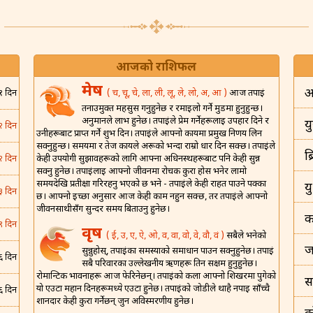
आजको राशिफल
मेष
अ
( च, चू, चे, ला, ली, लू, ले, लो, अ, आ )
आज तपाईं
१ दिन
तनाउमुक्त महसुस गर्नुहुनेछ र रमाइलो गर्ने मुडमा हुनुहुन्छ।
अनुमानले लाभ हुनेछ। तपाईंले प्रेम गर्नेहरूलाई उपहार दिने र
यु
२ दिन
उनीहरूबाट प्राप्त गर्ने शुभ दिन। तपाईंले आफ्नो कार्यमा प्रमुख निर्णय लिन
सक्नुहुन्छ। समयमा र तेज कार्यले अरूको भन्दा राम्रो धार दिन सक्छ। तपाईंले
ब
केही उपयोगी सुझावहरूको लागि आफ्ना अधिनस्थहरूबाट पनि केही सुन्न
२ दिन
सक्नु हुनेछ। तपाईंलाई आफ्नो जीवनमा रोचक कुरा होस भनेर लामो
समयदेखि प्रतीक्षा गरिरहनु भएको छ भने - तपाईंले केही राहत पाउने पक्का
य
३ दिन
छ। आफ्नो इच्छा अनुसार आज केही काम नहुन सक्छ, तर तपाईंले आफ्नो
जीवनसाथीसँग सुन्दर समय बिताउनु हुनेछ।
क
९ दिन
वृष
( ई, उ, ए, ऐ, ओ, व, वा, वो, वे, वौ, वं )
सबैले भनेको
ज
सुन्नुहोस्, तपाईंका समस्याको समाधान पाउन सक्नुहुनेछ। तपाईं
६ दिन
सबै परिवारका उल्लेखनीय ऋणहरू तिर्न सक्षम हुनुहुनेछ।
रोमान्टिक भावनाहरू आज फेरिनेछन्। तपाईंको कला आफ्नो शिखरमा पुगेको
स
यो एउटा महान दिनहरूमध्ये एउटा हुनेछ। तपाईंको जोडीले थाहै नपाई साँच्चै
६ दिन
शानदार केही कुरा गर्नेछन् जुन अविस्मरणीय हुनेछ।