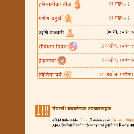
२९ भाद्र,
हरितालीका तीज
१ महिना 
२९ भाद्र,
गणेश चतुर्थी
१ महिना 
३० भाद्र,
ऋषि पञ्चमी
१ महिना १
३ असोज,
संविधान दिवस
१ महिना १
९ असोज,
ईन्द्रजात्रा
१ महिना २
१८ असोज,
जितिया पर्व
१ महिना २
२५ असोज,
घटस्थापना
२ महिना 
४ कार्तिक,
बिजया दशमी
२ महिना १
नेपाली क्यालेन्डर उपकरणहरु
८ कार्तिक,
कोजाग्रत व्रत
२ महिना २
सबैको प्रयोजनकोलागि नेपाली क्यालेन्डर ले
निम्न उपकरणहरु
AJAX टेक्नोलोजी प्रयोग गरेर बनाइएको हुनाले पेज रि-लोड न
१२ कार्तिक,
करवा चौथ
२ महिना २