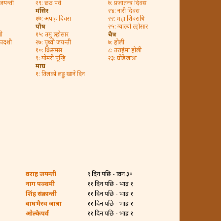
 जयन्ती
२९: छठ पर्व
७: प्रजातन्त्र दिवस
मंसिर
२४: नारी दिवस
१७: अपाङ्ग दिवस
२२: महा शिवरात्रि
पौष
२५: ग्याल्बो ल्होसार
ी
१५: तमु ल्होसार
चैत्र
कादशी
२७: पृथ्वी जयन्ती
७: होली
१०: क्रिसमस
८: तराईमा होली
९: योमरी पून्हि
२३: घोडेजात्रा
माघ
१: तिलको लड्डु खाने दिन
वराह जयन्ती
९ दिन पछि - श्रावन ३०
नाग पञ्चमी
११ दिन पछि - भाद्र १
शिंह संक्रान्ती
११ दिन पछि - भाद्र १
बाघभैरव जात्रा
११ दिन पछि - भाद्र १
ओल्केपर्व
११ दिन पछि - भाद्र १