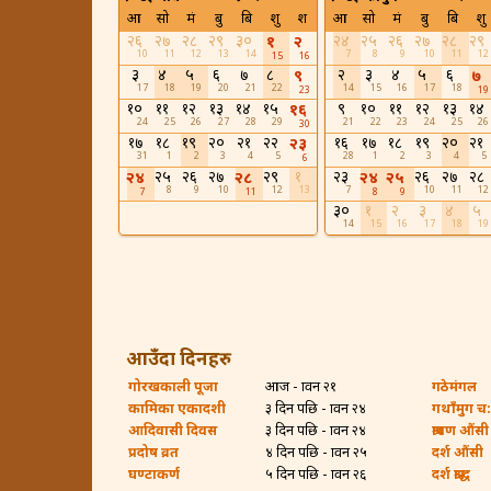
आ
सो
मं
बु
बि
शु
श
आ
सो
मं
बु
बि
शु
२६
२७
२८
२९
३०
२४
२५
२६
२७
२८
२९
१
२
10
11
12
13
14
7
8
9
10
11
12
15
16
३
४
५
६
७
८
२
३
४
५
६
९
७
17
18
19
20
21
22
14
15
16
17
18
23
19
१०
११
१२
१३
१४
१५
९
१०
११
१२
१३
१४
१६
24
25
26
27
28
29
21
22
23
24
25
26
30
१७
१८
१९
२०
२१
२२
१६
१७
१८
१९
२०
२१
२३
31
1
2
3
4
5
28
1
2
3
4
5
6
२५
२६
२७
२९
१
२३
२६
२७
२८
२४
२८
२४
२५
8
9
10
12
13
7
10
11
12
7
11
8
9
३०
१
२
३
४
५
14
15
16
17
18
19
आउँदा दिनहरु
गोरखकाली पूजा
आज - श्रावन २१
गठेमंगल
कामिका एकादशी
३ दिन पछि - श्रावन २४
गथाँमुग च:ह
आदिवासी दिवस
३ दिन पछि - श्रावन २४
श्रावण औंसी
प्रदोष व्रत
४ दिन पछि - श्रावन २५
दर्श औंसी
घण्टाकर्ण
५ दिन पछि - श्रावन २६
दर्श श्राद्ध