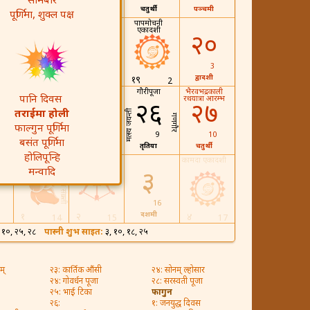
सोमबार
द्वितीया
तृतिया
चतुर्थी
पञ्चमी
पूर्णिमा, शुक्ल पक्ष
ी
एप्रिल फूल डे
पापमोचनी
एकादशी
१७
१८
२०
भौमाअष्टमी व्रत
31
1
3
नवमी
दशमी
द्वादशी
१९
2
स
स्वास्थ्य दिवस
चन्द्र दर्शन
गौरीपूजा
भैरवभद्रकाली
पानि दिवस
रथयात्रा आरम्भ
२४
२५
२६
२७
चैत्र नवरात्रि
मत्स्य जयन्ती
तराईमा होली
घोडेजात्रा
गणगौर
युगादी
फाल्गुन पूर्णिमा
7
8
9
10
बसंत पूर्णिमा
प्रतिपदा
द्वितीया
तृतिया
चतुर्थी
6
होलिपून्हि
ान
नयाँ वर्ष
राम नवमी
कामदा एकादशी
मन्वादि
३
मेष संक्रान्ती
16
दशमी
१
२
४
14
15
17
, १०, २५, २८
पास्नी शुभ साइत:
३, १०, १८, २५
म्
२३: कार्तिक औंसी
२४: सोनम् ल्होसार
२४: गोवर्धन पूजा
२८: सरस्वती पूजा
२५: भाई टिका
फागुन
२६:
१: जनयुद्ध दिवस