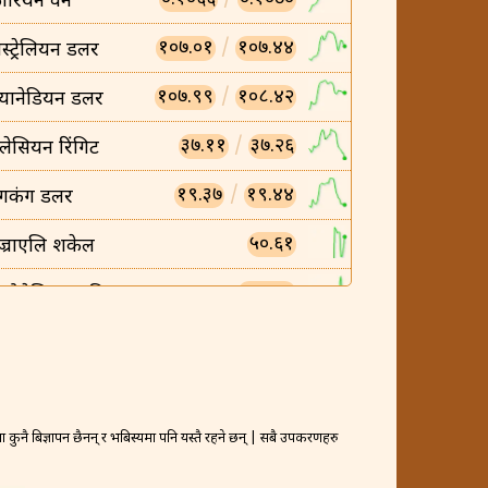
ोरियन वन
१०७.०१
/
१०७.४४
स्ट्रेलियन डलर
१०७.९९
/
१०८.४२
्यानेडियन डलर
३७.११
/
३७.२६
लेसियन रिंगिट
१९.३७
/
१९.४४
ंगकंग डलर
५०.६१
ज्राएलि शकेल
०.००८५
न्डोनेसियन रुपिया
०.००५८
ियतनामिज डोंग
२३.४५
/
२३.५४
्यानिश क्रोन
४०२.८६
/
४०४.४६
कुनै बिज्ञापन छैनन् र भबिस्यमा पनि यस्तै रहने छन् | सबै उपकरणहरु
्रैनी दिनार