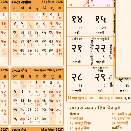
 2026
२०८३ असोज
Sep/Oct 2026
प्रतिपदा
७
८
21
22
श
आ
सो
मं
बु
बि
शु
श
शीतला अष्टम
२८
२९
३०
३१
१
२
६
३
१४
१५
१६
गोरखकाली पूजा
13
14
15
16
17
18
22
19
४
५
६
७
८
१३
९
१०
20
21
22
23
24
29
25
26
28
29
30
११
१२
१३
१४
१५
१६
२०
१७
षष्ठी
सप्तमी
अष्ठमी
27
28
29
30
1
2
5
3
प्रदोष व्रत
पिशाच चतुर्दशी
खेलकुद दिव
भद्रकालीपीठ लिङ्गोत्थान
१९
२०
२१
२२
२३
२७
१८
२४
२१
२२
5
6
7
8
9
12
4
10
पाशाचह्रे पूजा
दर्श औंसी
३
२६
२७
२८
२९
३०
२५
३१
19
12
13
14
15
16
11
17
4
5
त्रयोदशी
चतुर्दशी
२३
अन्तरिक्ष यात्रा
विस्वध्वजोत्थ
 2026
२०८३ पौष
Dec/Jan 2026/2027
दिवस
२८
२९
३०
श
आ
सो
मं
बु
बि
शु
श
यमुना षष्ठी
२७
२८
२९
१
२
३
५
४
11
12
13
13
14
15
16
17
18
21
19
पञ्चमी
षष्ठी
सप्तमी
५
६
७
८
१२
९
१०
११
20
21
22
23
28
24
25
26
बिबाह शुभ लगन:
-
ब्रतबन्ध शुभ साइत:
३, ४
१२
१३
१४
१६
१७
१९
१५
१८
27
28
29
31
1
5
30
2
२०८३ सालका राष्ट्रिय बिदाहरु:
१९
२०
२१
२२
२३
२४
२६
२५
3
4
5
6
7
8
बैशाख
१८: नवमी श्राद्ध
12
9
४
२६
२८
२९
३०
१
२
२७
१: नयाँ वर्ष
२५: घटस्थापना
19
10
12
13
14
15
16
11
१८: मजदुर दिवस
३१: फूलपाती
१८: बुद्ध पूर्णिमा
कार्तिक
 2027
२०८३ चैत्र
Mar/Apr 2027