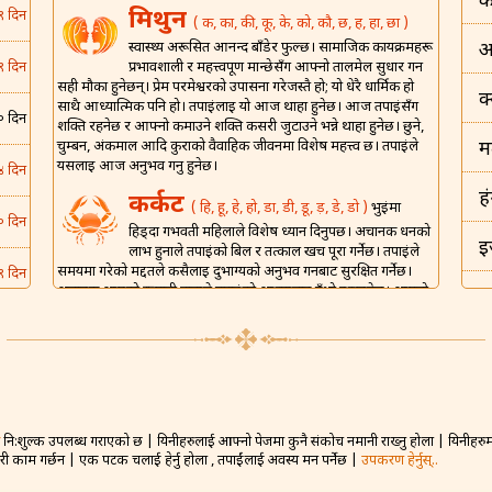
क
मिथुन
९ दिन
( क, का, की, कू, के, को, कौ, छ, ह, हा, छा )
स्वास्थ्य अरूसित आनन्द बाँडेर फुल्छ। सामाजिक कार्यक्रमहरू
अ
प्रभावशाली र महत्त्वपूर्ण मान्छेसँग आफ्नो तालमेल सुधार गर्न
९ दिन
सही मौका हुनेछन्। प्रेम परमेश्वरको उपासना गरेजस्तै हो; यो धेरै धार्मिक हो
क
साथै आध्यात्मिक पनि हो। तपाईंलाई यो आज थाहा हुनेछ। आज तपाईंसँग
० दिन
शक्ति रहनेछ र आफ्नो कमाउने शक्ति कसरी जुटाउने भन्ने थाहा हुनेछ। छुने,
चुम्बन, अंकमाल आदि कुराको वैवाहिक जीवनमा विशेष महत्त्व छ। तपाईंले
म
यसलाई आज अनुभव गर्नु हुनेछ।
४ दिन
ह
कर्कट
( हि, हू, हे, हो, डा, डी, डू, ड़, डे, डो )
भुईंमा
० दिन
हिड्दा गर्भवती महिलाले विशेष ध्यान दिनुपर्छ। अचानक धनको
इ
लाभ हुनाले तपाईंको बिल र तत्काल खर्च पूरा गर्नेछ। तपाईंले
समयमा गरेको मद्दतले कसैलाई दुर्भाग्यको अनुभव गर्नबाट सुरक्षित गर्नेछ।
९ दिन
अचानक आएको रूमानी हावाले तपाईंको आत्मालाई उँभो उठाउनेछ। आफ्नो
इ
घरमा आफ्नो मालिक र वरिष्ठहरूलाई निमन्त्रण गर्ने राम्रो दिन होइन। आज
६ दिन
तपाईंको वैवाहिक जीवनको लागि संगै खाएर शुभ रात्री बिताउने अपेक्षित छ।
भ
शिंह
( म, मा, मी, मू, मे, मो, मौ, मं, ट, टा, टी़, टू, टो )
६ दिन
ड
तपाईंको हंसमुख स्वभावले अरूलाई खुसी राख्नेछ। घरेलू
घरधन्दामा आफ्नी पत्नीलाई उनको कार्यभार कम गर्न सहयोग
० दिन
गर्नुहोस्। यसले साझेदारी र आनन्दको लागि प्रोत्साहन दिनेछ। नयाँ प्रेम जडान
नि:शुल्क उपलब्ध गराएको छ | यिनीहरुलाई आफ्नो पेजमा कुनै संकोच नमानी राख्नु होला | यिनीहरुमा 
बह
गठन गर्ने सम्भावना बलियो हुनेछ तर व्यक्तिगत र गोप्य जानकारी प्रकट
गरी काम गर्छन | एक पटक चलाई हेर्नु होला , तपाईंलाई अवस्य मन पर्नेछ |
उपकरण हेर्नुस्..
नगर्नुहोस्। आज तपाईंले प्राप्त गरेको ज्ञानले साथीहरूसँग सामना गर्न
४ दिन