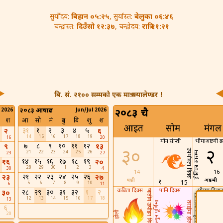
बिहान ०५:२५
बेलुका ०६:४६
सुर्योदय:
, सुर्यास्त:
दिउँसो १२:३७
रात्रि ११:२१
चन्द्रास्त:
, चन्द्रोदय:
बि. सं. २१०० सम्मको एक मात्र क्यालेण्डर !
 2026
२०८३ आषाढ
Jun/Jul 2026
२०८३ चैत्र
श
आ
सो
मं
बु
बि
शु
श
आइत
सोम
मंगल
३१
१
२
३
४
५
२
६
14
15
16
17
18
19
16
20
मीन संक्रान्ती
भौमाअष्टमी व्
७
८
९
१०
११
१२
९
१३
३०
२
उपभोक्ता दिवस
21
22
23
24
25
26
होलिका आरम्भ
23
27
१४
१५
१६
१७
१८
१९
१६
२०
28
29
30
1
2
3
30
4
14
16
२१
२२
२३
२४
२५
२६
२३
२७
षष्ठी
अष्ठमी
१
15
5
6
7
8
9
10
6
11
कबिता दिवस
पानि दिवस
मौसम बिज्ञा
२८
२९
३०
३१
३२
१
२
जातीय उत्पीडन विरुद्ध दिवस
३०
दिवस
नाला मत्स्येन्द्रनाथस्नान
12
13
14
15
16
17
18
९
13
फाल्गुन पूर्णिमा
तराईमा होली
६
होली
20
23