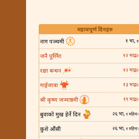
महत्वपूर्ण दिनहरु
१ भाद्र,
नाग पञ्चमी
१
१२ भाद्र,
जनै पूर्णिमा
२
१२ भाद्र,
रक्षा बन्धन
२
१३ भाद्र,
गाईजात्रा
२
१९ भाद्र,
श्री कृष्ण जन्माष्ठमी
२
२६ भाद्र,
बुवाको मुख हेर्ने दिन
१ महिना 
२६ भाद्र,
कुशे औंसी
१ महिना 