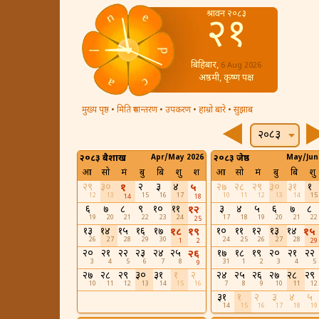
श्रावन २०८३
२१
बिहिबार,
6 Aug 2026
अष्ठमी, कृष्ण पक्ष
मुख्य पृष्ठ
•
मिति रुपान्तरण
•
उपकरण
•
हाम्रो बारे
•
सुझाब
२०८३
२०८३ बैशाख
Apr/May 2026
२०८३ जेष्ठ
May/Jun
आ
सो
मं
बु
बि
शु
श
आ
सो
मं
बु
बि
शु
२९
३०
२
३
४
२७
२८
२९
३०
३१
१
१
५
12
13
15
16
17
10
11
12
13
14
15
14
18
६
७
८
९
१०
११
३
४
५
६
७
८
१२
19
20
21
22
23
24
17
18
19
20
21
22
25
१३
१४
१५
१६
१७
१०
११
१२
१३
१४
१८
१९
१५
26
27
28
29
30
24
25
26
27
28
1
2
29
२०
२१
२२
२३
२४
२५
१७
१८
१९
२०
२१
२२
२६
3
4
5
6
7
8
31
1
2
3
4
5
9
२७
२८
२९
३०
३१
१
२
२४
२५
२६
२७
२८
२९
10
11
12
13
14
15
16
7
8
9
10
11
12
३१
१
२
३
४
५
14
15
16
17
18
19