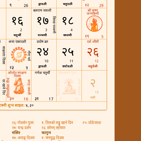
द्वादशी
चतुर्दशी
९
१२
26
29
बलराम जयन्ती
श्री कृष्ण
जन्माष्ठमी
१६
१७
१८
विरुडा पञ्चमी
2
3
4
चतुर्थी
पञ्चमी
सप्तमी
१९
5
ा
अजा एकादशी
प्रदोष व्रत
दर्श औंसी
२४
२५
२६
साक्षरता दिवस
गौरा पर्व
10
11
12
द्वादशी
त्रयोदशी
चतुर्दशी
२३
9
ओजोन संरक्षण
गणेश चतुर्थी
बिस्वकर्मा पूजा
दिवस
२
हरितालीका तीज
कन्या संक्रान्ती
दर खाने दिन
वराह जयन्ती
विज्ञान दिवस
19
षष्ठी
३०
३१
१
16
17
18
ास्नी शुभ साइत:
४, ३०
२६: गोवर्धन पूजा
१: तिलको लड्डु खाने दिन
२५: घोडेजात्रा
२७: चन्द्र दर्शन
२६: सोनम् ल्होसार
मंसिर
फागुन
१७: अपाङ्ग दिवस
१: जनयुद्ध दिवस