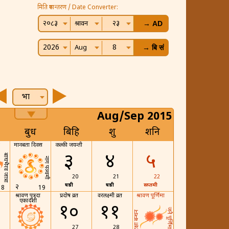
मिति रुपान्तरण / Date Converter:
२०८३
२३
श्रावन
2026
8
Aug
भाद्र
Aug/Sep 2015
बुध
बिहि
शुक्र
शनि
मानबता दिवस
कल्की जयन्ती
३
४
५
बाघभैरव जात्रा
नाग पञ्चमी
20
21
22
षष्ठी
षष्ठी
सप्तमी
२
18
19
श्रावण पुत्रदा
प्रदोष व्रत
वरलक्ष्मी व्रत
श्रावण पूर्णिमा
एकादशी
१०
११
जनै पूर्णिमा
रक्षा बन्धन
27
28