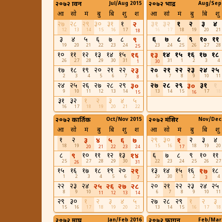
२०७२ श्रावन
Jul/Aug 2015
२०७२ भाद्र
Aug/Sep
आ
सो
मं
बु
बि
शु
श
आ
सो
मं
बु
बि
शु
२७
२८
२९
३०
३१
१
३१
३२
१
२
३
४
२
12
13
14
15
16
17
16
17
18
19
20
21
18
३
४
५
६
७
८
६
७
८
९
१०
११
९
19
20
21
22
23
24
23
24
25
26
27
28
25
१०
११
१२
१३
१४
१५
१४
१५
१६
१७
१८
१६
१३
26
27
28
29
30
31
31
1
2
3
4
1
30
१७
१८
१९
२०
२१
२२
२०
२१
२२
२३
२४
२५
२३
2
3
4
5
6
7
6
7
8
9
10
11
8
२४
२५
२६
२७
२८
२९
२७
२८
२९
३१
१
३०
३०
9
10
11
12
13
14
13
14
15
17
18
15
16
३१
३२
१
२
३
४
५
16
17
18
19
20
21
22
२०७२ कार्तिक
Oct/Nov 2015
२०७२ मंसिर
Nov/Dec
आ
सो
मं
बु
बि
शु
श
आ
सो
मं
बु
बि
शु
१
२
२९
३०
२
३
४
३
४
५
६
७
१
18
19
15
16
18
19
20
20
21
22
23
24
17
८
१०
११
१२
१३
६
७
८
९
१०
११
९
१४
25
27
28
29
30
22
23
24
25
26
27
26
31
१५
१६
१७
१८
१९
२०
१३
१४
१५
१६
१८
२१
१७
1
2
3
4
5
6
29
30
1
2
4
7
3
२२
२३
२४
२०
२१
२२
२३
२४
२५
२५
२६
२७
२८
8
9
10
6
7
8
9
10
11
11
12
13
14
२९
३०
१
२
३
४
५
२७
२८
२९
१
२
३
15
16
17
18
19
20
21
13
14
15
16
17
18
२०७२ माघ
Jan/Feb 2016
२०७२ फागुन
Feb/Mar