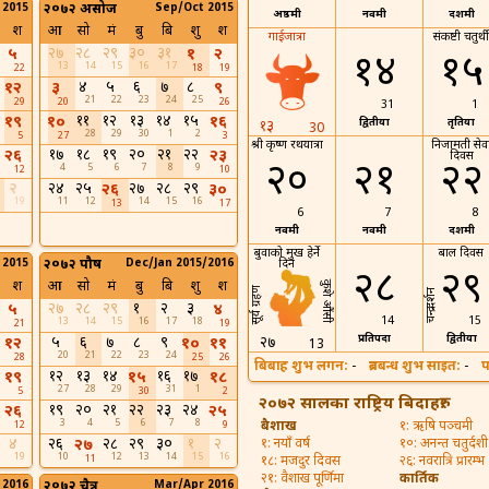
 2015
२०७२ असोज
Sep/Oct 2015
अष्ठमी
नवमी
दशमी
श
आ
सो
मं
बु
बि
शु
श
गाईजात्रा
संकष्टी चतुर्थी
२७
२८
२९
३०
३१
५
१
२
१४
१५
13
14
15
16
17
22
18
19
४
५
६
७
८
१२
३
९
21
22
23
24
25
29
20
26
31
1
११
१२
१३
१४
१५
१९
१०
१६
द्वितीया
तृतिया
१३
30
28
29
30
1
2
5
27
3
श्री कृष्ण रथयात्रा
निजामती सेव
१७
१८
१९
२०
२१
२२
२६
२३
दिवस
२०
२१
२२
4
5
6
7
8
9
12
10
२
२४
२५
२७
२८
२९
२६
३०
19
11
12
14
15
16
13
17
6
7
8
नवमी
नवमी
दशमी
बुवाको मुख हेर्ने
बाल दिवस
 2015
२०७२ पौष
Dec/Jan 2015/2016
दिन
२८
२९
श
आ
सो
मं
बु
बि
शु
श
कुशे औंसी
सूर्य ग्रहण
चन्द्र दर्शन
२७
२८
२९
१
२
३
५
४
14
15
13
14
15
16
17
18
21
19
प्रतिपदा
द्वितीया
५
६
७
८
९
२७
१२
१०
११
13
20
21
22
23
24
28
25
26
बिबाह शुभ लगन:
-
ब्रतबन्ध शुभ साइत:
-
प
१२
१३
१४
१६
१७
१९
१५
१८
27
28
29
31
1
5
30
2
२०७२ सालका राष्ट्रिय बिदाहरु:
१९
२०
२१
२२
२३
२४
२६
२५
3
4
5
6
7
8
बैशाख
१: ऋषि पञ्चमी
12
9
४
२६
२८
२९
३०
१
२
२७
१: नयाँ वर्ष
१०: अनन्त चतुर्दशी
19
10
12
13
14
15
16
11
१८: मजदुर दिवस
२६: नवरात्रि प्रारम्भ
२१: वैशाख पूर्णिमा
कार्तिक
 2016
२०७२ चैत्र
Mar/Apr 2016