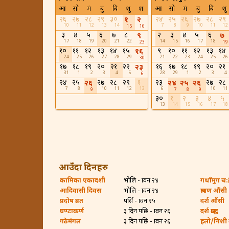
आ
सो
मं
बु
बि
शु
श
आ
सो
मं
बु
बि
शु
२६
२७
२८
२९
३०
२४
२५
२६
२७
२८
२९
१
२
10
11
12
13
14
7
8
9
10
11
12
15
16
३
४
५
६
७
८
२
३
४
५
६
९
७
17
18
19
20
21
22
14
15
16
17
18
23
19
१०
११
१२
१३
१४
१५
९
१०
११
१२
१३
१४
१६
24
25
26
27
28
29
21
22
23
24
25
26
30
१७
१८
१९
२०
२१
२२
१६
१७
१८
१९
२०
२१
२३
31
1
2
3
4
5
28
29
1
2
3
4
6
२४
२५
२७
२८
२९
१
२३
२७
२८
२६
२४
२५
२६
7
8
10
11
12
13
6
10
11
9
7
8
9
३०
१
२
३
४
५
13
14
15
16
17
18
आउँदा दिनहरु
कामिका एकादशी
भोलि - श्रावन २४
गथाँमुग च:ह्
आदिवासी दिवस
भोलि - श्रावन २४
श्रावण औंसी
प्रदोष व्रत
पर्सि - श्रावन २५
दर्श औंसी
घण्टाकर्ण
३ दिन पछि - श्रावन २६
दर्श श्राद्ध
गठेमंगल
३ दिन पछि - श्रावन २६
हलो/निशी बा