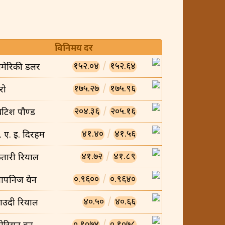
विनिमय दर
१५२.०४
/
१५२.६४
मेरिकी डलर
१७५.२७
/
१७५.९६
रो
२०४.३६
/
२०५.१६
्रिटिश पौण्ड
४१.४०
/
४१.५६
ु. ए. इ. दिरहम
४१.७२
/
४१.८९
तारी रियाल
०.९६००
/
०.९६४०
ापनिज येन
४०.५०
/
४०.६६
ाउदी रियाल
०.१०७४
/
०.१०७८