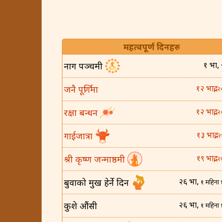
महत्वपूर्ण दिनहरु
१ भाद्र,
नाग पञ्चमी
१२ भाद्र,
जनै पूर्णिमा
२
१२ भाद्र,
रक्षा बन्धन
२
१३ भाद्र,
गाईजात्रा
२
१९ भाद्र,
श्री कृष्ण जन्माष्ठमी
२
२६ भाद्र,
बुवाको मुख हेर्ने दिन
१ महिना 
२६ भाद्र,
कुशे औंसी
१ महिना 