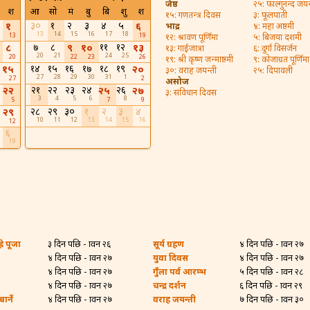
जेष्ठ
२५: फाल्गुनन्द जयन
श
आ
सो
मं
बु
बि
शु
श
१५: गणतन्त्र दिवस
३: फूलपाती
३०
१
२
३
४
५
१
६
भाद्र
४: महा अष्ठमी
13
14
15
16
17
18
13
19
१२: श्रावण पूर्णिमा
५: बिजया दशमी
७
८
११
१२
८
९
१०
१३
१३: गाईजात्रा
६: दुर्गा विसर्जन
20
21
24
25
20
22
23
26
१९: श्री कृष्ण जन्माष्ठमी
९: कोजाग्रत पूर्णिमा
१४
१५
१६
१७
१८
१९
१५
२०
३०: वराह जयन्ती
२५: दिपावली
27
28
29
30
31
1
27
2
असोज
२१
२२
२३
२४
२६
२२
२५
२७
३: संविधान दिवस
3
4
5
6
8
5
7
9
२८
२९
३०
१
२
३
४
२९
10
11
12
13
14
15
16
12
६
19
रे पूजा
३ दिन पछि - श्रावन २६
सूर्य ग्रहण
४ दिन पछि - श्रावन २७
४ दिन पछि - श्रावन २७
युवा दिवस
४ दिन पछि - श्रावन २७
४ दिन पछि - श्रावन २७
गुँला पर्व आरम्भ
५ दिन पछि - श्रावन २८
४ दिन पछि - श्रावन २७
चन्द्र दर्शन
६ दिन पछि - श्रावन २९
र्ने
४ दिन पछि - श्रावन २७
वराह जयन्ती
७ दिन पछि - श्रावन ३०