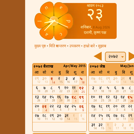
श्रावन २०८३
२३
शनिबार,
8 Aug 2026
दशमी, कृष्ण पक्ष
मुख्य पृष्ठ
•
मिति रुपान्तरण
•
उपकरण
•
हाम्रो बारे
•
सुझाब
२०७२
२०७२ बैशाख
Apr/May 2015
२०७२ जेष्ठ
May/Jun
आ
सो
मं
बु
बि
शु
श
आ
सो
मं
बु
बि
शु
२९
३०
२
३
४
२७
२८
२९
३०
३१
१
१
५
12
13
15
16
17
10
11
12
13
14
15
14
18
६
७
८
९
१०
११
३
४
५
६
७
८
१२
19
20
21
22
23
24
17
18
19
20
21
22
25
१३
१४
१५
१६
१७
१०
११
१२
१३
१४
१८
१९
१५
26
27
28
29
30
24
25
26
27
28
1
2
29
२०
२२
२३
२४
२५
१७
१८
१९
२०
२१
२२
२१
२६
3
5
6
7
8
31
1
2
3
4
5
4
9
२७
२८
२९
३०
३१
१
२
२४
२५
२६
२७
२८
२९
10
11
12
13
14
15
16
7
8
9
10
11
12
३१
३२
१
२
३
४
14
15
16
17
18
19