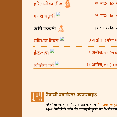
२९ भाद्र,
हरितालीका तीज
१ महिना 
२९ भाद्र,
गणेश चतुर्थी
१ महिना 
३० भाद्र,
ऋषि पञ्चमी
१ महिना 
३ असोज,
संविधान दिवस
१ महिना १
९ असोज,
ईन्द्रजात्रा
१ महिना १
१८ असोज,
जितिया पर्व
१ महिना २
२५ असोज,
घटस्थापना
२ महिना 
४ कार्तिक,
बिजया दशमी
२ महिना १
नेपाली क्यालेन्डर उपकरणहरु
८ कार्तिक,
कोजाग्रत व्रत
२ महिना १
सबैको प्रयोजनकोलागि नेपाली क्यालेन्डर ले
निम्न उपकरणहरु
AJAX टेक्नोलोजी प्रयोग गरेर बनाइएको हुनाले पेज रि-लोड न
१२ कार्तिक,
करवा चौथ
२ महिना २