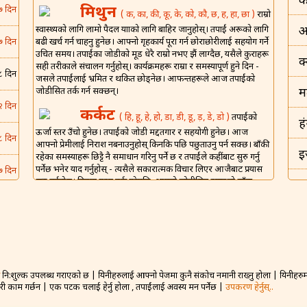
क
मिथुन
७ दिन
( क, का, की, कू, के, को, कौ, छ, ह, हा, छा )
राम्रो
स्वास्थ्यको लागि लामो पैदल यात्राको लागि बाहिर जानुहोस्। तपाईं अरूको लागि
अ
बढी खर्च गर्न चाहनु हुनेछ। आफ्नो गृहकार्य पूरा गर्न छोराछोरीलाई सहयोग गर्ने
७ दिन
उचित समय। तपाईंका जोडीको मूड धेरै राम्रो नभए झैं लाग्दैछ, यसैले कुराहरू
क
सही तरीकाले संचालन गर्नुहोस्। कार्यक्रमहरू राम्रा र समस्यापूर्ण हुने दिन -
८ दिन
जसले तपाईंलाई भ्रमित र थकित छोड्नेछ। आफन्तहरूले आज तपाईंको
जोडीसित तर्क गर्न सक्छन्।
म
२ दिन
कर्कट
( हि, हू, हे, हो, डा, डी, डू, ड़, डे, डो )
तपाईंको
ह
ऊर्जा स्तर उँचो हुनेछ। तपाईंको जोडी मद्दतगार र सहयोगी हुनेछ। आज
८ दिन
आफ्नो प्रेमीलाई निराश नबनाउनुहोस् किनकि पछि पछुताउनु पर्न सक्छ। बाँकी
इ
रहेका समस्याहरू छिट्टै नै समाधान गरिनु पर्ने छ र तपाईंले कहींबाट सुरु गर्नु
पर्नेछ भनेर याद गर्नुहोस् - त्यसैले सकारात्मक विचार लिएर आजैबाट प्रयास
७ दिन
सुरु गर्नुहोस्। दिनमा गरम तर्क गरेपछि, आफ्नो जोडीसित रमाइलो साँझ
इ
बिताउनु हुनेछ।
४ दिन
शिंह
भ
( म, मा, मी, मू, मे, मो, मौ, मं, ट, टा, टी़, टू, टो )
तपाईंका वरिपरिका मानिसहरूले सहायता गर्नाले तपाईं खुसी
४ दिन
ड
हुनुहुनेछ। शंकास्पद वित्तीय सम्झौतामा बाँधिनुबाट सावधान
रहनुहोस्। यदि सञ्चार र छलफलहरू राम्रो तरीकाले भएनन् भने - तपाईंले
८ दिन
रीस उठेर पछि पछुताउनु पर्ने कुरा बोल्न सक्नुहुन्छ - केही बोल्नु अघि राम्ररी
नि:शुल्क उपलब्ध गराएको छ | यिनीहरुलाई आफ्नो पेजमा कुनै संकोच नमानी राख्नु होला | यिनीहरुमा 
बह
सोच्नुहोस्। यो विवाहको उज्यालो पक्ष अनुभव गर्ने दिन हो।
गरी काम गर्छन | एक पटक चलाई हेर्नु होला , तपाईंलाई अवस्य मन पर्नेछ |
उपकरण हेर्नुस्..
२ दिन