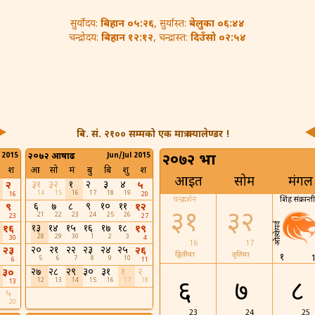
बिहान ०५:२६
बेलुका ०६:४४
सुर्योदय:
, सुर्यास्त:
बिहान १२:१२
दिउँसो ०२:५४
चन्द्रोदय:
, चन्द्रास्त:
बि. सं. २१०० सम्मको एक मात्र क्यालेण्डर !
 2015
२०७२ आषाढ
Jun/Jul 2015
२०७२ भाद्र
श
आ
सो
मं
बु
बि
शु
श
आइत
सोम
मंगल
३१
३२
१
२
३
४
२
५
14
15
16
17
18
19
16
20
चन्द्र दर्शन
शिंह संक्रान्ती
६
७
८
९
१०
११
९
१२
३१
३२
21
22
23
24
25
26
23
27
ओल्केपर्व
१३
१४
१५
१६
१७
१८
१६
१९
28
29
30
1
2
3
30
4
16
17
२०
२१
२२
२३
२४
२५
२३
२६
द्वितीया
तृतिया
१
5
6
7
8
9
10
6
11
२७
२८
२९
३०
३१
१
२
३०
12
13
14
15
16
17
18
६
७
८
13
५
20
23
24
25