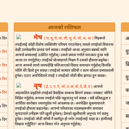
आजको राशिफल
मेष
अ
( च, चू, चे, ला, ली, लू, ले, लो, अ, आ )
मित्रहरूले
९ दिन
तपाईंलाई कोही विशेष व्यक्तिसँग परिचय गराउनेछन् जसले तपाईंको विचारमा
केही उल्लेखनीय प्रभाव पार्न सक्छ। तपाईँको आशा अनुसार बन्नको लागि
यु
० दिन
आफ्नो बच्चालाई उत्प्रेरित गर्नुहोस्। उसले प्रयास गर्नाले चमत्कार हुन्छ भन्ने
आशा तर नगर्नुहोस्। तपाईंको प्रोत्साहनले निश्चय नै उसको हौसला बढ्नेछ।
ब
आज आफ्नो लामो समयदेखि चलिआएको विवाद समाधान गर्नुहोस् किनकि
० दिन
भोलि धेरै ढिलो हुन सक्छ। तपाईंको सञ्चार प्रविधी र काम कौशल प्रभावशाली
हुनेछ। एउटा अपरिचितले तपाईं र तपाईंको जोडी बीच झगडा हुन सक्छ।
य
१ दिन
वृष
( ई, उ, ए, ऐ, ओ, व, वा, वो, वे, वौ, वं )
आफ्नो
क
७ दिन
अप्रत्याशित प्रकृतिले तपाईंको वैवाहिक सम्बन्ध बिगार्न सक्छ। यसबाट जोगिने
निश्चित गर्नुहोस् अन्यथा तपाईंले पछि पछुताउनु पर्न सक्छ । सबै प्रतिबद्धता र
ज
आर्थिक कारोबार ध्यानपूर्वक गर्न आवश्यक छ। अनपेक्षित सुसमाचारले
४ दिन
तपाईंको हौसला बढाउनेछ। आफ्नो परिवारका सदस्यहरूसँग समाचार
सुनाउनाले उनीहरू पनि खुशी हुनेछन्। प्रेमको खुशीयाली अनुभव गर्न सक्नु
स
हुनेछ। तपाईंको जोडी साँच्चै नै स्वर्गदूत हो भनेर तपाईंलाई थाहा छ। हामीलाई
४ दिन
विश्वास गर्नुहुँदैन? आज विचार गरेर अनुभव गर्नुहोस्।