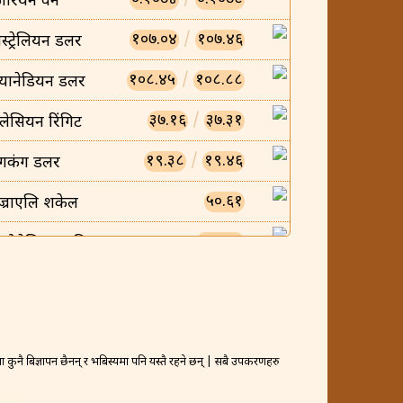
ोरियन वन
१०७.०४
/
१०७.४६
स्ट्रेलियन डलर
१०८.४५
/
१०८.८८
्यानेडियन डलर
३७.१६
/
३७.३१
लेसियन रिंगिट
१९.३८
/
१९.४६
ंगकंग डलर
५०.६१
ज्राएलि शकेल
०.००८५
न्डोनेसियन रुपिया
०.००५८
ियतनामिज डोंग
२३.४५
/
२३.५४
्यानिश क्रोन
४०३.२४
/
४०४.८३
कुनै बिज्ञापन छैनन् र भबिस्यमा पनि यस्तै रहने छन् | सबै उपकरणहरु
्रैनी दिनार