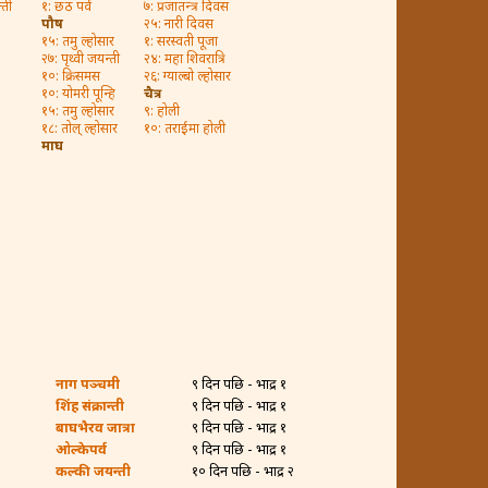
्ती
१: छठ पर्व
७: प्रजातन्त्र दिवस
पौष
२५: नारी दिवस
१५: तमु ल्होसार
१: सरस्वती पूजा
२७: पृथ्वी जयन्ती
२४: महा शिवरात्रि
१०: क्रिसमस
२६: ग्याल्बो ल्होसार
१०: योमरी पून्हि
चैत्र
१५: तमु ल्होसार
९: होली
१८: तोल् ल्होसार
१०: तराईमा होली
माघ
नाग पञ्चमी
९ दिन पछि - भाद्र १
शिंह संक्रान्ती
९ दिन पछि - भाद्र १
बाघभैरव जात्रा
९ दिन पछि - भाद्र १
ओल्केपर्व
९ दिन पछि - भाद्र १
कल्की जयन्ती
१० दिन पछि - भाद्र २