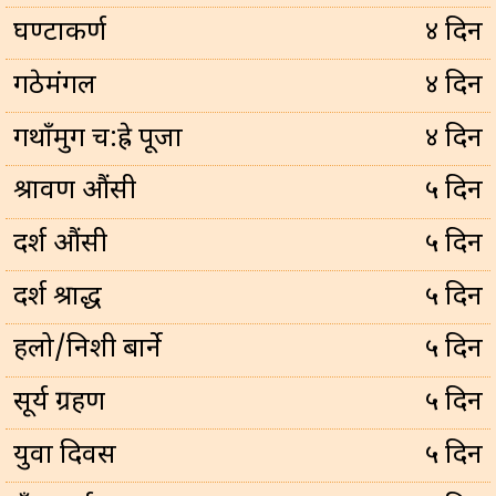
घण्टाकर्ण
४ दिन
गठेमंगल
४ दिन
गथाँमुग च:ह्रे पूजा
४ दिन
श्रावण औंसी
५ दिन
दर्श औंसी
५ दिन
दर्श श्राद्ध
५ दिन
हलो/निशी बार्ने
५ दिन
सूर्य ग्रहण
५ दिन
युवा दिवस
५ दिन