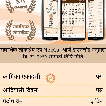
सर्बाधिक लोकप्रिय एप NepCal आजै डाउनलोड गर्नुहोस
| बि. सं. २०९५ सम्मको तिथि मिति |
कामिका एकादशी
पर्सि
आदिवासी दिवस
पर्सि
प्रदोष व्रत
३ दिन