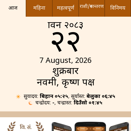
राशी/रुपान्तरण
आज
महिना
महत्वपूर्ण
विनिमय
श्रावन २०८३
२२
7 August, 2026
शुक्रबार
नवमी, कृष्ण पक्ष
सुर्योदय:
बिहान ०५:२५
, सुर्यास्त:
बेलुका ०६:४५
चन्द्रोदय:
-
, चन्द्रास्त:
दिउँसो ०१:४५