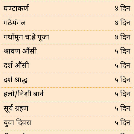
घण्टाकर्ण
४ दिन
गठेमंगल
४ दिन
गथाँमुग च:ह्रे पूजा
४ दिन
श्रावण औंसी
५ दिन
दर्श औंसी
५ दिन
दर्श श्राद्ध
५ दिन
हलो/निशी बार्ने
५ दिन
सूर्य ग्रहण
५ दिन
युवा दिवस
५ दिन