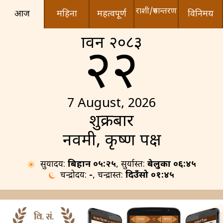
राशी/रुपान्तरण
आज
महिना
महत्वपूर्ण
विनिमय
श्रावन २०८३
२२
7 August, 2026
शुक्रबार
नवमी, कृष्ण पक्ष
सुर्योदय:
बिहान ०५:२५
, सुर्यास्त:
बेलुका ०६:४५
चन्द्रोदय:
-
, चन्द्रास्त:
दिउँसो ०१:४५