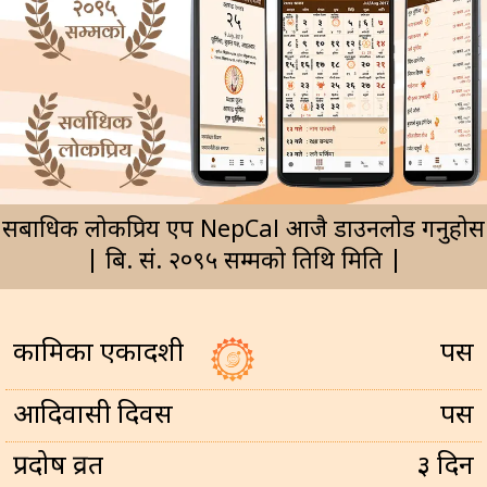
सर्बाधिक लोकप्रिय एप NepCal आजै डाउनलोड गर्नुहोस
| बि. सं. २०९५ सम्मको तिथि मिति |
कामिका एकादशी
पर्सि
आदिवासी दिवस
पर्सि
प्रदोष व्रत
३ दिन