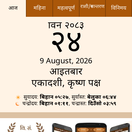
राशी/रुपान्तरण
आज
महिना
महत्वपूर्ण
विनिमय
श्रावन २०८३
२४
9 August, 2026
आइतबार
एकादशी, कृष्ण पक्ष
सुर्योदय:
बिहान ०५:२७
, सुर्यास्त:
बेलुका ०६:४४
चन्द्रोदय:
बिहान ०१:११
, चन्द्रास्त:
दिउँसो ०३:५९