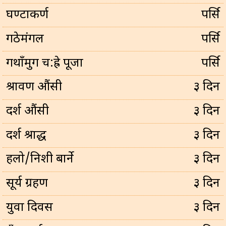
घण्टाकर्ण
पर्सि
गठेमंगल
पर्सि
गथाँमुग च:ह्रे पूजा
पर्सि
श्रावण औंसी
३ दिन
दर्श औंसी
३ दिन
दर्श श्राद्ध
३ दिन
हलो/निशी बार्ने
३ दिन
सूर्य ग्रहण
३ दिन
युवा दिवस
३ दिन