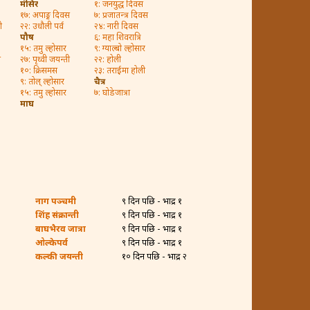
मंसिर
१: जनयुद्ध दिवस
१७: अपाङ्ग दिवस
७: प्रजातन्त्र दिवस
ी
२२: उधौली पर्व
२४: नारी दिवस
पौष
६: महा शिवरात्रि
१५: तमु ल्होसार
९: ग्याल्बो ल्होसार
ी
२७: पृथ्वी जयन्ती
२२: होली
१०: क्रिसमस
२३: तराईमा होली
९: तोल् ल्होसार
चैत्र
१५: तमु ल्होसार
७: घोडेजात्रा
माघ
नाग पञ्चमी
९ दिन पछि - भाद्र १
शिंह संक्रान्ती
९ दिन पछि - भाद्र १
बाघभैरव जात्रा
९ दिन पछि - भाद्र १
ओल्केपर्व
९ दिन पछि - भाद्र १
कल्की जयन्ती
१० दिन पछि - भाद्र २