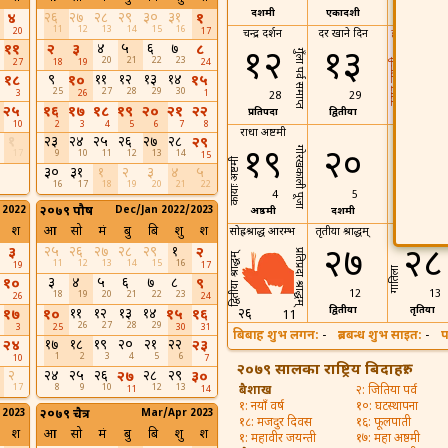
दशमी
एकादशी
७
२६
२७
२८
२९
३०
३१
४
१
11
12
13
14
15
16
20
17
चन्द्र दर्शन
दर खाने दिन
हरितालीका त
४
५
६
७
११
२
३
८
१२
१३
गुँला पर्व समाप्त
20
21
22
23
वराह जयन्ती
27
18
19
24
९
११
१२
१३
१४
१८
१०
१५
25
27
28
29
30
3
26
1
28
29
२५
१६
१७
१८
१९
२०
२१
२२
प्रतिपदा
द्वितीया
१४
10
2
3
4
5
6
7
8
राधा अष्टमी
हरिपरिवर्तनी
१
२३
२४
२५
२६
२७
२८
२९
एकादशी
१९
२०
गोरखकाली पूजा
17
9
10
11
12
13
14
15
कायाः अष्टमी
३०
३१
१
२
३
४
५
16
17
18
19
20
21
22
4
5
 2022
२०७९ पौष
Dec/Jan 2022/2023
अष्ठमी
दशमी
२१
श
आ
सो
मं
बु
बि
शु
श
सोह्रश्राद्ध आरम्भ
तृतीया श्राद्धम्
चतुर्थी श्राद्धम्
२७
२८
२५
२६
२७
२८
२९
१
३
२
प्रतिप्रदा श्राद्धम्
द्वितीया श्राद्धम्
11
12
13
14
15
16
19
17
गातिला
३
४
५
६
७
८
१०
९
12
13
18
19
20
21
22
23
26
24
द्वितीया
तृतिया
११
१२
१३
१४
२६
१७
१०
१५
१६
11
26
27
28
29
3
25
30
31
बिबाह शुभ लगन:
-
ब्रतबन्ध शुभ साइत:
-
प
१७
१८
१९
२०
२१
२२
२४
२३
1
2
3
4
5
6
10
7
२०७९ सालका राष्ट्रिय बिदाहरु:
२
२४
२५
२६
२८
२९
२७
३०
17
8
9
10
12
13
बैशाख
२: जितिया पर्व
11
14
१: नयाँ वर्ष
१०: घटस्थापना
 2023
२०७९ चैत्र
Mar/Apr 2023
१८: मजदुर दिवस
१६: फूलपाती
श
आ
सो
मं
बु
बि
शु
श
१: महावीर जयन्ती
१७: महा अष्ठमी