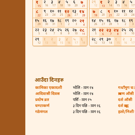
२
३
४
५
६
२९
२
३
४
५
१
७
१
16
17
18
19
20
12
14
15
16
17
15
21
13
९
१०
११
१३
८
१०
११
१२
८
१२
१४
७
९
23
24
25
27
20
22
23
24
22
26
28
19
21
१५
१६
१७
१८
१९
२०
१४
१५
१६
१७
१८
१९
२१
29
30
31
1
2
3
26
27
28
1
2
3
4
२२
२३
२४
२५
२६
२७
२१
२५
२६
२८
२२
२३
२४
5
6
7
8
9
10
5
9
10
11
6
7
8
२९
१
२
३
४
५
६
२८
२९
३०
१
२
३
12
13
14
15
16
17
18
12
13
14
15
16
17
आउँदा दिनहरु
कामिका एकादशी
भोलि - श्रावन २४
गथाँमुग च:ह्
आदिवासी दिवस
भोलि - श्रावन २४
श्रावण औंसी
प्रदोष व्रत
पर्सि - श्रावन २५
दर्श औंसी
घण्टाकर्ण
३ दिन पछि - श्रावन २६
दर्श श्राद्ध
गठेमंगल
३ दिन पछि - श्रावन २६
हलो/निशी बा