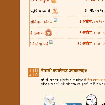
गणेश चतुर्थी
१ महिना 
३० भाद्र,
ऋषि पञ्चमी
१ महिना 
३ असोज,
संविधान दिवस
१ महिना १
९ असोज,
ईन्द्रजात्रा
१ महिना १
१८ असोज,
जितिया पर्व
१ महिना २
२५ असोज,
घटस्थापना
२ महिना 
४ कार्तिक,
बिजया दशमी
२ महिना १
नेपाली क्यालेन्डर उपकरणहरु
८ कार्तिक,
कोजाग्रत व्रत
२ महिना १
सबैको प्रयोजनकोलागि नेपाली क्यालेन्डर ले
निम्न उपकरणहरु
AJAX टेक्नोलोजी प्रयोग गरेर बनाइएको हुनाले पेज रि-लोड न
१२ कार्तिक,
करवा चौथ
२ महिना २
२० कार्तिक,
धन तेरस
३ महिना 