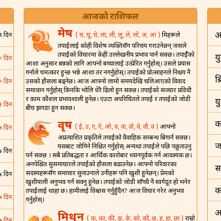
आजको राशिफल
मेष
अ
( च, चू, चे, ला, ली, लू, ले, लो, अ, आ )
मित्रहरूले
९ दिन
तपाईंलाई कोही विशेष व्यक्तिसँग परिचय गराउनेछन् जसले
तपाईंको विचारमा केही उल्लेखनीय प्रभाव पार्न सक्छ। तपाईँको
यु
० दिन
आशा अनुसार बन्नको लागि आफ्नो बच्चालाई उत्प्रेरित गर्नुहोस्। उसले प्रयास
गर्नाले चमत्कार हुन्छ भन्ने आशा तर नगर्नुहोस्। तपाईंको प्रोत्साहनले निश्चय नै
ब
उसको हौसला बढ्नेछ। आज आफ्नो लामो समयदेखि चलिआएको विवाद
० दिन
समाधान गर्नुहोस् किनकि भोलि धेरै ढिलो हुन सक्छ। तपाईंको सञ्चार प्रविधी
र काम कौशल प्रभावशाली हुनेछ। एउटा अपरिचितले तपाईं र तपाईंको जोडी
य
१ दिन
बीच झगडा हुन सक्छ।
वृष
क
( ई, उ, ए, ऐ, ओ, व, वा, वो, वे, वौ, वं )
आफ्नो
७ दिन
अप्रत्याशित प्रकृतिले तपाईंको वैवाहिक सम्बन्ध बिगार्न सक्छ।
ज
यसबाट जोगिने निश्चित गर्नुहोस् अन्यथा तपाईंले पछि पछुताउनु
४ दिन
पर्न सक्छ । सबै प्रतिबद्धता र आर्थिक कारोबार ध्यानपूर्वक गर्न आवश्यक छ।
अनपेक्षित सुसमाचारले तपाईंको हौसला बढाउनेछ। आफ्नो परिवारका
स
सदस्यहरूसँग समाचार सुनाउनाले उनीहरू पनि खुशी हुनेछन्। प्रेमको
४ दिन
खुशीयाली अनुभव गर्न सक्नु हुनेछ। तपाईंको जोडी साँच्चै नै स्वर्गदूत हो भनेर
क
तपाईंलाई थाहा छ। हामीलाई विश्वास गर्नुहुँदैन? आज विचार गरेर अनुभव
७ दिन
गर्नुहोस्।
अ
मिथुन
( क, का, की, कू, के, को, कौ, छ, ह, हा, छा )
राम्रो