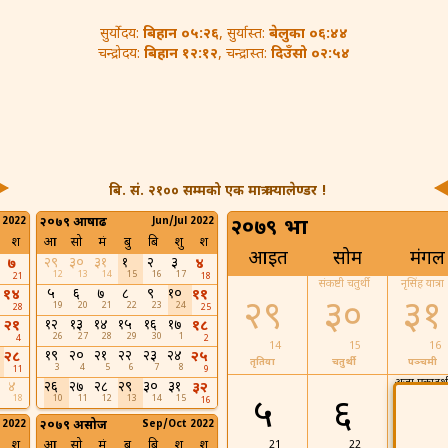
बिहान ०५:२६
बेलुका ०६:४४
सुर्योदय:
, सुर्यास्त:
बिहान १२:१२
दिउँसो ०२:५४
चन्द्रोदय:
, चन्द्रास्त:
बि. सं. २१०० सम्मको एक मात्र क्यालेण्डर !
 2022
२०७९ आषाढ
Jun/Jul 2022
२०७९ भाद्र
श
आ
सो
मं
बु
बि
शु
श
आइत
सोम
मंगल
२९
३०
३१
१
२
३
७
४
12
13
14
15
16
17
21
18
संकष्टी चतुर्थी
नृसिंह यात्रा
५
६
७
८
९
१०
१४
११
२९
३०
३१
19
20
21
22
23
24
28
25
१२
१३
१४
१५
१६
१७
२१
१८
26
27
28
29
30
1
4
2
14
15
16
१९
२०
२१
२२
२३
२४
२८
२५
तृतिया
चतुर्थी
पञ्चमी
3
4
5
6
7
8
11
9
अजा एकादश
४
२६
२७
२८
२९
३०
३१
३२
18
10
11
12
13
14
15
५
६
16
 2022
२०७९ असोज
Sep/Oct 2022
श
आ
सो
मं
बु
बि
शु
श
21
22