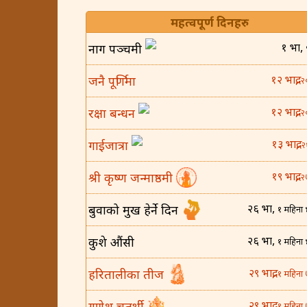
महत्वपूर्ण दिनहरु
१ भाद्र,
नाग पञ्चमी
१२ भाद्र,
जनै पूर्णिमा
२
१२ भाद्र,
रक्षा बन्धन
२
१३ भाद्र,
गाईजात्रा
२
१९ भाद्र,
श्री कृष्ण जन्माष्ठमी
२
२६ भाद्र,
बुवाको मुख हेर्ने दिन
१ महिना 
२६ भाद्र,
कुशे औंसी
१ महिना 
२९ भाद्र,
हरितालीका तीज
१ महिना 
२९ भाद्र,