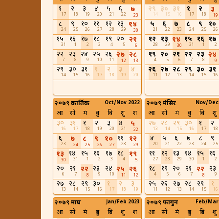
१
२
३
४
५
६
२९
३०
३१
१
२
७
३
17
18
19
20
21
22
14
15
16
17
18
23
19
८
९
१०
११
१२
१३
५
६
७
८
९
१०
१४
24
25
26
27
28
29
21
22
23
24
25
26
30
१५
१६
१७
१८
१९
२०
१२
१३
१५
१६
१७
२१
१४
31
1
2
3
4
5
28
29
31
1
2
6
30
२२
२३
२४
२५
२६
१९
२०
२१
२२
२३
२७
२८
२४
7
8
9
10
11
4
5
6
7
8
12
13
9
२९
३०
३१
१
२
३
४
२६
२७
२८
२९
३०
३१
14
15
16
17
18
19
20
11
12
13
14
15
16
२०७९ कार्तिक
Oct/Nov 2022
२०७९ मंसिर
Nov/Dec
आ
सो
मं
बु
बि
शु
श
आ
सो
मं
बु
बि
शु
३०
३१
१
२
३
४
२७
२८
२९
३०
१
२
५
16
17
18
19
20
21
13
14
15
16
17
18
22
६
११
४
५
६
७
८
९
७
८
९
१०
१२
23
28
20
21
22
23
24
25
24
25
26
27
29
१४
१५
१६
१७
१८
११
१२
१३
१४
१५
१६
१३
१९
31
1
2
3
4
27
28
29
30
1
2
30
5
२०
२१
२३
२४
१८
१९
२०
२१
२३
२२
२५
२६
२२
6
7
9
10
4
5
6
7
9
8
11
12
8
२७
२८
२९
३०
१
२
३
२५
२६
२७
२८
२९
१
13
14
15
16
17
18
19
11
12
13
14
15
16
२०७९ माघ
Jan/Feb 2023
२०७९ फागुन
Feb/Mar
आ
सो
मं
बु
बि
शु
श
आ
सो
मं
बु
बि
शु