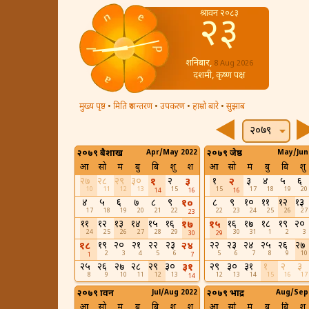
श्रावन २०८३
२३
शनिबार,
8 Aug 2026
दशमी, कृष्ण पक्ष
मुख्य पृष्ठ
•
मिति रुपान्तरण
•
उपकरण
•
हाम्रो बारे
•
सुझाब
२०७९
२०७९ बैशाख
Apr/May 2022
२०७९ जेष्ठ
May/Jun
आ
सो
मं
बु
बि
शु
श
आ
सो
मं
बु
बि
शु
२७
२८
२९
३०
२
१
३
४
५
६
१
३
२
10
11
12
13
15
15
17
18
19
20
14
16
16
४
५
६
७
८
९
८
९
१०
११
१२
१३
१०
17
18
19
20
21
22
22
23
24
25
26
27
23
११
१२
१३
१४
१५
१६
१६
१७
१८
१९
२०
१७
१५
24
25
26
27
28
29
30
31
1
2
3
30
29
१९
२०
२१
२२
२३
२२
२३
२४
२५
२६
२७
१८
२४
2
3
4
5
6
5
6
7
8
9
10
1
7
२५
२६
२७
२८
२९
३०
२९
३०
३१
१
२
३
३१
8
9
10
11
12
13
12
13
14
15
16
17
14
२०७९ श्रावन
Jul/Aug 2022
२०७९ भाद्र
Aug/Sep
आ
सो
मं
बु
बि
शु
श
आ
सो
मं
बु
बि
शु