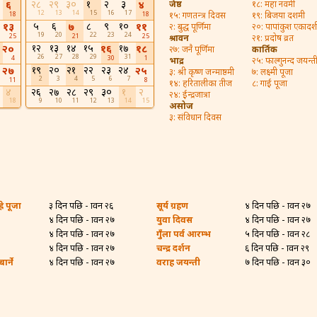
२८
२९
३०
१
२
३
६
४
जेष्ठ
१८: महा नवमी
12
13
14
15
16
17
18
18
१५: गणतन्त्र दिवस
१९: बिजया दशमी
५
६
८
९
१०
१३
७
११
२: बुद्ध पूर्णिमा
२०: पापांकुश एकादश
19
20
22
23
24
25
21
25
श्रावन
२१: प्रदोष व्रत
१२
१३
१४
१५
१७
२०
१६
१८
२७: जनै पूर्णिमा
कार्तिक
26
27
28
29
31
4
30
1
भाद्र
२५: फाल्गुनन्द जयन्त
१९
२०
२१
२२
२३
२४
२७
२५
३: श्री कृष्ण जन्माष्ठमी
७: लक्ष्मी पूजा
2
3
4
5
6
7
11
8
१४: हरितालीका तीज
८: गाई पूजा
४
२६
२७
२८
२९
३०
१
२
२४: ईन्द्रजात्रा
18
9
10
11
12
13
14
15
असोज
३: संविधान दिवस
रे पूजा
३ दिन पछि - श्रावन २६
सूर्य ग्रहण
४ दिन पछि - श्रावन २७
४ दिन पछि - श्रावन २७
युवा दिवस
४ दिन पछि - श्रावन २७
४ दिन पछि - श्रावन २७
गुँला पर्व आरम्भ
५ दिन पछि - श्रावन २८
४ दिन पछि - श्रावन २७
चन्द्र दर्शन
६ दिन पछि - श्रावन २९
र्ने
४ दिन पछि - श्रावन २७
वराह जयन्ती
७ दिन पछि - श्रावन ३०