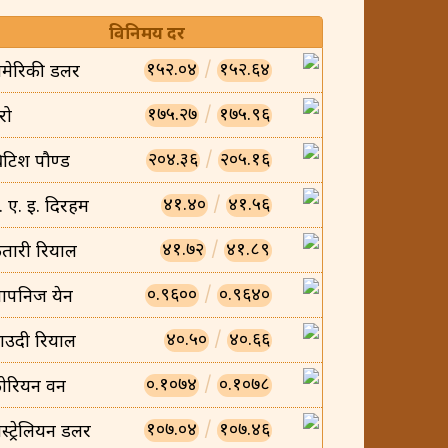
विनिमय दर
१५२.०४
/
१५२.६४
मेरिकी डलर
१७५.२७
/
१७५.९६
रो
२०४.३६
/
२०५.१६
्रिटिश पौण्ड
४१.४०
/
४१.५६
ु. ए. इ. दिरहम
४१.७२
/
४१.८९
तारी रियाल
०.९६००
/
०.९६४०
ापनिज येन
४०.५०
/
४०.६६
ाउदी रियाल
०.१०७४
/
०.१०७८
ोरियन वन
१०७.०४
/
१०७.४६
स्ट्रेलियन डलर