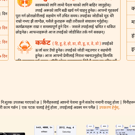
७ दिन
स्वास्थ्यको लागि लामो पैदल यात्राको लागि बाहिर जानुहोस्।
क
तपाईं अरूको लागि बढी खर्च गर्न चाहनु हुनेछ। आफ्नो गृहकार्य
८ दिन
पूरा गर्न छोराछोरीलाई सहयोग गर्ने उचित समय। तपाईंका जोडीको मूड धेरै
राम्रो नभए झैं लाग्दैछ, यसैले कुराहरू सही तरीकाले संचालन गर्नुहोस्।
म
कार्यक्रमहरू राम्रा र समस्यापूर्ण हुने दिन - जसले तपाईंलाई भ्रमित र थकित
२ दिन
छोड्नेछ। आफन्तहरूले आज तपाईंको जोडीसित तर्क गर्न सक्छन्।
ह
कर्कट
८ दिन
( हि, हू, हे, हो, डा, डी, डू, ड़, डे, डो )
तपाईंको
इ
ऊर्जा स्तर उँचो हुनेछ। तपाईंको जोडी मद्दतगार र सहयोगी
हुनेछ। आज आफ्नो प्रेमीलाई निराश नबनाउनुहोस् किनकि
७ दिन
पछि पछुताउनु पर्न सक्छ। बाँकी रहेका समस्याहरू छिट्टै नै समाधान गरिनु पर्ने
इ
छ र तपाईंले कहींबाट सुरु गर्नु पर्नेछ भनेर याद गर्नुहोस् - त्यसैले सकारात्मक
४ दिन
विचार लिएर आजैबाट प्रयास सुरु गर्नुहोस्। दिनमा गरम तर्क गरेपछि, आफ्नो
भ
जोडीसित रमाइलो साँझ बिताउनु हुनेछ।
४ दिन
शिंह
( म, मा, मी, मू, मे, मो, मौ, मं, ट, टा, टी़, टू, टो )
ड
तपाईंका वरिपरिका मानिसहरूले सहायता गर्नाले तपाईं खुसी
८ दिन
हुनुहुनेछ। शंकास्पद वित्तीय सम्झौतामा बाँधिनुबाट सावधान
नि:शुल्क उपलब्ध गराएको छ | यिनीहरुलाई आफ्नो पेजमा कुनै संकोच नमानी राख्नु होला | यिनीहरुमा 
बह
रहनुहोस्। यदि सञ्चार र छलफलहरू राम्रो तरीकाले भएनन् भने - तपाईंले
गरी काम गर्छन | एक पटक चलाई हेर्नु होला , तपाईंलाई अवस्य मन पर्नेछ |
उपकरण हेर्नुस्..
रीस उठेर पछि पछुताउनु पर्ने कुरा बोल्न सक्नुहुन्छ - केही बोल्नु अघि राम्ररी
२ दिन
न
सोच्नुहोस्। यो विवाहको उज्यालो पक्ष अनुभव गर्ने दिन हो।
कन्या
० दिन
( पा, प, पु, पं, प, पे, पो, पौ, टो )
स्वास्थ्य पूर्णत
क