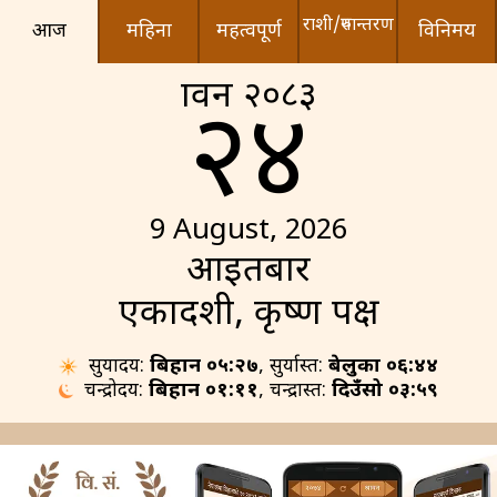
राशी/रुपान्तरण
आज
महिना
महत्वपूर्ण
विनिमय
श्रावन २०८३
२४
9 August, 2026
आइतबार
एकादशी, कृष्ण पक्ष
सुर्योदय:
बिहान ०५:२७
, सुर्यास्त:
बेलुका ०६:४४
चन्द्रोदय:
बिहान ०१:११
, चन्द्रास्त:
दिउँसो ०३:५९