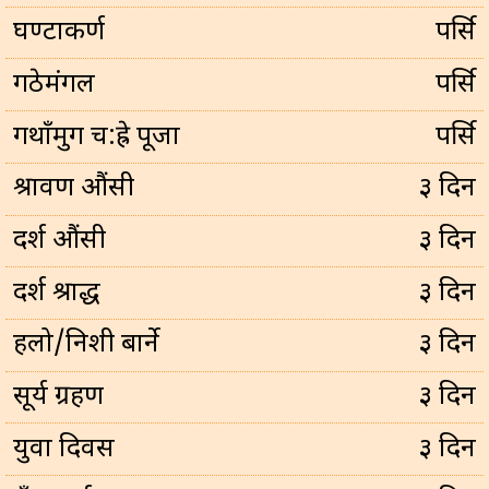
घण्टाकर्ण
पर्सि
गठेमंगल
पर्सि
गथाँमुग च:ह्रे पूजा
पर्सि
श्रावण औंसी
३ दिन
दर्श औंसी
३ दिन
दर्श श्राद्ध
३ दिन
हलो/निशी बार्ने
३ दिन
सूर्य ग्रहण
३ दिन
युवा दिवस
३ दिन