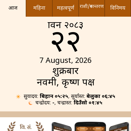
राशी/रुपान्तरण
आज
महिना
महत्वपूर्ण
विनिमय
श्रावन २०८३
२२
7 August, 2026
शुक्रबार
नवमी, कृष्ण पक्ष
सुर्योदय:
बिहान ०५:२५
, सुर्यास्त:
बेलुका ०६:४५
चन्द्रोदय:
-
, चन्द्रास्त:
दिउँसो ०१:४५