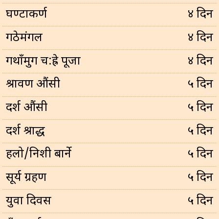
घण्टाकर्ण
४ दिन
गठेमंगल
४ दिन
गथाँमुग च:ह्रे पूजा
४ दिन
श्रावण औंसी
५ दिन
दर्श औंसी
५ दिन
दर्श श्राद्ध
५ दिन
हलो/निशी बार्ने
५ दिन
सूर्य ग्रहण
५ दिन
युवा दिवस
५ दिन