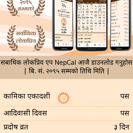
सर्बाधिक लोकप्रिय एप NepCal आजै डाउनलोड गर्नुहोस
| बि. सं. २०९५ सम्मको तिथि मिति |
कामिका एकादशी
पर्सि
आदिवासी दिवस
पर्सि
प्रदोष व्रत
३ दिन