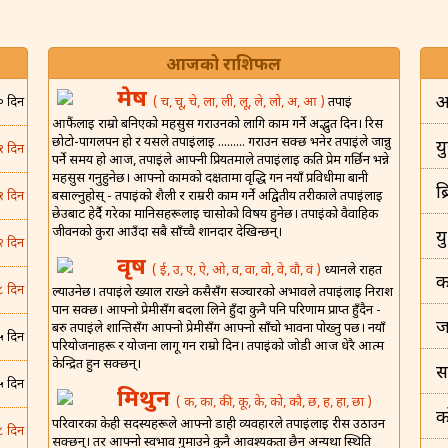
आजको राशिफल
मेष
अ
( च, चू, चे, ला, ली, लू, ले, लो, अ, आ )
तपाईं
० दिन
आफैंलाई राम्रो बनिएको महसुस गराउनको लागि काम गर्ने अद्भुत दिन। रिस
छोटो-पागलपन हो र यसले तपाईंलाई ......... गराउन सक्छ भनेर तपाईंले जान्नु
यु
१ दिन
पर्ने समय हो आज, तपाईंले आफ्नी प्रियतमाले तपाईंलाई कति प्रेम गर्छिन भन्ने
महसुस गर्नुहुनेछ। आफ्नो कामको दक्षतामा वृद्धि गर्न नयाँ प्रविधीमा बानी
ब
बसाल्नुहोस् - तपाईंको शैली र राम्ररी काम गर्ने अद्वितीय तरीकाले तपाईंलाई
१ दिन
छेउबाट हेर्दै गरेका मानिसहरूलाई चासोको विषय हुनेछ। तपाईंको वैवाहिक
जीवनको कुरा आउँदा सबै साँच्चै शानदार देखिन्छन्।
य
२ दिन
वृष
( ई, उ, ए, ऐ, ओ, व, वा, वो, वे, वौ, वं )
ध्यानले राहत
क
८ दिन
ल्याउनेछ। तपाईंले ख्याल राख्ने कसैसँग सञ्चारको अभावले तपाईंलाई निराश
पार्न सक्छ। आफ्नो प्रेमीसँग बदला लिने हुँदा कुनै पनि परिणाम प्राप्त हुँदैन -
ज
बरु तपाईंले शान्तिसँग आफ्नो प्रेमीसँग आफ्नो साँचो भावना पोख्नु पर्छ। नयाँ
५ दिन
परियोजनाहरू र योजना लागू गर्न राम्रो दिन। तपाईंको जोडी आज धेरै आत्म
केन्द्रित हुन सक्छन्।
स
५ दिन
मिथुन
( क, का, की, कू, के, को, कौ, छ, ह, हा, छा )
क
परिवारका केही सदस्यहरूले आफ्नो डाही व्यवहारले तपाईंलाई रीस उठाउन
८ दिन
सक्छन्। तर आफ्नो स्वभाव गुमाउने कुनै आवश्यकता छैन अन्यथा स्थिति