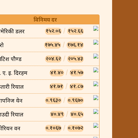
विनिमय दर
१५२.०६
/
१५२.६६
मेरिकी डलर
१७५.४५
/
१७६.१४
रो
२०४.६२
/
२०५.४३
्रिटिश पौण्ड
४१.४०
/
४१.५७
ु. ए. इ. दिरहम
४१.७१
/
४१.८७
तारी रियाल
०.९६३०
/
०.९६७०
ापनिज येन
४०.४९
/
४०.६५
ाउदी रियाल
०.१०६७
/
०.१०७२
ोरियन वन