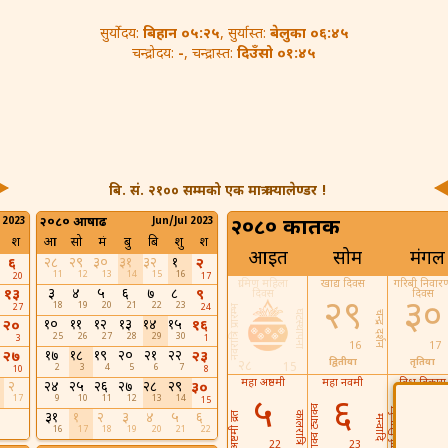
बिहान ०५:२५
बेलुका ०६:४५
सुर्योदय:
, सुर्यास्त:
-
दिउँसो ०१:४५
चन्द्रोदय:
, चन्द्रास्त:
बि. सं. २१०० सम्मको एक मात्र क्यालेण्डर !
 2023
२०८० आषाढ
Jun/Jul 2023
२०८० कार्तिक
श
आ
सो
मं
बु
बि
शु
श
आइत
सोम
मंगल
२८
२९
३०
३१
३२
१
६
२
11
12
13
14
15
16
20
17
ग्रामिण महिला
खाद्य दिवस
गरिबी निवार
३
४
५
६
७
८
१३
९
दिवस
दिवस
२९
३०
18
19
20
21
22
23
27
24
नवरात्रि प्रारम्भ
घटस्थापना
चन्द्र दर्शन
१०
११
१२
१३
१४
१५
२०
१६
25
26
27
28
29
30
3
1
16
17
१७
१८
१९
२०
२१
२२
२७
२३
द्वितीया
तृतिया
२८
15
2
3
4
5
6
7
10
8
महा अष्ठमी
महा नवमी
विश्व विकास
२
२४
२५
२६
२७
२८
२९
३०
सूचना दिवस
17
9
10
11
12
13
14
५
६
15
स्याक्व ट्याक्व
दुर्गा विसर्जन
३१
१
२
३
४
५
६
कालरात्रि
अष्टमी व्रत
मन्वादि
16
17
18
19
20
21
22
22
23