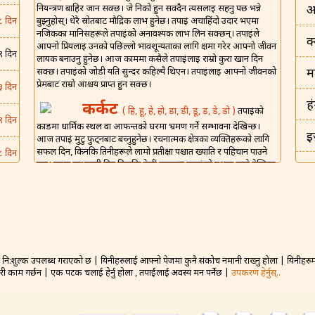
नियन्त्रण बाहिर जान सक्छ। जे निको हुन सक्दैन त्यसलाई सहनु पर्छ भन्ने
अ
बुझ्नुहोस्। धेरै स्रोतबाट मौद्रिक लाभ हुनेछ। तपाईं अचाहिंदो उदार भएमा
८ दिन
नजिकका मानिसहरूले तपाईंको अनावश्यक लाभ लिन सक्छन्। तपाईंले
क
आफ्नो प्रियलाई उनको पछिल्लो भावशून्यताका लागि क्षमा गरेर आफ्नो जीवन
९ दिन
लायक बनाउनु हुनेछ। आज काममा कसैले तपाईंलाई राम्रो कुरा खान दिन
सक्छ। तपाईंको जोडी यति सुन्दर कहिल्यै थिएन। तपाईंलाई आफ्नो जीवनको
म
प्रेमबाट राम्रो आश्चर्य प्राप्त हुन सक्छ।
३ दिन
ह
कर्कट
( हि, हू, हे, हो, डा, डी, डू, ड़, डे, डो )
तपाईंको
९ दिन
कार्डमा धार्मिक स्थल वा आफन्तको घरमा भ्रमण गर्ने सम्भावना देखिन्छ।
इ
आज तपाईं मुटु फुट्नबाट बच्नुहुनेछ। रचनात्मक क्षेत्रका व्यक्तिहरूको लागि
सफल दिन, किनकि तिनीहरूले लामो प्रतीक्षा पश्चात ख्याति र पहिचान पाउने
८ दिन
छन्। एउटा लाभदायी दिन किनकि केही कुराहरू तपाईंको पक्षमा जाने देखिन्छ
इ
र तपाईं संसारको शीर्षमा हुनुहुनेछ। कसैले वैवाहिक जीवन झगडा र यौन हो
५ दिन
भनेर सोच्ने गर्छन्, तर आज सबै निर्मल हुनेछ।
भ
शिंह
( म, मा, मी, मू, मे, मो, मौ, मं, ट, टा, टी़, टू, टो )
५ दिन
ड
तपाईंमा असीम ऊर्जा र उत्साह आउनेछ र तपाईंले आफ्नो फाइदाको लागि
कुनै पनि मौका प्रयोग गर्नु हुनेछ। आर्थिक सुधार निश्चित छ। आफन्त / मित्रहरू
९ दिन
अद्भुत साँझको लागि आउन सक्छन्। आफ्नो प्रिय वा जोडीबाट राम्रो सञ्चार
नि:शुल्क उपलब्ध गराएको छ | यिनीहरुलाई आफ्नो पेजमा कुनै संकोच नमानी राख्नु होला | यिनीहरुमा 
बह
वा सन्देशले आज तपाईंको हौसलामा बृद्धि गर्नेछ। साहसपूर्ण कदम र निर्णयले
गरी काम गर्छन | एक पटक चलाई हेर्नु होला , तपाईंलाई अवस्य मन पर्नेछ |
उपकरण हेर्नुस्..
अनुकूल परिणाम ल्याउनेछ। तपाईंको वैवाहिक जीवनको यो सबैभन्दा राम्रो दिन
३ दिन
न
हुने छ। तपाईंले प्रेमको साँचो परमानन्द अनुभव गर्नु हुनेछ।