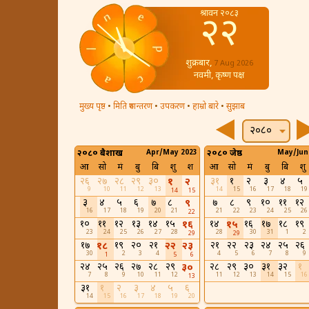
श्रावन २०८३
२२
शुक्रबार,
7 Aug 2026
नवमी, कृष्ण पक्ष
मुख्य पृष्ठ
•
मिति रुपान्तरण
•
उपकरण
•
हाम्रो बारे
•
सुझाब
२०८०
२०८० बैशाख
Apr/May 2023
२०८० जेष्ठ
May/Jun
आ
सो
मं
बु
बि
शु
श
आ
सो
मं
बु
बि
शु
२६
२७
२८
२९
३०
३१
१
२
३
४
५
१
२
9
10
11
12
13
14
15
16
17
18
19
14
15
३
४
५
६
७
८
७
८
९
१०
११
१२
९
16
17
18
19
20
21
21
22
23
24
25
26
22
१०
११
१२
१३
१४
१५
१४
१६
१७
१८
१९
१६
१५
23
24
25
26
27
28
28
30
31
1
2
29
29
१७
१९
२०
२१
२१
२२
२३
२४
२५
२६
१८
२२
२३
30
2
3
4
4
5
6
7
8
9
1
5
6
२४
२५
२६
२७
२८
२९
२८
२९
३०
३१
३२
१
३०
7
8
9
10
11
12
11
12
13
14
15
16
13
३१
१
२
३
४
५
६
14
15
16
17
18
19
20