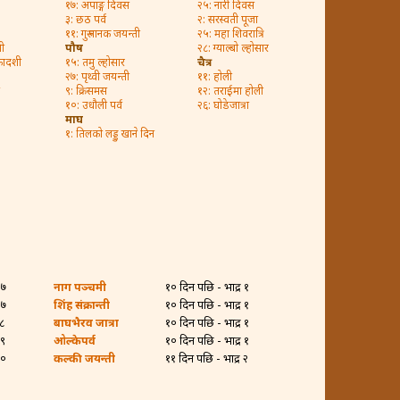
१७: अपाङ्ग दिवस
२५: नारी दिवस
३: छठ पर्व
२: सरस्वती पूजा
११: गुरु नानक जयन्ती
२५: महा शिवरात्रि
ी
पौष
२८: ग्याल्बो ल्होसार
कादशी
१५: तमु ल्होसार
चैत्र
२७: पृथ्वी जयन्ती
११: होली
९: क्रिसमस
१२: तराईमा होली
१०: उधौली पर्व
२६: घोडेजात्रा
माघ
१: तिलको लड्डु खाने दिन
२७
नाग पञ्चमी
१० दिन पछि - भाद्र १
२७
शिंह संक्रान्ती
१० दिन पछि - भाद्र १
२८
बाघभैरव जात्रा
१० दिन पछि - भाद्र १
२९
ओल्केपर्व
१० दिन पछि - भाद्र १
३०
कल्की जयन्ती
११ दिन पछि - भाद्र २