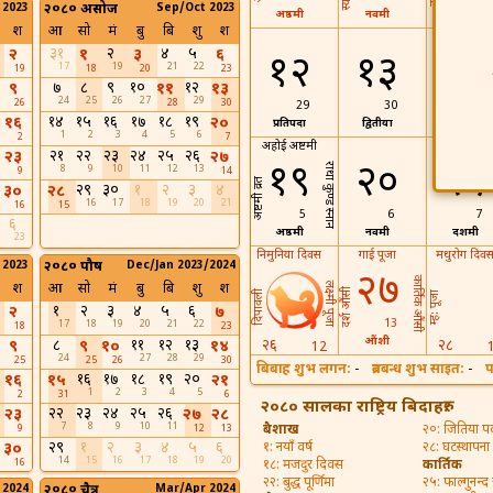
 2023
२०८० असोज
Sep/Oct 2023
अष्ठमी
नवमी
७
श
आ
सो
मं
बु
बि
शु
श
३१
२
४
५
२
१
३
६
१२
१३
१४
17
19
21
22
19
18
20
23
७
८
९
१०
१२
९
११
१३
24
25
26
27
29
26
28
30
29
30
31
१४
१५
१६
१७
१८
१९
१६
२०
प्रतिपदा
द्वितीया
तृतिया
1
2
3
4
5
6
2
7
अहोई अष्टमी
२१
२२
२३
२४
२५
२६
२३
२७
१९
२०
२१
राधा कुण्ड स्नान
8
9
10
11
12
13
9
14
अष्टमी व्रत
२९
३०
१
२
३
४
३०
२८
16
17
18
19
20
21
16
15
5
6
7
६
अष्ठमी
नवमी
दशमी
23
निमुनिया दिवस
गाई पूजा
मधुरोग दिव
 2023
२०८० पौष
Dec/Jan 2023/2024
२७
कार्तिक औंसी
श
आ
सो
मं
बु
बि
शु
श
लक्ष्मी पूजा
दर्श औंसी
दिपावली
म्ह: पूजा
१
२
३
४
५
६
२
७
13
17
18
19
20
21
22
18
23
औंशी
८
११
१२
१३
२६
२८
९
९
१०
१४
12
24
27
28
29
25
25
26
30
बिबाह शुभ लगन:
-
ब्रतबन्ध शुभ साइत:
-
प
१६
१७
१८
१९
२०
१६
१५
२१
1
2
3
4
5
2
31
6
२०८० सालका राष्ट्रिय बिदाहरु:
२२
२३
२४
२५
२६
२३
२७
२८
7
8
9
10
11
बैशाख
२०: जितिया पर्
9
12
13
२९
१
२
३
४
५
६
३०
१: नयाँ वर्ष
२८: घटस्थापना
14
15
16
17
18
19
20
16
१८: मजदुर दिवस
कार्तिक
२२: बुद्ध पूर्णिमा
२५: फाल्गुनन्द
 2024
२०८० चैत्र
Mar/Apr 2024