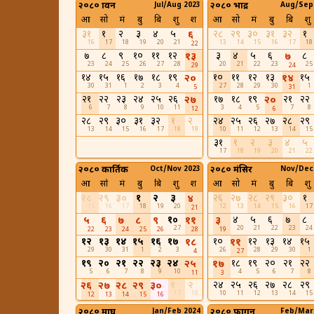
२०८० श्रावन
Jul/Aug 2023
२०८० भाद्र
Aug/Sep
आ
सो
मं
बु
बि
शु
श
आ
सो
मं
बु
बि
शु
३१
१
२
३
४
५
२८
२९
३०
३१
३२
१
६
16
17
18
19
20
21
13
14
15
16
17
18
22
७
८
९
१०
११
१२
३
४
५
६
८
१३
७
23
24
25
26
27
28
20
21
22
23
25
29
24
१४
१५
१६
१७
१८
१९
१०
११
१२
१३
१५
२०
१४
30
31
1
2
3
4
27
28
29
30
1
5
31
२१
२२
२३
२४
२५
२६
१७
१८
१९
२१
२२
२७
२०
6
7
8
9
10
11
3
4
5
7
8
12
6
२८
२९
३०
३१
३२
१
२
२४
२५
२६
२७
२८
२९
13
14
15
16
17
18
19
10
11
12
13
14
15
३१
१
२
३
४
५
17
18
19
20
21
22
२०८० कार्तिक
Oct/Nov 2023
२०८० मंसिर
Nov/Dec
आ
सो
मं
बु
बि
शु
श
आ
सो
मं
बु
बि
शु
२८
२९
३०
१
२
३
२६
२७
२८
२९
३०
१
४
15
16
17
18
19
20
12
13
14
15
16
17
21
१०
४
५
६
७
८
५
६
७
८
९
११
३
27
20
21
22
23
24
22
23
24
25
26
28
19
१२
१३
१४
१५
१६
१७
१०
१२
१३
१४
१५
१८
११
29
30
31
1
2
3
26
28
29
30
1
4
27
१९
२०
२१
२२
२३
२४
१८
१९
२०
२१
२२
२५
१७
5
6
7
8
9
10
4
5
6
7
8
11
3
१
२
२४
२५
२६
२७
२८
२९
२६
२७
२८
२९
३०
17
18
10
11
12
13
14
15
12
13
14
15
16
२०८० माघ
Jan/Feb 2024
२०८० फागुन
Feb/Mar