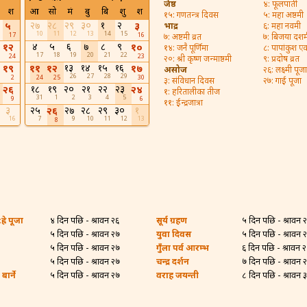
जेष्ठ
४: फूलपाती
श
आ
सो
मं
बु
बि
शु
श
१५: गणतन्त्र दिवस
५: महा अष्ठमी
२७
२८
२९
३०
१
२
५
३
भाद्र
६: महा नवमी
10
11
12
13
14
15
17
16
७: अष्टमी व्रत
७: बिजया दशम
४
५
६
७
८
९
१२
१०
१४: जनै पूर्णिमा
८: पापांकुश ए
17
18
19
20
21
22
24
23
२०: श्री कृष्ण जन्माष्ठमी
९: प्रदोष व्रत
१३
१४
१५
१६
१९
११
१२
१७
असोज
२६: लक्ष्मी पूजा
26
27
28
29
2
24
25
30
३: संविधान दिवस
२७: गाई पूजा
१८
१९
२०
२१
२२
२३
२६
२४
१: हरितालीका तीज
31
1
2
3
4
5
9
6
११: ईन्द्रजात्रा
३
२५
२७
२८
२९
३०
१
२६
16
7
9
10
11
12
13
8
्रे पूजा
४ दिन पछि - श्रावन २६
सूर्य ग्रहण
५ दिन पछि - श्रावन 
५ दिन पछि - श्रावन २७
युवा दिवस
५ दिन पछि - श्रावन 
५ दिन पछि - श्रावन २७
गुँला पर्व आरम्भ
६ दिन पछि - श्रावन 
५ दिन पछि - श्रावन २७
चन्द्र दर्शन
७ दिन पछि - श्रावन 
ार्ने
५ दिन पछि - श्रावन २७
वराह जयन्ती
८ दिन पछि - श्रावन 