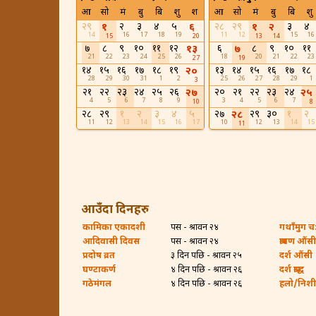
आ
सो
मं
बु
बि
शु
श
आ
सो
मं
बु
बि
शु
२९
२
३
४
५
२८
२९
३
४
१
६
१
२
14
16
17
18
19
11
12
15
16
15
20
13
14
७
८
९
१०
११
१२
६
८
९
१०
११
१३
७
21
22
23
24
25
26
18
20
21
22
23
27
19
१४
१५
१६
१७
१८
१९
१३
१४
१५
१६
१७
१८
२०
28
29
30
31
1
2
25
26
27
28
29
1
3
२१
२२
२३
२४
२५
२६
२०
२१
२२
२३
२४
२७
२५
4
5
6
7
8
9
3
4
5
6
7
10
8
२८
२९
१
२
३
४
५
२७
२९
३०
१
२
२८
11
12
13
14
15
16
17
10
12
13
14
15
11
आउँदा दिनहरु
कामिका एकादशी
पर्सि - श्रावन २४
गथाँमुग च:ह
आदिवासी दिवस
पर्सि - श्रावन २४
श्रावण औंसी
प्रदोष व्रत
३ दिन पछि - श्रावन २५
दर्श औंसी
घण्टाकर्ण
४ दिन पछि - श्रावन २६
दर्श श्राद्ध
गठेमंगल
४ दिन पछि - श्रावन २६
हलो/निशी ब