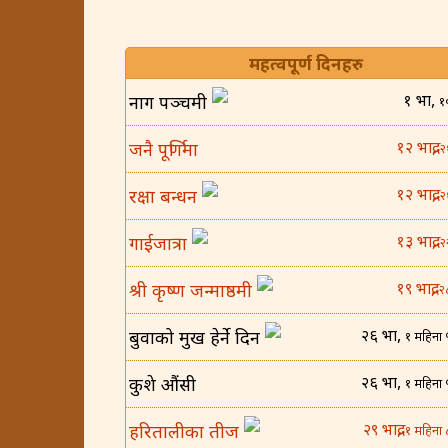
महत्वपूर्ण दिनहरु
१ भाद्र,
नाग पञ्चमी
१
१२ भाद्र,
जनै पूर्णिमा
२
१२ भाद्र,
रक्षा बन्धन
२
१३ भाद्र,
गाईजात्रा
२
१९ भाद्र,
श्री कृष्ण जन्माष्ठमी
२
२६ भाद्र,
बुवाको मुख हेर्ने दिन
१ महिना 
२६ भाद्र,
कुशे औंसी
१ महिना 
२९ भाद्र,
हरितालीका तीज
१ महिना 