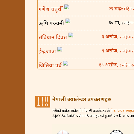
२९ भाद्र,
गणेश चतुर्थी
१ महिना 
३० भाद्र,
ऋषि पञ्चमी
१ महिना 
३ असोज,
संविधान दिवस
१ महिना १
९ असोज,
ईन्द्रजात्रा
१ महिना १
१८ असोज,
जितिया पर्व
१ महिना २
२५ असोज,
घटस्थापना
२ महिना 
४ कार्तिक,
बिजया दशमी
२ महिना १
नेपाली क्यालेन्डर उपकरणहरु
८ कार्तिक,
कोजाग्रत व्रत
२ महिना १
सबैको प्रयोजनकोलागि नेपाली क्यालेन्डर ले
निम्न उपकरणहरु
AJAX टेक्नोलोजी प्रयोग गरेर बनाइएको हुनाले पेज रि-लोड न
१२ कार्तिक,
करवा चौथ
२ महिना २