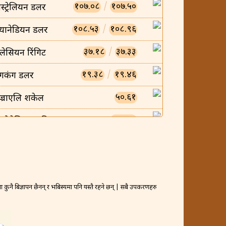
१०७.०८
/
१०७.५०
स्ट्रेलियन डलर
१०८.५३
/
१०८.९६
्यानेडियन डलर
३७.१८
/
३७.३३
लेसियन रिंगिट
१९.३८
/
१९.४६
ंगकंग डलर
५०.६१
ज्राएलि शकेल
०.००८५
न्डोनेसियन रुपिया
०.००५८
ियतनामिज डोंग
२३.४७
/
२३.५६
्यानिश क्रोन
४०३.२९
/
४०४.८८
कुनै बिज्ञापन छैनन् र भबिस्यमा पनि यस्तै रहने छन् | सबै उपकरणहरु
्रैनी दिनार
१५.९५
र्वेजियन क्रोन