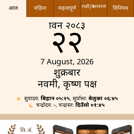
राशी/रुपान्तरण
आज
महिना
महत्वपूर्ण
विनिमय
श्रावन २०८३
२२
7 August, 2026
शुक्रबार
नवमी, कृष्ण पक्ष
सुर्योदय:
बिहान ०५:२५
, सुर्यास्त:
बेलुका ०६:४५
चन्द्रोदय:
-
, चन्द्रास्त:
दिउँसो ०१:४५