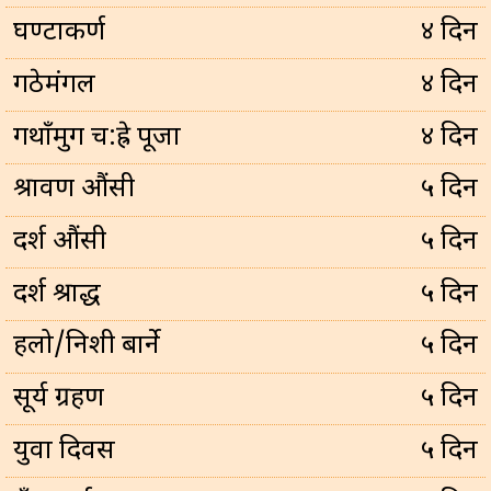
घण्टाकर्ण
४ दिन
गठेमंगल
४ दिन
गथाँमुग च:ह्रे पूजा
४ दिन
श्रावण औंसी
५ दिन
दर्श औंसी
५ दिन
दर्श श्राद्ध
५ दिन
हलो/निशी बार्ने
५ दिन
सूर्य ग्रहण
५ दिन
युवा दिवस
५ दिन