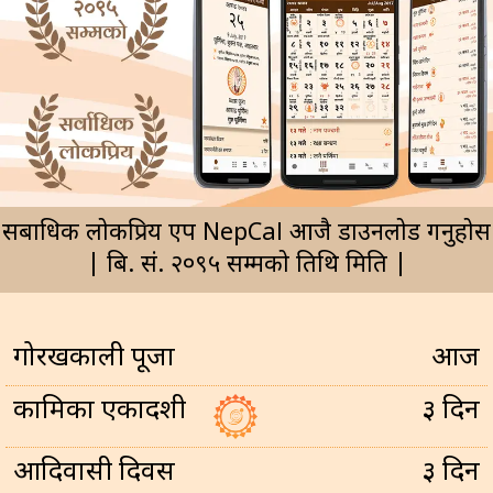
सर्बाधिक लोकप्रिय एप NepCal आजै डाउनलोड गर्नुहोस
| बि. सं. २०९५ सम्मको तिथि मिति |
गोरखकाली पूजा
आज
कामिका एकादशी
३ दिन
आदिवासी दिवस
३ दिन