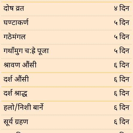
प्रदोष व्रत
४ दिन
घण्टाकर्ण
५ दिन
गठेमंगल
५ दिन
गथाँमुग च:ह्रे पूजा
५ दिन
श्रावण औंसी
६ दिन
दर्श औंसी
६ दिन
दर्श श्राद्ध
६ दिन
हलो/निशी बार्ने
६ दिन
सूर्य ग्रहण
६ दिन