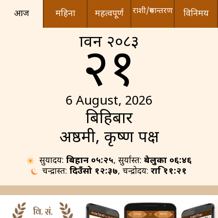
राशी/रुपान्तरण
आज
महिना
महत्वपूर्ण
विनिमय
श्रावन २०८३
२१
6 August, 2026
बिहिबार
अष्ठमी, कृष्ण पक्ष
सुर्योदय:
बिहान ०५:२५
, सुर्यास्त:
बेलुका ०६:४६
चन्द्रास्त:
दिउँसो १२:३७
, चन्द्रोदय:
रात्रि ११:२१