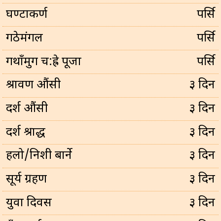
घण्टाकर्ण
पर्सि
गठेमंगल
पर्सि
गथाँमुग च:ह्रे पूजा
पर्सि
श्रावण औंसी
३ दिन
दर्श औंसी
३ दिन
दर्श श्राद्ध
३ दिन
हलो/निशी बार्ने
३ दिन
सूर्य ग्रहण
३ दिन
युवा दिवस
३ दिन