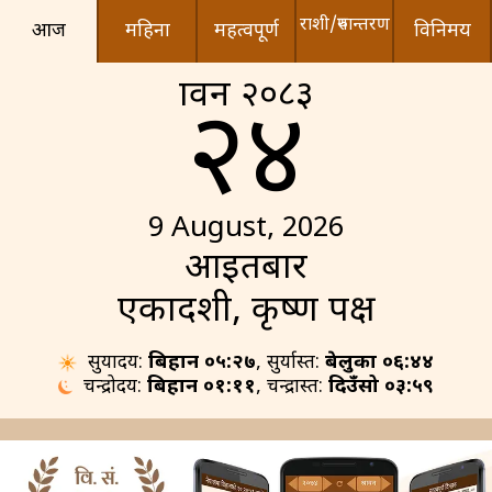
राशी/रुपान्तरण
आज
महिना
महत्वपूर्ण
विनिमय
श्रावन २०८३
२४
9 August, 2026
आइतबार
एकादशी, कृष्ण पक्ष
सुर्योदय:
बिहान ०५:२७
, सुर्यास्त:
बेलुका ०६:४४
चन्द्रोदय:
बिहान ०१:११
, चन्द्रास्त:
दिउँसो ०३:५९