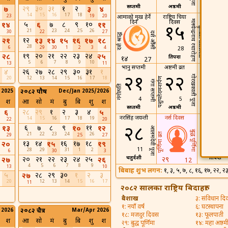
सप्तमी
अष्ठमी
नवमी
२९
३०
३१
१
२
७
३
४
14
15
16
17
18
23
19
20
आमाको मुख हेर्ने
राष्ट्रिय चिया
नृत्य दिवस
मत्स्येन्द्रनाथ रथारोहण
दिन
दिवस
५
७
८
९
१०
१४
६
११
१५
१६
परशुराम जयन्ती
21
23
24
25
26
30
22
27
दर्श औंसी
दर्श श्राद्ध
१२
२१
१३
१४
१५
१६
१७
१८
28
6
29
30
1
2
3
4
28
29
१९
२०
२१
२२
२३
२४
२८
२५
प्रतिपदा
द्वितीया
१४
27
5
6
7
8
9
10
13
11
भानु सप्तमी
अष्टमी व्रत
सीता नवमी
४
२६
२७
२८
२९
३०
३१
१
२१
२२
२३
गोरखकाली पूजा
20
12
13
14
15
16
17
18
पशुपतेदमनार्पण
गंगा सप्तमी
गंगोत्पति
 2025
२०८२ पौष
Dec/Jan 2025/2026
4
5
6
श
आ
सो
मं
बु
बि
शु
श
सप्तमी
अष्ठमी
नवमी
२८
२९
१
२
३
४
६
५
नरसिंह जयन्ती
नर्स दिवस
पन्छी दिवस
14
15
16
17
18
19
22
20
२८
३०
६
७
८
९
११
१३
१०
१२
आलमदेवी पूजा
बुद्ध पूर्णिमा
21
22
23
24
26
पूर्णिमा व्रत
29
25
27
१३
१४
१६
१७
१८
२०
१५
१९
11
13
28
29
31
1
2
6
30
3
चतुर्दशी
प्रतिपदा
२०
२१
२२
२३
२४
२५
२९
२७
२६
12
4
5
6
7
8
9
13
10
बिबाह शुभ लगन:
१, ३, ५, ७, ८, १६, १७, २२,
५
२८
२९
३०
१
२
३
२७
20
12
13
14
15
16
17
11
२०८२ सालका राष्ट्रिय बिदाहरु:
बैशाख
३: संविधान द
१: नयाँ वर्ष
६: घटस्थापना
 2026
२०८२ चैत्र
Mar/Apr 2026
१८: मजदुर दिवस
१३: फूलपाती
श
आ
सो
मं
बु
बि
शु
श
२९: बुद्ध पूर्णिमा
१४: महा अष्ठम