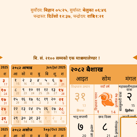
बिहान ०५:२५
बेलुका ०६:४६
सुर्योदय:
, सुर्यास्त:
दिउँसो १२:३७
रात्रि ११:२१
चन्द्रास्त:
, चन्द्रोदय:
बि. सं. २१०० सम्मको एक मात्र क्यालेण्डर !
 2025
२०८२ आषाढ
Jun/Jul 2025
२०८२ बैशाख
श
आ
सो
मं
बु
बि
शु
श
आइत
सोम
मंगल
१
२
३
४
५
६
३
७
15
16
17
18
19
20
17
21
विश्वध्वज उत्थान
नयाँ वर्ष
महाकालीमहालक्
८
९
१०
११
१२
१३
१०
१४
यात्रा
३१
२
बालकुमारी यात्रा
22
23
24
25
26
27
विश्वध्वज पातन
24
28
मेष संक्रान्ती
१५
१६
१७
१८
१९
२०
१७
२१
29
30
1
2
3
4
31
5
13
15
२२
२३
२४
२५
२६
२७
२४
२८
प्रतिपदा
द्वितीया
१
14
6
7
8
9
10
11
7
12
भानु सप्तमी
छन्द दिवस
जननी पृथ्वी
२९
३०
३१
३२
१
२
३
३१
दिवस
13
14
15
16
17
18
19
७
८
९
14
गोरखकाली पूजा
अष्टमी व्रत
 2025
२०८२ असोज
Sep/Oct 2025
श
आ
सो
मं
बु
बि
शु
श
20
21
22