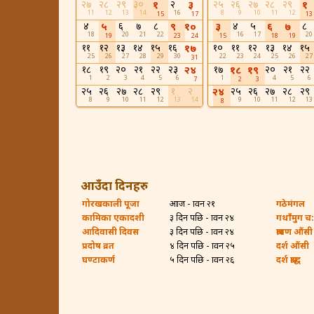
२७
२८
२९
३०
२
२५
२६
२७
२८
२९
१
३
१
11
12
13
14
16
8
9
10
11
12
15
17
13
४
६
७
८
४
५
८
५
९
१०
३
६
७
18
20
21
22
16
17
20
19
23
24
15
18
19
११
१२
१३
१४
१५
१६
१०
११
१२
१३
१४
१५
१७
25
26
27
28
29
30
22
23
24
25
26
27
31
१८
१९
२०
२१
२२
२३
१७
२०
२१
२२
२४
१८
१९
1
2
3
4
5
6
1
4
5
6
7
2
3
२५
२६
२७
२८
२९
१
२
२५
२६
२७
२८
२९
२४
8
9
10
11
12
13
14
9
10
11
12
13
8
आउँदा दिनहरु
गोरखकाली पूजा
आज - श्रावन २१
गठेमंगल
कामिका एकादशी
३ दिन पछि - श्रावन २४
गथाँमुग च:ह
आदिवासी दिवस
३ दिन पछि - श्रावन २४
श्रावण औंसी
प्रदोष व्रत
४ दिन पछि - श्रावन २५
दर्श औंसी
घण्टाकर्ण
५ दिन पछि - श्रावन २६
दर्श श्राद्ध