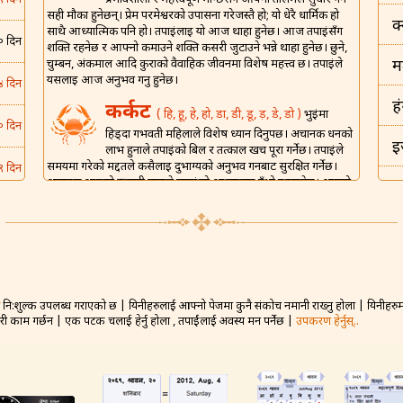
९ दिन
सही मौका हुनेछन्। प्रेम परमेश्वरको उपासना गरेजस्तै हो; यो धेरै धार्मिक हो
क
साथै आध्यात्मिक पनि हो। तपाईंलाई यो आज थाहा हुनेछ। आज तपाईंसँग
० दिन
शक्ति रहनेछ र आफ्नो कमाउने शक्ति कसरी जुटाउने भन्ने थाहा हुनेछ। छुने,
चुम्बन, अंकमाल आदि कुराको वैवाहिक जीवनमा विशेष महत्त्व छ। तपाईंले
म
यसलाई आज अनुभव गर्नु हुनेछ।
४ दिन
ह
कर्कट
( हि, हू, हे, हो, डा, डी, डू, ड़, डे, डो )
भुईंमा
० दिन
हिड्दा गर्भवती महिलाले विशेष ध्यान दिनुपर्छ। अचानक धनको
इ
लाभ हुनाले तपाईंको बिल र तत्काल खर्च पूरा गर्नेछ। तपाईंले
समयमा गरेको मद्दतले कसैलाई दुर्भाग्यको अनुभव गर्नबाट सुरक्षित गर्नेछ।
९ दिन
अचानक आएको रूमानी हावाले तपाईंको आत्मालाई उँभो उठाउनेछ। आफ्नो
इ
घरमा आफ्नो मालिक र वरिष्ठहरूलाई निमन्त्रण गर्ने राम्रो दिन होइन। आज
६ दिन
तपाईंको वैवाहिक जीवनको लागि संगै खाएर शुभ रात्री बिताउने अपेक्षित छ।
भ
शिंह
( म, मा, मी, मू, मे, मो, मौ, मं, ट, टा, टी़, टू, टो )
६ दिन
ड
तपाईंको हंसमुख स्वभावले अरूलाई खुसी राख्नेछ। घरेलू
घरधन्दामा आफ्नी पत्नीलाई उनको कार्यभार कम गर्न सहयोग
० दिन
गर्नुहोस्। यसले साझेदारी र आनन्दको लागि प्रोत्साहन दिनेछ। नयाँ प्रेम जडान
नि:शुल्क उपलब्ध गराएको छ | यिनीहरुलाई आफ्नो पेजमा कुनै संकोच नमानी राख्नु होला | यिनीहरुमा 
बह
गठन गर्ने सम्भावना बलियो हुनेछ तर व्यक्तिगत र गोप्य जानकारी प्रकट
गरी काम गर्छन | एक पटक चलाई हेर्नु होला , तपाईंलाई अवस्य मन पर्नेछ |
उपकरण हेर्नुस्..
नगर्नुहोस्। आज तपाईंले प्राप्त गरेको ज्ञानले साथीहरूसँग सामना गर्न
४ दिन
न
तपाईंलाई सहारा दिन सक्छ। तपाईंको आज आफ्नो जोडीसँग राम्रो कुराकानी
हुनेछ, र एक-अक्काको लागि कति प्रेम गर्नुहुँदो रहेछ भन्ने महसुस हुनेछ।
२ दिन
क
कन्या
( पा, प, पु, पं, प, पे, पो, पौ, टो )
रक्सी नपिउनुहोस्