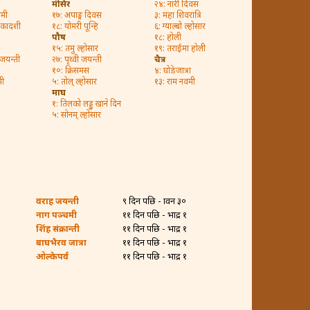
मंसिर
२४: नारी दिवस
शमी
१७: अपाङ्ग दिवस
३: महा शिवरात्रि
 एकादशी
१८: योमरी पून्हि
६: ग्याल्बो ल्होसार
पौष
१८: होली
१५: तमु ल्होसार
१९: तराईमा होली
 जयन्ती
२७: पृथ्वी जयन्ती
चैत्र
१०: क्रिसमस
४: घोडेजात्रा
सी
५: तोल् ल्होसार
१३: राम नवमी
माघ
१: तिलको लड्डु खाने दिन
५: सोनम् ल्होसार
वराह जयन्ती
९ दिन पछि - श्रावन ३०
नाग पञ्चमी
११ दिन पछि - भाद्र १
शिंह संक्रान्ती
११ दिन पछि - भाद्र १
बाघभैरव जात्रा
११ दिन पछि - भाद्र १
ओल्केपर्व
११ दिन पछि - भाद्र १