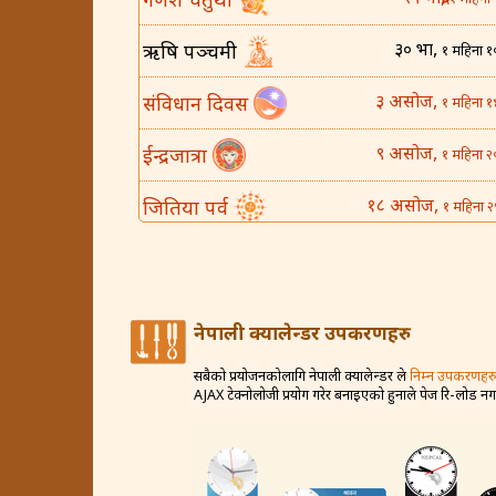
गणेश चतुर्थी
१ महिना 
३० भाद्र,
ऋषि पञ्चमी
१ महिना १
३ असोज,
संविधान दिवस
१ महिना १
९ असोज,
ईन्द्रजात्रा
१ महिना २
१८ असोज,
जितिया पर्व
१ महिना २
२५ असोज,
घटस्थापना
२ महिना 
४ कार्तिक,
बिजया दशमी
२ महिना १
नेपाली क्यालेन्डर उपकरणहरु
८ कार्तिक,
कोजाग्रत व्रत
२ महिना २
सबैको प्रयोजनकोलागि नेपाली क्यालेन्डर ले
निम्न उपकरणहरु
AJAX टेक्नोलोजी प्रयोग गरेर बनाइएको हुनाले पेज रि-लोड न
१२ कार्तिक,
करवा चौथ
२ महिना २
२० कार्तिक,
धन तेरस
३ महिना 