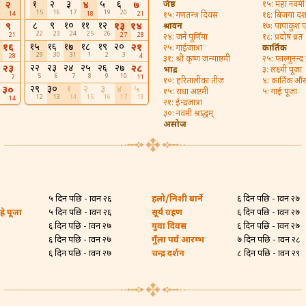
१
२
३
५
६
२
४
७
जेष्ठ
१५: महा नवमी
15
16
17
19
20
14
18
21
१५: गणतन्त्र दिवस
१६: बिजया द
८
९
१०
११
१२
९
१३
१४
श्रावन
१७: पापांकुश
22
23
24
25
26
21
27
28
२४: जनै पूर्णिमा
१८: प्रदोष व्रत
१५
१६
१७
१८
१९
२०
१६
२१
२५: गाईजात्रा
कार्तिक
29
30
31
1
2
3
28
4
३१: श्री कृष्ण जन्माष्ठमी
२५: फाल्गुनन्द
२२
२३
२४
२५
२६
२७
२३
२८
भाद्र
३: लक्ष्मी पूजा
5
6
7
8
9
10
7
11
१०: हरितालीका तीज
४: कार्तिक औं
२९
३०
१
२
३
४
५
३०
१५: राधा अष्टमी
५: गाई पूजा
12
13
14
15
16
17
18
14
२१: ईन्द्रजात्रा
३०: नवमी श्राद्धम्
असोज
५ दिन पछि - श्रावन २६
हलो/निशी बार्ने
६ दिन पछि - श्रावन २७
्रे पूजा
५ दिन पछि - श्रावन २६
सूर्य ग्रहण
६ दिन पछि - श्रावन २७
६ दिन पछि - श्रावन २७
युवा दिवस
६ दिन पछि - श्रावन २७
६ दिन पछि - श्रावन २७
गुँला पर्व आरम्भ
७ दिन पछि - श्रावन २८
६ दिन पछि - श्रावन २७
चन्द्र दर्शन
८ दिन पछि - श्रावन २९