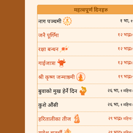
महत्वपूर्ण दिनहरु
१ भाद्र,
नाग पञ्चमी
१
१२ भाद्र,
जनै पूर्णिमा
२
१२ भाद्र,
रक्षा बन्धन
२
१३ भाद्र,
गाईजात्रा
२
१९ भाद्र,
श्री कृष्ण जन्माष्ठमी
२
२६ भाद्र,
बुवाको मुख हेर्ने दिन
१ महिना 
२६ भाद्र,
कुशे औंसी
१ महिना 
२९ भाद्र,
हरितालीका तीज
१ महिना 
२९ भाद्र,