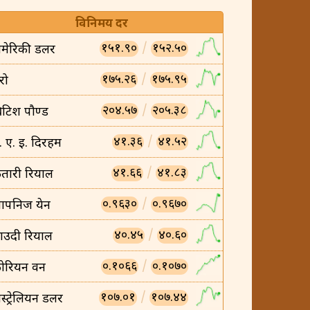
विनिमय दर
१५१.९०
/
१५२.५०
मेरिकी डलर
१७५.२६
/
१७५.९५
रो
२०४.५७
/
२०५.३८
्रिटिश पौण्ड
४१.३६
/
४१.५२
ु. ए. इ. दिरहम
४१.६६
/
४१.८३
तारी रियाल
०.९६३०
/
०.९६७०
ापनिज येन
४०.४५
/
४०.६०
ाउदी रियाल
०.१०६६
/
०.१०७०
ोरियन वन
१०७.०१
/
१०७.४४
स्ट्रेलियन डलर