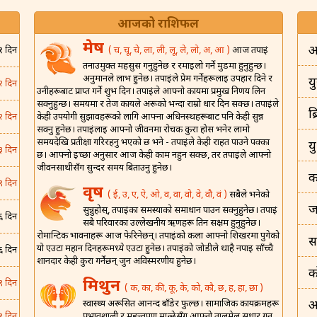
आजको राशिफल
मेष
अ
( च, चू, चे, ला, ली, लू, ले, लो, अ, आ )
आज तपाईं
१ दिन
तनाउमुक्त महसुस गर्नुहुनेछ र रमाइलो गर्ने मुडमा हुनुहुन्छ।
अनुमानले लाभ हुनेछ। तपाईंले प्रेम गर्नेहरूलाई उपहार दिने र
यु
२ दिन
उनीहरूबाट प्राप्त गर्ने शुभ दिन। तपाईंले आफ्नो कार्यमा प्रमुख निर्णय लिन
सक्नुहुन्छ। समयमा र तेज कार्यले अरूको भन्दा राम्रो धार दिन सक्छ। तपाईंले
ब
केही उपयोगी सुझावहरूको लागि आफ्ना अधिनस्थहरूबाट पनि केही सुन्न
२ दिन
सक्नु हुनेछ। तपाईंलाई आफ्नो जीवनमा रोचक कुरा होस भनेर लामो
समयदेखि प्रतीक्षा गरिरहनु भएको छ भने - तपाईंले केही राहत पाउने पक्का
य
३ दिन
छ। आफ्नो इच्छा अनुसार आज केही काम नहुन सक्छ, तर तपाईंले आफ्नो
जीवनसाथीसँग सुन्दर समय बिताउनु हुनेछ।
क
९ दिन
वृष
( ई, उ, ए, ऐ, ओ, व, वा, वो, वे, वौ, वं )
सबैले भनेको
ज
सुन्नुहोस्, तपाईंका समस्याको समाधान पाउन सक्नुहुनेछ। तपाईं
६ दिन
सबै परिवारका उल्लेखनीय ऋणहरू तिर्न सक्षम हुनुहुनेछ।
रोमान्टिक भावनाहरू आज फेरिनेछन्। तपाईंको कला आफ्नो शिखरमा पुगेको
स
यो एउटा महान दिनहरूमध्ये एउटा हुनेछ। तपाईंको जोडीले थाहै नपाई साँच्चै
६ दिन
शानदार केही कुरा गर्नेछन् जुन अविस्मरणीय हुनेछ।
क
मिथुन
९ दिन
( क, का, की, कू, के, को, कौ, छ, ह, हा, छा )
स्वास्थ्य अरूसित आनन्द बाँडेर फुल्छ। सामाजिक कार्यक्रमहरू
अ
प्रभावशाली र महत्त्वपूर्ण मान्छेसँग आफ्नो तालमेल सुधार गर्न