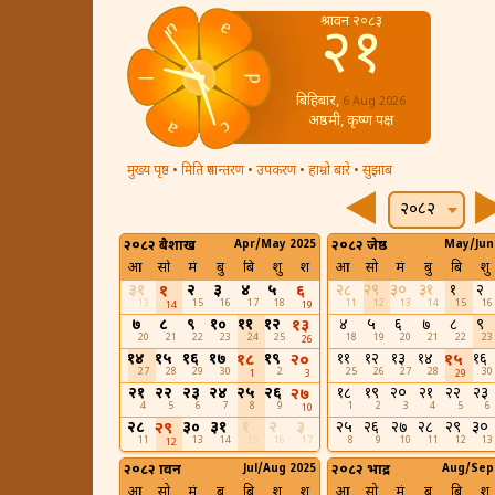
श्रावन २०८३
२१
बिहिबार,
6 Aug 2026
अष्ठमी, कृष्ण पक्ष
मुख्य पृष्ठ
•
मिति रुपान्तरण
•
उपकरण
•
हाम्रो बारे
•
सुझाब
२०८२
२०८२ बैशाख
Apr/May 2025
२०८२ जेष्ठ
May/Jun
आ
सो
मं
बु
बि
शु
श
आ
सो
मं
बु
बि
शु
३१
२
३
४
५
२८
२९
३०
३१
१
२
१
६
13
15
16
17
18
11
12
13
14
15
16
14
19
७
८
९
१०
११
१२
४
५
६
७
८
९
१३
20
21
22
23
24
25
18
19
20
21
22
23
26
१४
१५
१६
१७
१९
११
१२
१३
१४
१६
१८
२०
१५
27
28
29
30
2
25
26
27
28
30
1
3
29
२१
२२
२३
२४
२५
२६
१८
१९
२०
२१
२२
२३
२७
4
5
6
7
8
9
1
2
3
4
5
6
10
२८
३०
३१
१
२
३
२५
२६
२७
२८
२९
३०
२९
11
13
14
15
16
17
8
9
10
11
12
13
12
२०८२ श्रावन
Jul/Aug 2025
२०८२ भाद्र
Aug/Sep
आ
सो
मं
बु
बि
शु
श
आ
सो
मं
बु
बि
शु