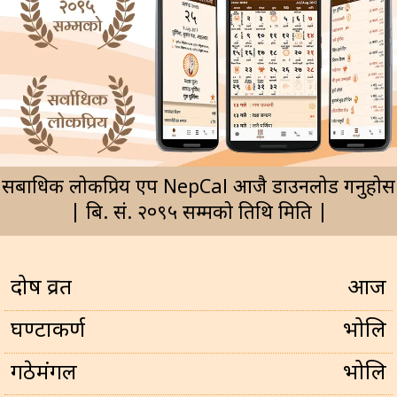
सर्बाधिक लोकप्रिय एप NepCal आजै डाउनलोड गर्नुहोस
| बि. सं. २०९५ सम्मको तिथि मिति |
प्रदोष व्रत
आज
घण्टाकर्ण
भोलि
गठेमंगल
भोलि