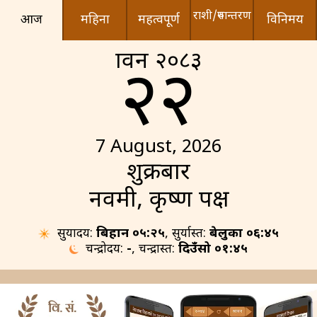
राशी/रुपान्तरण
आज
महिना
महत्वपूर्ण
विनिमय
श्रावन २०८३
२२
7 August, 2026
शुक्रबार
नवमी, कृष्ण पक्ष
सुर्योदय:
बिहान ०५:२५
, सुर्यास्त:
बेलुका ०६:४५
चन्द्रोदय:
-
, चन्द्रास्त:
दिउँसो ०१:४५