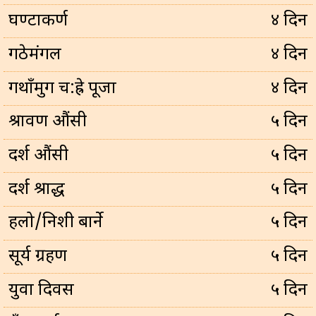
घण्टाकर्ण
४ दिन
गठेमंगल
४ दिन
गथाँमुग च:ह्रे पूजा
४ दिन
श्रावण औंसी
५ दिन
दर्श औंसी
५ दिन
दर्श श्राद्ध
५ दिन
हलो/निशी बार्ने
५ दिन
सूर्य ग्रहण
५ दिन
युवा दिवस
५ दिन