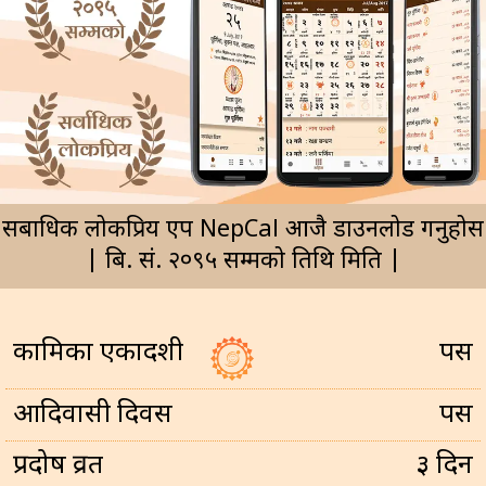
सर्बाधिक लोकप्रिय एप NepCal आजै डाउनलोड गर्नुहोस
| बि. सं. २०९५ सम्मको तिथि मिति |
कामिका एकादशी
पर्सि
आदिवासी दिवस
पर्सि
प्रदोष व्रत
३ दिन