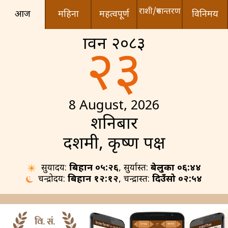
राशी/रुपान्तरण
आज
महिना
महत्वपूर्ण
विनिमय
श्रावन २०८३
२३
8 August, 2026
शनिबार
दशमी, कृष्ण पक्ष
सुर्योदय:
बिहान ०५:२६
, सुर्यास्त:
बेलुका ०६:४४
चन्द्रोदय:
बिहान १२:१२
, चन्द्रास्त:
दिउँसो ०२:५४