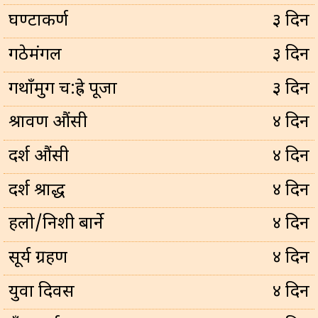
घण्टाकर्ण
३ दिन
गठेमंगल
३ दिन
गथाँमुग च:ह्रे पूजा
३ दिन
श्रावण औंसी
४ दिन
दर्श औंसी
४ दिन
दर्श श्राद्ध
४ दिन
हलो/निशी बार्ने
४ दिन
सूर्य ग्रहण
४ दिन
युवा दिवस
४ दिन