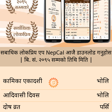
सर्बाधिक लोकप्रिय एप NepCal आजै डाउनलोड गर्नुहोस
| बि. सं. २०९५ सम्मको तिथि मिति |
कामिका एकादशी
भोलि
आदिवासी दिवस
भोलि
प्रदोष व्रत
पर्सि