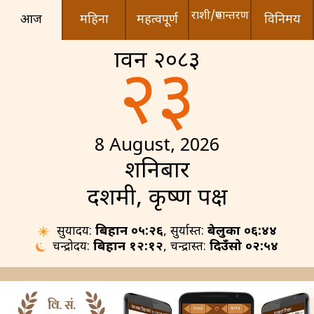
राशी/रुपान्तरण
आज
महिना
महत्वपूर्ण
विनिमय
श्रावन २०८३
२३
8 August, 2026
शनिबार
दशमी, कृष्ण पक्ष
सुर्योदय:
बिहान ०५:२६
, सुर्यास्त:
बेलुका ०६:४४
चन्द्रोदय:
बिहान १२:१२
, चन्द्रास्त:
दिउँसो ०२:५४