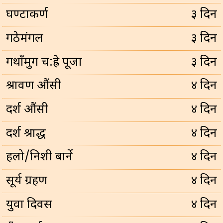
घण्टाकर्ण
३ दिन
गठेमंगल
३ दिन
गथाँमुग च:ह्रे पूजा
३ दिन
श्रावण औंसी
४ दिन
दर्श औंसी
४ दिन
दर्श श्राद्ध
४ दिन
हलो/निशी बार्ने
४ दिन
सूर्य ग्रहण
४ दिन
युवा दिवस
४ दिन