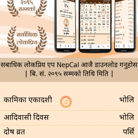
सर्बाधिक लोकप्रिय एप NepCal आजै डाउनलोड गर्नुहोस
| बि. सं. २०९५ सम्मको तिथि मिति |
कामिका एकादशी
भोलि
आदिवासी दिवस
भोलि
प्रदोष व्रत
पर्सि