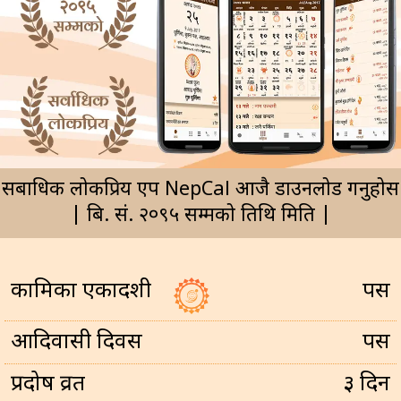
सर्बाधिक लोकप्रिय एप NepCal आजै डाउनलोड गर्नुहोस
| बि. सं. २०९५ सम्मको तिथि मिति |
कामिका एकादशी
पर्सि
आदिवासी दिवस
पर्सि
प्रदोष व्रत
३ दिन