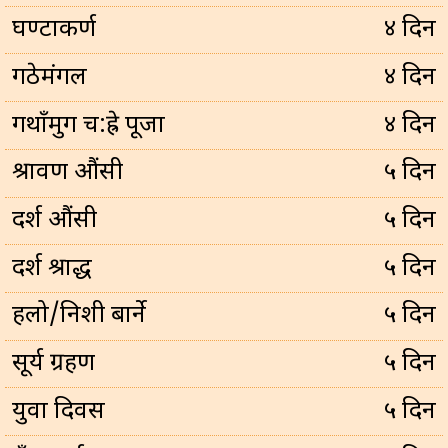
घण्टाकर्ण
४ दिन
गठेमंगल
४ दिन
गथाँमुग च:ह्रे पूजा
४ दिन
श्रावण औंसी
५ दिन
दर्श औंसी
५ दिन
दर्श श्राद्ध
५ दिन
हलो/निशी बार्ने
५ दिन
सूर्य ग्रहण
५ दिन
युवा दिवस
५ दिन