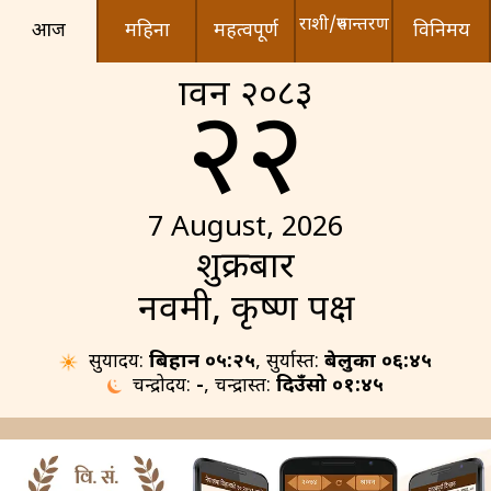
राशी/रुपान्तरण
आज
महिना
महत्वपूर्ण
विनिमय
श्रावन २०८३
२२
7 August, 2026
शुक्रबार
नवमी, कृष्ण पक्ष
सुर्योदय:
बिहान ०५:२५
, सुर्यास्त:
बेलुका ०६:४५
चन्द्रोदय:
-
, चन्द्रास्त:
दिउँसो ०१:४५