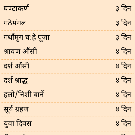
घण्टाकर्ण
३ दिन
गठेमंगल
३ दिन
गथाँमुग च:ह्रे पूजा
३ दिन
श्रावण औंसी
४ दिन
दर्श औंसी
४ दिन
दर्श श्राद्ध
४ दिन
हलो/निशी बार्ने
४ दिन
सूर्य ग्रहण
४ दिन
युवा दिवस
४ दिन