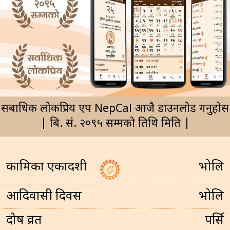
सर्बाधिक लोकप्रिय एप NepCal आजै डाउनलोड गर्नुहोस
| बि. सं. २०९५ सम्मको तिथि मिति |
कामिका एकादशी
भोलि
आदिवासी दिवस
भोलि
प्रदोष व्रत
पर्सि