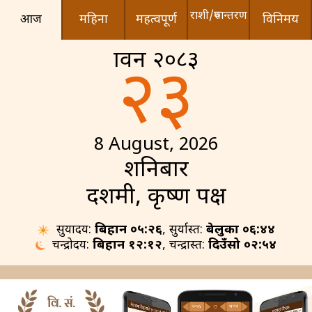
राशी/रुपान्तरण
आज
महिना
महत्वपूर्ण
विनिमय
श्रावन २०८३
२३
8 August, 2026
शनिबार
दशमी, कृष्ण पक्ष
सुर्योदय:
बिहान ०५:२६
, सुर्यास्त:
बेलुका ०६:४४
चन्द्रोदय:
बिहान १२:१२
, चन्द्रास्त:
दिउँसो ०२:५४