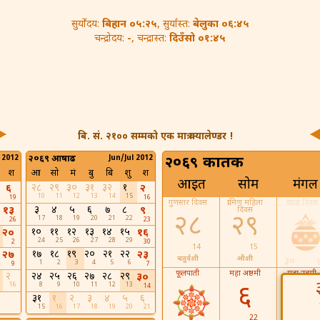
बिहान ०५:२५
बेलुका ०६:४५
सुर्योदय:
, सुर्यास्त:
-
दिउँसो ०१:४५
चन्द्रोदय:
, चन्द्रास्त:
बि. सं. २१०० सम्मको एक मात्र क्यालेण्डर !
 2012
२०६९ आषाढ
Jun/Jul 2012
२०६९ कार्तिक
श
आ
सो
मं
बु
बि
शु
श
आइत
सोम
मंगल
२८
२९
३०
३१
३२
१
६
२
10
11
12
13
14
15
19
16
गुणस्तर दिवस
ग्रामिण महिला
खाद्य दिवस
३
४
५
६
७
८
१३
९
दिवस
२८
२९
17
18
19
20
21
22
26
23
१०
११
१२
१३
१४
१५
२०
१६
24
25
26
27
28
29
2
30
14
15
१७
१८
१९
२०
२१
२२
२७
२३
चतुर्दशी
औंशी
३०
1
2
3
4
5
6
9
7
फूलपाती
महा अष्ठमी
महा नवमी
२
२४
२५
२६
२७
२८
२९
३०
16
8
9
10
11
12
13
६
७
14
३१
१
२
३
४
५
६
15
16
17
18
19
20
21
22
23