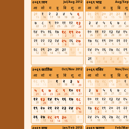
२०६९ श्रावन
Jul/Aug 2012
२०६९ भाद्र
Aug/Sep
आ
सो
मं
बु
बि
शु
श
आ
सो
मं
बु
बि
शु
३१
१
२
३
४
५
२८
२९
३०
३१
३२
१
६
15
16
17
18
19
20
12
13
14
15
16
17
21
७
८
९
१०
११
१२
३
४
५
६
७
८
१३
22
23
24
25
26
27
19
20
21
22
23
24
28
१४
१५
१६
१७
१०
११
१२
१३
१४
१५
१८
१९
२०
29
30
31
1
26
27
28
29
30
31
2
3
4
२१
२२
२३
२४
२६
१७
१८
१९
२०
२१
२२
२५
२७
5
6
7
8
10
2
3
4
5
6
7
9
11
२८
२९
३०
३१
३२
१
२
२४
२५
२६
२७
२८
२९
12
13
14
15
16
17
18
9
10
11
12
13
14
३१
१
२
३
४
५
16
17
18
19
20
21
२०६९ कार्तिक
Oct/Nov 2012
२०६९ मंसिर
Nov/Dec
आ
सो
मं
बु
बि
शु
श
आ
सो
मं
बु
बि
शु
२८
२९
३०
१
२
३
२६
२७
२८
२९
३०
१
४
14
15
16
17
18
19
11
12
13
14
15
16
20
१०
३
५
६
७
८
५
६
७
८
९
११
४
26
18
20
21
22
23
21
22
23
24
25
27
19
१२
१४
१५
१६
१७
१०
११
१२
१३
१४
१५
१३
१८
28
30
31
1
2
25
26
27
28
29
30
29
3
१९
२०
२१
२२
२३
२४
१७
१९
२०
२१
२२
२५
१८
4
5
6
7
8
9
2
4
5
6
7
10
3
२६
२७
१
२
२४
२५
२६
२७
२८
२९
२८
२९
३०
11
12
16
17
9
10
11
12
13
14
13
14
15
२०६९ माघ
Jan/Feb 2013
२०६९ फागुन
Feb/Mar