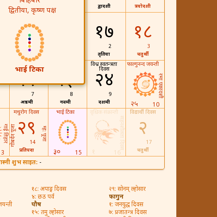
बिहिबार
द्वादशी
त्रयोदशी
८
९
24
25
द्वितीया, कृष्ण पक्ष
१५
१६
१७
१८
31
1
2
3
द्वितीया
द्वितीया
तृतिया
चतुर्थी
रेडियोग्राफी दिवस
विश्व स्वतन्त्रता
फाल्गुनन्द जयन्ती
भाई टिका
दिवस
२२
२३
२४
रमा एकादशी
7
8
9
अष्ठमी
नवमी
दशमी
२५
10
मधुरोग दिवस
भाई टिका
वृश्चिक संक्रान्ती
विद्यार्थी दिवस
सहनशीलता दिवस
२९
२
गोबर्दन पूजा
गाई तिहार
म्ह: पूजा
14
17
प्रतिपदा
चतुर्थी
३०
१
13
15
16
ास्नी शुभ साइत:
-
१८: अपाङ्ग दिवस
२९: सोनम् ल्होसार
४: छठ पर्व
फागुन
जयन्ती
पौष
१: जनयुद्ध दिवस
१५: तमु ल्होसार
७: प्रजातन्त्र दिवस