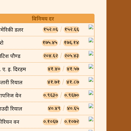
विनिमय दर
१५२.०६
/
१५२.६६
मेरिकी डलर
१७५.४५
/
१७६.१४
रो
२०४.६२
/
२०५.४३
्रिटिश पौण्ड
४१.४०
/
४१.५७
ु. ए. इ. दिरहम
४१.७१
/
४१.८७
तारी रियाल
०.९६३०
/
०.९६७०
ापनिज येन
४०.४९
/
४०.६५
ाउदी रियाल
०.१०६७
/
०.१०७२
ोरियन वन