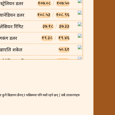
१०७.०८
/
१०७.५०
स्ट्रेलियन डलर
१०८.५३
/
१०८.९६
्यानेडियन डलर
३७.१८
/
३७.३३
लेसियन रिंगिट
१९.३८
/
१९.४६
ंगकंग डलर
५०.६१
ज्राएलि शकेल
०.००८५
न्डोनेसियन रुपिया
०.००५८
ियतनामिज डोंग
२३.४७
/
२३.५६
्यानिश क्रोन
४०३.२९
/
४०४.८८
कुनै बिज्ञापन छैनन् र भबिस्यमा पनि यस्तै रहने छन् | सबै उपकरणहरु
्रैनी दिनार
१५.९५
र्वेजियन क्रोन