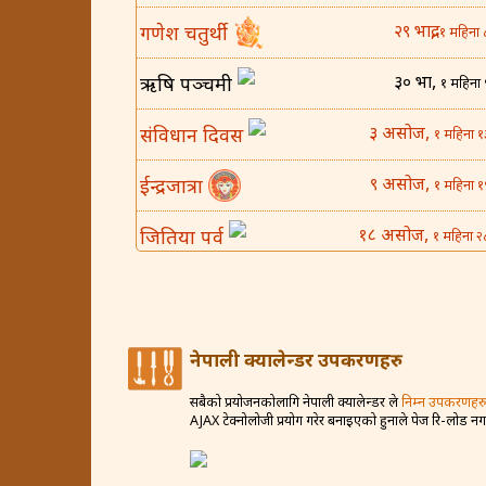
२९ भाद्र,
गणेश चतुर्थी
१ महिना 
३० भाद्र,
ऋषि पञ्चमी
१ महिना 
३ असोज,
संविधान दिवस
१ महिना १
९ असोज,
ईन्द्रजात्रा
१ महिना १
१८ असोज,
जितिया पर्व
१ महिना २
२५ असोज,
घटस्थापना
२ महिना 
४ कार्तिक,
बिजया दशमी
२ महिना १
नेपाली क्यालेन्डर उपकरणहरु
८ कार्तिक,
कोजाग्रत व्रत
२ महिना १
सबैको प्रयोजनकोलागि नेपाली क्यालेन्डर ले
निम्न उपकरणहरु
AJAX टेक्नोलोजी प्रयोग गरेर बनाइएको हुनाले पेज रि-लोड न
१२ कार्तिक,
करवा चौथ
२ महिना २