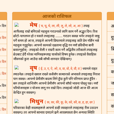
आजको राशिफल
मेष
अ
( च, चू, चे, ला, ली, लू, ले, लो, अ, आ )
तपाईं
० दिन
आफैंलाई राम्रो बनिएको महसुस गराउनको लागि काम गर्ने अद्भुत दिन। रिस
छोटो-पागलपन हो र यसले तपाईंलाई ......... गराउन सक्छ भनेर तपाईंले जान्नु
यु
१ दिन
पर्ने समय हो आज, तपाईंले आफ्नी प्रियतमाले तपाईंलाई कति प्रेम गर्छिन भन्ने
महसुस गर्नुहुनेछ। आफ्नो कामको दक्षतामा वृद्धि गर्न नयाँ प्रविधीमा बानी
ब
बसाल्नुहोस् - तपाईंको शैली र राम्ररी काम गर्ने अद्वितीय तरीकाले तपाईंलाई
१ दिन
छेउबाट हेर्दै गरेका मानिसहरूलाई चासोको विषय हुनेछ। तपाईंको वैवाहिक
जीवनको कुरा आउँदा सबै साँच्चै शानदार देखिन्छन्।
य
२ दिन
वृष
( ई, उ, ए, ऐ, ओ, व, वा, वो, वे, वौ, वं )
ध्यानले राहत
क
८ दिन
ल्याउनेछ। तपाईंले ख्याल राख्ने कसैसँग सञ्चारको अभावले तपाईंलाई निराश
पार्न सक्छ। आफ्नो प्रेमीसँग बदला लिने हुँदा कुनै पनि परिणाम प्राप्त हुँदैन -
ज
बरु तपाईंले शान्तिसँग आफ्नो प्रेमीसँग आफ्नो साँचो भावना पोख्नु पर्छ। नयाँ
५ दिन
परियोजनाहरू र योजना लागू गर्न राम्रो दिन। तपाईंको जोडी आज धेरै आत्म
केन्द्रित हुन सक्छन्।
स
५ दिन
मिथुन
( क, का, की, कू, के, को, कौ, छ, ह, हा, छा )
क
परिवारका केही सदस्यहरूले आफ्नो डाही व्यवहारले तपाईंलाई रीस उठाउन
८ दिन
सक्छन्। तर आफ्नो स्वभाव गुमाउने कुनै आवश्यकता छैन अन्यथा स्थिति