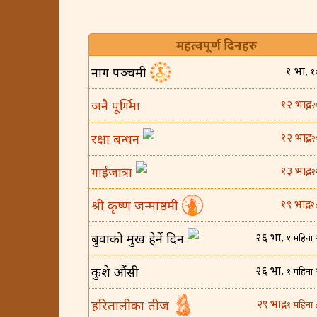
महत्वपूर्ण दिनहरु
१ भाद्र,
नाग पञ्चमी
१
१२ भाद्र,
जनै पूर्णिमा
२
१२ भाद्र,
रक्षा बन्धन
२
१३ भाद्र,
गाईजात्रा
२
१९ भाद्र,
श्री कृष्ण जन्माष्ठमी
२
२६ भाद्र,
बुवाको मुख हेर्ने दिन
१ महिना 
२६ भाद्र,
कुशे औंसी
१ महिना 
२९ भाद्र,
हरितालीका तीज
१ महिना 