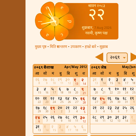
श्रावन २०८३
२२
शुक्रबार,
7 Aug 2026
नवमी, कृष्ण पक्ष
मुख्य पृष्ठ
•
मिति रुपान्तरण
•
उपकरण
•
हाम्रो बारे
•
सुझाब
२०६९
२०६९ बैशाख
Apr/May 2012
२०६९ जेष्ठ
May/Jun
आ
सो
मं
बु
बि
शु
श
आ
सो
मं
बु
बि
शु
२६
२७
२८
२९
३०
३१
१
२
३
४
५
१
२
8
9
10
11
12
13
14
15
16
17
18
13
14
३
४
५
६
७
८
७
८
९
१०
११
१२
९
15
16
17
18
19
20
20
21
22
23
24
25
21
१०
११
१२
१३
१४
१५
१४
१६
१७
१८
१९
१६
१५
22
23
24
25
26
27
27
29
30
31
1
28
28
१७
१८
२०
२१
२२
२१
२२
२३
२४
२५
२६
१९
२३
29
30
2
3
4
3
4
5
6
7
8
1
5
२५
२६
२७
२८
२९
२८
२९
३०
३१
३२
१
२४
३०
7
8
9
10
11
10
11
12
13
14
15
6
12
३१
१
२
३
४
५
६
13
14
15
16
17
18
19