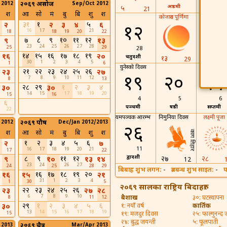
 2012
२०६९ असोज
Sep/Oct 2012
अष्ठमी
नवमी
५
21
श
आ
सो
मं
बु
बि
शु
श
कोजाग्रत पूर्णिमा
३१
१
५
२
२
३
४
६
१२
१४
16
17
21
18
18
19
20
22
७
८
९
१०
११
१२
९
१३
23
24
25
26
27
28
25
29
28
30
१४
१५
१६
१७
१८
१९
१६
२०
चतुर्दशी
प्रतिपदा
१३
29
30
1
2
3
4
5
1
6
युनेस्को दिवस
२१
२२
२३
२४
२५
२६
२३
२७
१९
२०
२१
7
8
9
10
11
12
8
13
२८
२९
१
२
३
४
३०
३०
14
15
17
18
19
20
15
16
4
5
6
६
पञ्चमी
षष्ठी
सप्तमी
22
यमपञ्चक आरम्भ
निमुनिया दिवस
लक्ष्मी पूजा
 2012
२०६९ पौष
Dec/Jan 2012/2013
२६
काग तिहार
श
आ
सो
मं
बु
बि
शु
श
१
२
३
४
५
६
२
७
11
16
17
18
19
20
21
17
22
द्वादशी
८
९
११
१२
२७
२८
९
१०
१३
१४
12
23
24
26
27
24
25
28
29
बिबाह शुभ लगन:
-
ब्रतबन्ध शुभ साइत:
-
प
१६
१७
१८
१९
२०
१६
१५
२१
31
1
2
3
4
1
30
5
२०६९ सालका राष्ट्रिय बिदाहरु:
२२
२३
२४
२५
२६
२३
२७
२८
6
7
8
9
10
बैशाख
३०: घटस्थापना
8
11
12
२९
१
२
३
४
५
६
३०
१: नयाँ वर्ष
कार्तिक
13
14
15
16
17
18
19
15
१९: मजदुर दिवस
२५: फाल्गुनन्द 
२४: बुद्ध जयन्ती
५: फूलपाती
 2013
२०६९ चैत्र
Mar/Apr 2013