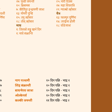
२७: पृथ्वी जयन्ती
२५: नारी दिवस
१०: क्रिसमस
२७: महा शिवरात्रि
ी
७: कीर्तिपुर इन्द्रायणी जात्रा
२९: ग्याल्बो ल्होसार
कादशी
१३: योमरी पून्हि
चैत्र
्णिमा
१५: तमु ल्होसार
१३: फाल्गुन पूर्णिमा
२८: तोल् ल्होसार
१४: तराईमा होली
माघ
२८: घोडेजात्रा
१: तिलको लड्डु खाने दिन
१: माघे संक्रान्ति
२७
नाग पञ्चमी
१० दिन पछि - भाद्र १
२७
शिंह संक्रान्ती
१० दिन पछि - भाद्र १
२८
बाघभैरव जात्रा
१० दिन पछि - भाद्र १
२९
ओल्केपर्व
१० दिन पछि - भाद्र १
३०
कल्की जयन्ती
११ दिन पछि - भाद्र २