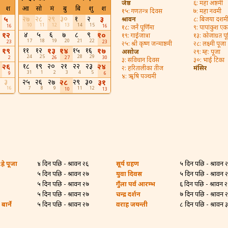
जेष्ठ
६: महा अष्ठमी
श
आ
सो
मं
बु
बि
शु
श
१५: गणतन्त्र दिवस
७: महा नवमी
२७
२८
२९
३०
१
२
५
३
श्रावन
८: बिजया दशम
10
11
12
13
14
15
16
16
१८: जनै पूर्णिमा
९: पापांकुश ए
४
५
६
७
८
९
१२
१०
१९: गाईजात्रा
१३: कोजाग्रत पूर
17
18
19
20
21
22
23
23
२५: श्री कृष्ण जन्माष्ठमी
२८: लक्ष्मी पूजा
११
१२
१५
१६
१९
१३
१४
१७
असोज
२९: म्ह: पूजा
24
25
28
29
2
26
27
30
३: संविधान दिवस
३०: भाई टिका
१८
१९
२०
२१
२२
२३
२६
२४
२: हरितालीका तीज
मंसिर
31
1
2
3
4
5
9
6
४: ॠषि पञ्चमी
३
२५
२६
२७
२९
३०
२८
३१
16
7
8
9
11
12
10
13
्रे पूजा
४ दिन पछि - श्रावन २६
सूर्य ग्रहण
५ दिन पछि - श्रावन 
५ दिन पछि - श्रावन २७
युवा दिवस
५ दिन पछि - श्रावन 
५ दिन पछि - श्रावन २७
गुँला पर्व आरम्भ
६ दिन पछि - श्रावन 
५ दिन पछि - श्रावन २७
चन्द्र दर्शन
७ दिन पछि - श्रावन 
ार्ने
५ दिन पछि - श्रावन २७
वराह जयन्ती
८ दिन पछि - श्रावन 