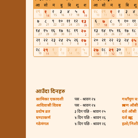
आ
सो
मं
बु
बि
शु
श
आ
सो
मं
बु
बि
शु
२९
२
३
४
५
२८
२९
२
३
४
१
६
१
13
15
16
17
18
10
11
13
14
15
14
19
12
७
८
९
१०
११
१२
६
८
९
१०
११
१३
७
20
21
22
23
24
25
17
19
20
21
22
26
18
१४
१५
१६
१७
१८
१९
१३
१४
१५
१६
१७
१८
२०
27
28
29
30
31
1
24
25
26
27
28
1
2
२१
२२
२३
२४
२५
२६
२०
२१
२२
२३
२४
२७
२५
3
4
5
6
7
8
3
4
5
6
7
9
8
२८
१
२
३
४
५
२८
३०
१
२
२९
२७
२९
10
12
13
14
15
16
11
13
14
15
11
10
12
आउँदा दिनहरु
कामिका एकादशी
पर्सि - श्रावन २४
गथाँमुग च:ह
आदिवासी दिवस
पर्सि - श्रावन २४
श्रावण औंसी
प्रदोष व्रत
३ दिन पछि - श्रावन २५
दर्श औंसी
घण्टाकर्ण
४ दिन पछि - श्रावन २६
दर्श श्राद्ध
गठेमंगल
४ दिन पछि - श्रावन २६
हलो/निशी ब