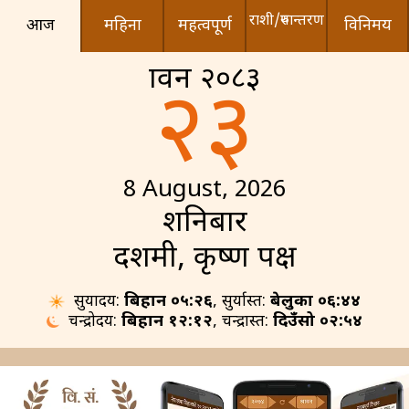
राशी/रुपान्तरण
आज
महिना
महत्वपूर्ण
विनिमय
श्रावन २०८३
२३
8 August, 2026
शनिबार
दशमी, कृष्ण पक्ष
सुर्योदय:
बिहान ०५:२६
, सुर्यास्त:
बेलुका ०६:४४
चन्द्रोदय:
बिहान १२:१२
, चन्द्रास्त:
दिउँसो ०२:५४