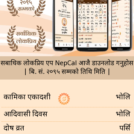
सर्बाधिक लोकप्रिय एप NepCal आजै डाउनलोड गर्नुहोस
| बि. सं. २०९५ सम्मको तिथि मिति |
कामिका एकादशी
भोलि
आदिवासी दिवस
भोलि
प्रदोष व्रत
पर्सि