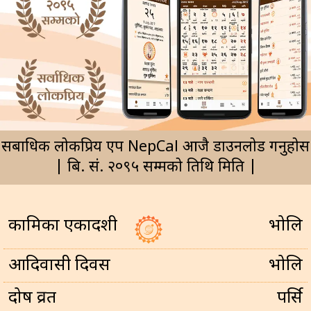
सर्बाधिक लोकप्रिय एप NepCal आजै डाउनलोड गर्नुहोस
| बि. सं. २०९५ सम्मको तिथि मिति |
कामिका एकादशी
भोलि
आदिवासी दिवस
भोलि
प्रदोष व्रत
पर्सि