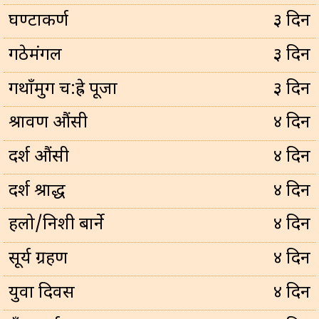
घण्टाकर्ण
३ दिन
गठेमंगल
३ दिन
गथाँमुग च:ह्रे पूजा
३ दिन
श्रावण औंसी
४ दिन
दर्श औंसी
४ दिन
दर्श श्राद्ध
४ दिन
हलो/निशी बार्ने
४ दिन
सूर्य ग्रहण
४ दिन
युवा दिवस
४ दिन