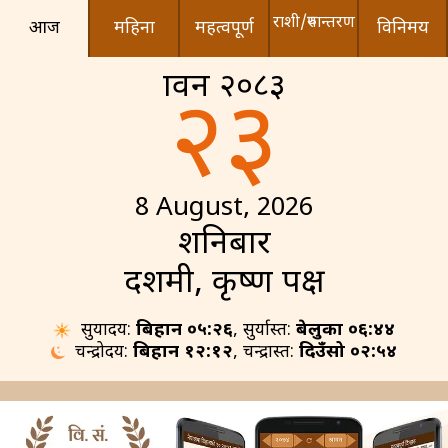
राशी/रुपान्तरण
आज
महिना
महत्वपूर्ण
विनिमय
श्रावन २०८३
२३
8 August, 2026
शनिबार
दशमी, कृष्ण पक्ष
सुर्योदय:
बिहान ०५:२६
, सुर्यास्त:
बेलुका ०६:४४
चन्द्रोदय:
बिहान १२:१२
, चन्द्रास्त:
दिउँसो ०२:५४